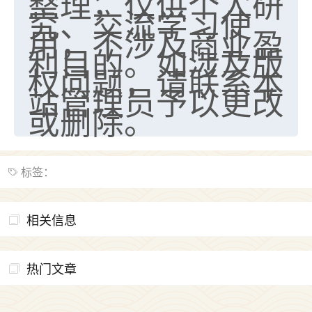
整理，仅供个人研
着我晋升有望，我半信半疑的按照老师建议，做了化
究、交流学习使
太岁还有一个发钱粮，本来年前的人事调整，拖到年
用，不涉及商业盈
后，我以为都没戏了，结果开年一上班，开会提拔升
利目的。如涉及版
职第一个就是我，职务无所谓，主要是底薪加了
3000，非常开心，无论如何，感恩感谢！🙏🏻
权问题，请联系本
站管理员予以更改
鹿森
：恭喜升职加薪！！，请客吗？�
或删除。
32
12小时前 来自北京
心心相印
标签：
我身体不太好，总是病病殃殃的，去检查又没什么大
问题，反正就是不舒服。中医西医看遍了，找不到问
题，后来无意中看到有人推荐慧来老师，跟老师聊过
相关信息
之后，心情豁然开朗，也听老师建议，处理了一些因
果问题。今年以来，身体比以前好多，主要是心情好
了，老师说境随心转，现在深有体会了。
热门文章
鹿森
：是的，其实跟老师聊过之后，最大的感
触，首先就是心态会变好，万般皆是命，半点