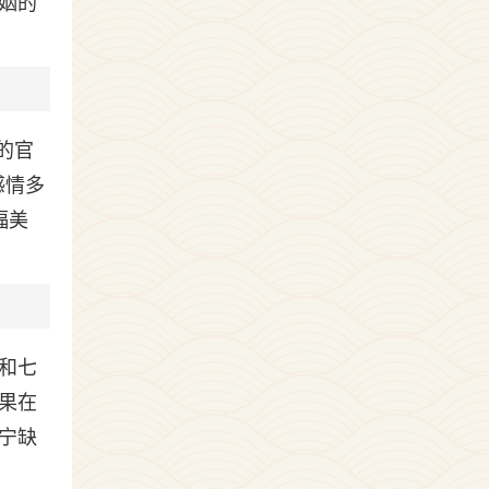
姻的
的官
感情多
福美
和七
果在
宁缺