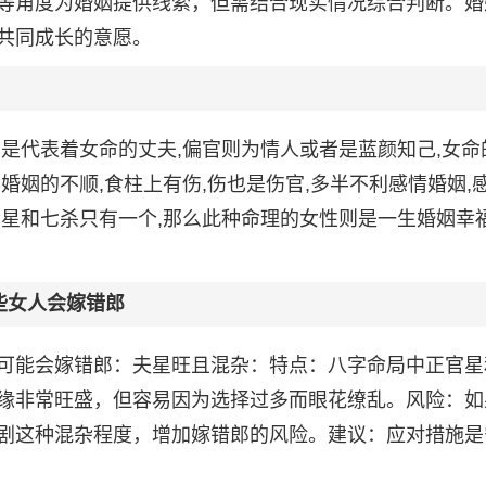
等角度为婚姻提供线索，但需结合现实情况综合判断。婚
共同成长的意愿。
是代表着女命的丈夫,偏官则为情人或者是蓝颜知己,女命
婚姻的不顺,食柱上有伤,伤也是伤官,多半不利感情婚姻,
官星和七杀只有一个,那么此种命理的女性则是一生婚姻幸
些女人会嫁错郎
可能会嫁错郎：夫星旺且混杂：特点：八字命局中正官星
缘非常旺盛，但容易因为选择过多而眼花缭乱。风险：如
剧这种混杂程度，增加嫁错郎的风险。建议：应对措施是