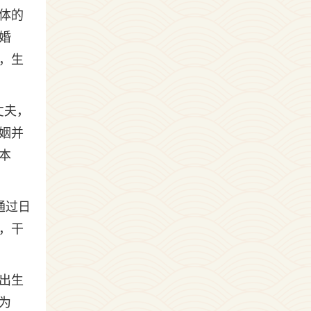
体的
婚
，生
丈夫，
姻并
本
通过日
，干
出生
为