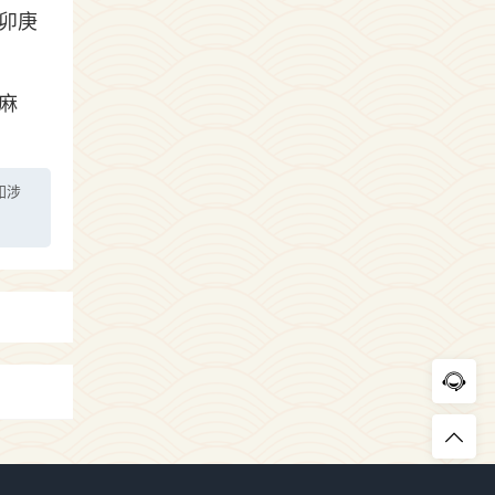
卯庚
麻
如涉