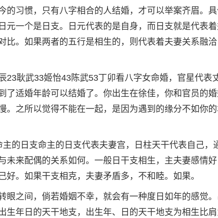
今的习惯，只有八字相合的人结婚，才可以举案齐眉。具
日元一个是日支。日元代表的是自身，而日支就是代表着
对比。如果两者的五行是相生的，则代表着夫妻关系融洽
23耿武33姬怡43陈武53丁卯看八字女命婚，官星代表
到了适婚年龄可以结婚了。你出生在徐佳，你和官员的婚
慢。之所以觉得不能在一起，是因为遇到的缘分不如你的
命主的日支命主的日支代表夫妻宫，日柱天干代表自己，
与未来配偶的关系如何。一般日干支相生，主夫妻感情好
己好。如果干支相克，夫妻矛盾多，不和睦。如果。
转眼之间，倘若婚姻不幸，就会有一种度日如年的感觉。
出生年日的天干地支，出生年、日的天干地支为相生比肩