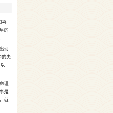
和喜
星的
。
出现
中的夫
岁以
命理
事是
，就