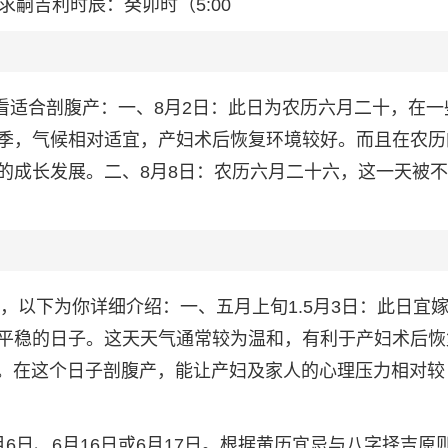
求嗣吉利时辰：癸卯时（5:00
日
度看适合剖腹产：一、8月2日：此日为农历六月二十，在一
季，气候相对适宜，产妇术后恢复环境较好。而且在农历
的成长发展。二、8月8日：农历六月二十六，这一天被
个，以下为你详细介绍：一、五月上旬1.5月3日：此日宜
平稳的日子。这天天气通常较为温和，有利于产妇术后恢
素。在这个日子剖腹产，能让产妇及家人的心理压力相对较
6月6日、6月16日或6月17日。根据黄历宜忌与八字择吉原