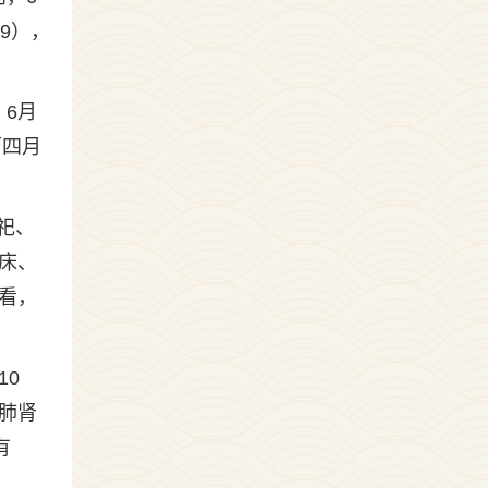
59），
。6月
历四月
。
祀、
床、
看，
10
肺肾
有