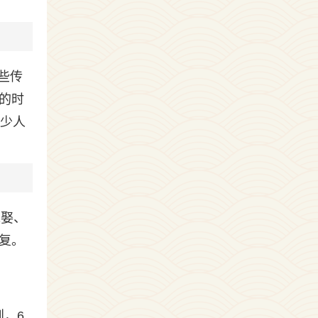
些传
的时
不少人
嫁娶、
复。
则，6