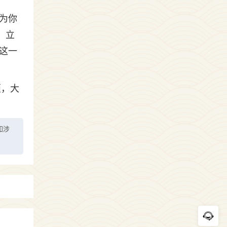
为你
：立
这一
烦，大
如涉