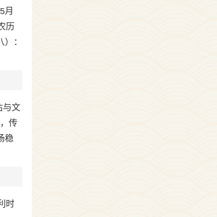
5月
农历
八）：
估与文
日，传
场稳
利时