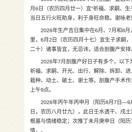
月6日（农历四月廿一）宜“祈福、求嗣、生子”，
当日五行火旺助身，利于身旺命稳。谢咏老师推
2026年生产吉日集中在6月、7月和8月
里，6月2日（农历四月十七）宜生子求嗣
二十）诸事皆宜，无忌讳，适合剖腹产安排
2026年7月剖腹产好日子有多个，以
祈福、求嗣、开光、出行、解除、拆卸、进
栽种、动土、破土、谢土等。剖腹产手术作
上午9点。
2026年丙午年丙申月（阳历8月7日—
日，农历八月廿九），此日壬水透干、戌土
根基与情绪稳定；次推丁未月庚申日（阳历
情，。