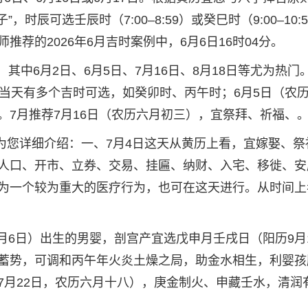
时辰可选壬辰时（7:00–8:59）或癸巳时（9:00–10:
荐的2026年6月吉时案例中，6月6日16时04分。
，其中6月2日、6月5日、7月16日、8月18日等尤为热门
，当天有多个吉时可选，如癸卯时、丙午时；6月5日（农
。7月推荐7月16日（农历六月初三），宜祭拜、祈福、
下为您详细介绍：一、7月4日这天从黄历上看，宜嫁娶、祭
人口、开市、立券、交易、挂匾、纳财、入宅、移徙、安
为一个较为重大的医疗行为，也可在这天进行。从时间上
9月6日）出生的男婴，剖宫产宜选戊申月壬戌日（阳历9月
蓄势，可调和丙午年火炎土燥之局，助金水相生，利婴孩
7月22日，农历六月十八），庚金制火、申藏壬水，清润