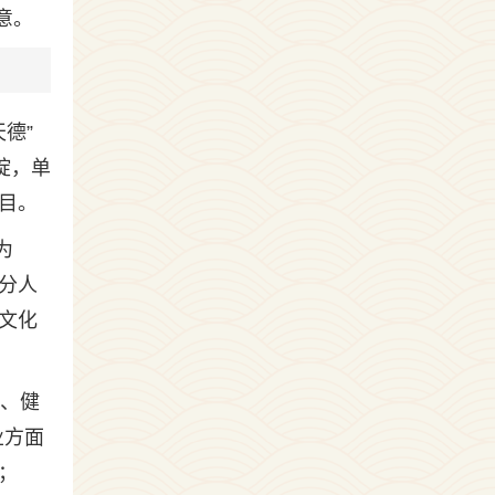
意。
德”
绽，单
目。
为
分人
文化
躁、健
业方面
；