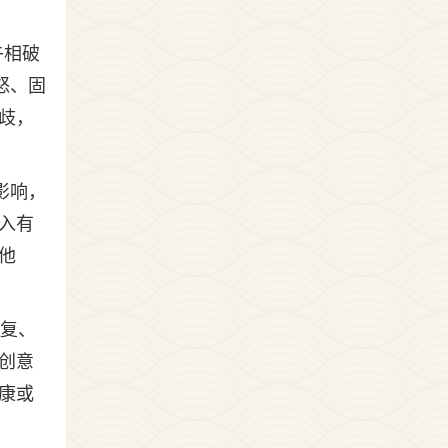
午相破
怒、固
歧，
影响，
入有
他
反复、
创意
康或