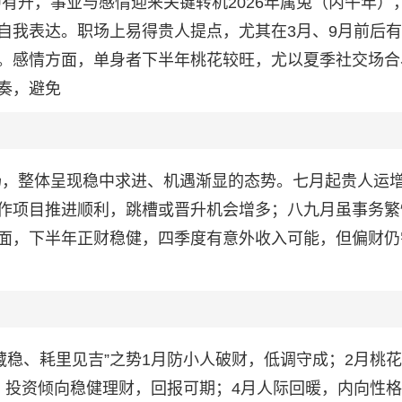
中有升，事业与感情迎来关键转机2026年属兔（丙午年），
自我表达。职场上易得贵人提点，尤其在3月、9月前后
。感情方面，单身者下半年桃花较旺，尤以夏季社交场合
奏，避免
后扬，整体呈现稳中求进、机遇渐显的态势。七月起贵人运
作项目推进顺利，跳槽或晋升机会增多；八九月虽事务繁
面，下半年正财稳健，四季度有意外收入可能，但偏财仍
中藏稳、耗里见吉”之势1月防小人破财，低调守成；2月桃
，投资倾向稳健理财，回报可期；4月人际回暖，内向性