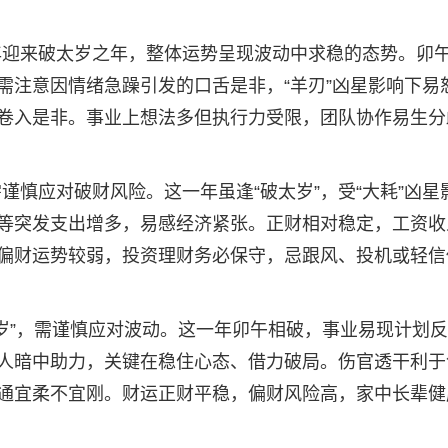
6年迎来破太岁之年，整体运势呈现波动中求稳的态势。卯
需注意因情绪急躁引发的口舌是非，“羊刃”凶星影响下易
卷入是非。事业上想法多但执行力受限，团队协作易生分
需谨慎应对破财风险。这一年虽逢“破太岁”，受“大耗”凶星
等突发支出增多，易感经济紧张。正财相对稳定，工资收
偏财运势较弱，投资理财务必保守，忌跟风、投机或轻信
破太岁”，需谨慎应对波动。这一年卯午相破，事业易现计划
人暗中助力，关键在稳住心态、借力破局。伤官透干利于
通宜柔不宜刚。财运正财平稳，偏财风险高，家中长辈健