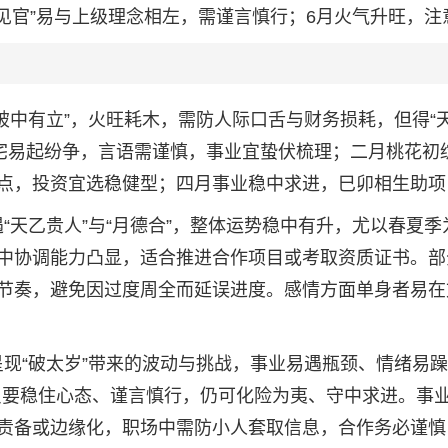
见官”易与上级理念相左，需谨言慎行；6月火气升旺，注
呈“破中有立”，火旺耗木，需防人际口舌与财务损耗，但得“天
家宅易起纷争，言语需谨慎，事业宜蛰伏梳理；二月桃花初
点，投资宜选稳健型；四月事业稳中求进，巳卯相生助项
年遇“天乙贵人”与“月德合”，整体运势稳中有升，尤以春夏季
中协调能力凸显，适合推进合作项目或考取资质证书。部
节奏，避免因过度周全而延误进度。感情方面单身者易在
势呈现“破太岁”带来的波动与挑战，事业易遇瓶颈、情绪易
，只要稳住心态、谨言慎行，仍可化险为夷、守中求进。事
责备或边缘化，职场中需防小人套取信息，合作务必谨慎