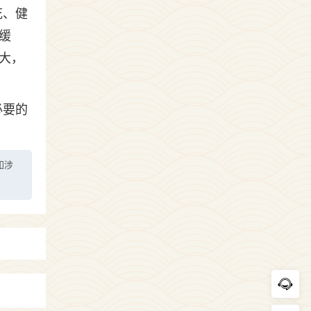
花、健
缓
大，
必要的
如涉