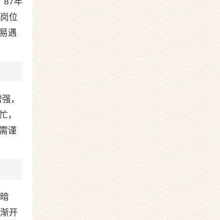
87年
有岗位
易遇
增强，
忙，
需谨
花暗
格渐开