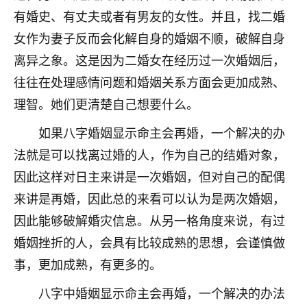
刚找老师做了补财库，希望财运更好一点！
有婚史、有丈夫或者有男友的女性。并且，找二婚
18
2小时前 来自海南
女作为妻子反而会化解自身的婚姻不顺，破解自身
离异之象。这是因为二婚女在经历过一次婚姻后，
梦醒时分
往往在处理感情问题和婚姻关系方面会更加成熟、
我女儿高二叛逆，大半年不上学，一说她就要死要活
的，把我们两口子愁的不行，朋友给我推荐的慧来老
理智。她们更清楚自己想要什么。
师，一开始我是病急乱投医，这半年来，法事一个个
如果八字婚姻显示命主会再婚，一个解决的办
做完，我女儿跟变了个人一样，不期望她能考多好的
大学，只要能安安稳稳的把书读了，身体心理都健健
法就是可以找离过婚的人，作为自己的结婚对象，
康康的我就很知足了！
因此这样对日主来讲是一次婚姻，但对自己的配偶
鹿森
：可怜天下父母心啊！
来讲是再婚，因此总的来看可以认为是两次婚姻，
因此能够破解婚灾信息。从另一格角度来说，有过
16
3小时前 来自河北
婚姻挫折的人，会具有比较成熟的思想，会谨慎做
付深
事，更加成熟，有更多的。
我是公司人事调整，有升迁机会，但同时竞争的我们
八字中婚姻显示命主会再婚，一个解决的办法
三个，找老师的时候是抱着侥幸心理，没想到老师看