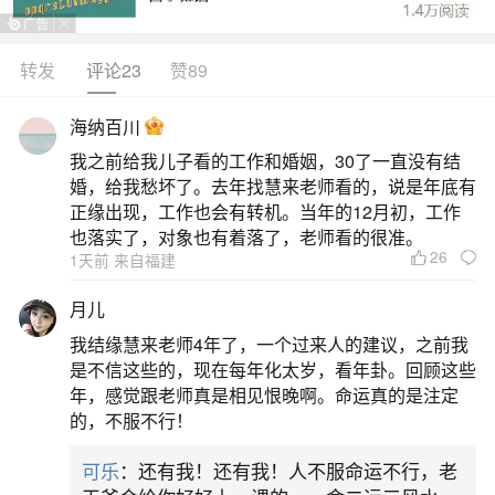
状态，那么最好的解决方法就可以在生活中去找一
个离过婚的人，再来跟他结婚，作为自己的对象，
转发
评论23
赞89
因为之前已经有过一段婚姻，所以他对她的婚姻来
海纳百川
说会非常的成熟，无论是做事还是平时生活中都会
我之前给我儿子看的工作和婚姻，30了一直没有结
非常的谨慎，而且经验也非常的丰富，所以他们都
婚，给我愁坏了。去年找慧来老师看的，说是年底有
会珍惜这个来之不易的婚姻。3、另外还有一种方式
正缘出现，工作也会有转机。当年的12月初，工作
也落实了，对象也有着落了，老师看的很准。
就是通过5行
26
1天前 来自福建
二、命犯二婚能躲过吗
月儿
我结缘慧来老师4年了，一个过来人的建议，之前我
如果八字婚姻显示命主会再婚,一个解决的办法
是不信这些的，现在每年化太岁，看年卦。回顾这些
就是可以找离过婚的人,作为自己的结婚对象,因此这
年，感觉跟老师真是相见恨晚啊。命运真的是注定
的，不服不行！
样对日主来讲是一次婚姻,但对自己的配偶来讲是再
婚,因此总的来看可以认为是两次婚姻,因此能够破解
可乐
：还有我！还有我！人不服命运不行，老