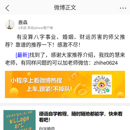
微博正文
鹿森
首页
热点
正文
2天前 来自iphone客户端
有没算八字事业、婚姻、财运厉害的师父推
荐？靠谱的推荐一下！感激不尽！
八字中有两次婚姻怎么办？
[最新]
找到了，感谢大家推荐介绍，我找的慧来
2026-06-03 17:47:05
21 5 赞
老师，有同样问题的可以加老师微信：zhihe0624
生活中像八字中有两次婚姻怎么办？都是很常
见的问题，但是小问题不注意可能会引起大麻烦，
下面就这个问题给大家做一些解读：
一、命中注定有二次婚姻的人
2、如果在人的八字中，她的婚姻是显示再婚的