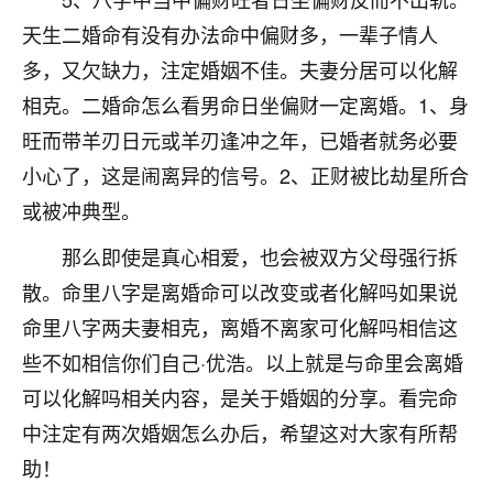
不由人！
天生二婚命有没有办法命中偏财多，一辈子情人
多，又欠缺力，注定婚姻不佳。夫妻分居可以化解
9
1天前 来自四川
相克。二婚命怎么看男命日坐偏财一定离婚。1、身
金白水清
旺而带羊刃日元或羊刃逢冲之年，已婚者就务必要
我也想找老师看看，有没有人给个联系方式的啊？
小心了，这是闹离异的信号。2、正财被比劫星所合
鹿森
：慧来老师微信：gjsy0624
或被冲典型。
12
那么即使是真心相爱，也会被双方父母强行拆
1天前 来自江西
散。命里八字是离婚命可以改变或者化解吗如果说
青春168
命里八字两夫妻相克，离婚不离家可化解吗相信这
我也想要，我也想要！
些不如相信你们自己·优浩。以上就是与命里会离婚
15
2天前 来自山西
可以化解吗相关内容，是关于婚姻的分享。看完命
Jessica李
中注定有两次婚姻怎么办后，希望这对大家有所帮
老师做不做超度法事？我想给我奶奶做超度，她今年
助！
刚去世了。