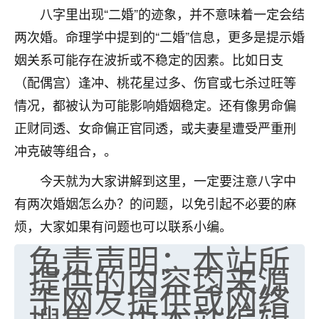
八字里出现“二婚”的迹象，并不意味着一定会结
七零老顽童
：我母亲前年离世，刚开始我经常
两次婚。命理学中提到的“二婚”信息，更多是提示婚
做梦梦见她，后来也是朋友介绍，找到慧来老
师，安排了超度法事，做梦再也没有梦到过
姻关系可能存在波折或不稳定的因素。比如日支
了，一开始是半信半疑的，图个心安，给亡母
（配偶宫）逢冲、桃花星过多、伤官或七杀过旺等
超度，现在看来，人不信也不行。
情况，都被认为可能影响婚姻稳定。还有像男命偏
11
2天前 来自云南
正财同透、女命偏正官同透，或夫妻星遭受严重刑
冲克破等组合，。
优秀的张同学
老师收徒吗？？我对这些很感兴趣
今天就为大家讲解到这里，一定要注意八字中
15
2天前 来自山西
有两次婚姻怎么办？的问题，以免引起不必要的麻
烦，大家如果有问题也可以联系小编。
免责声明：本站所
提供的内容均来源
于网友提供或网络