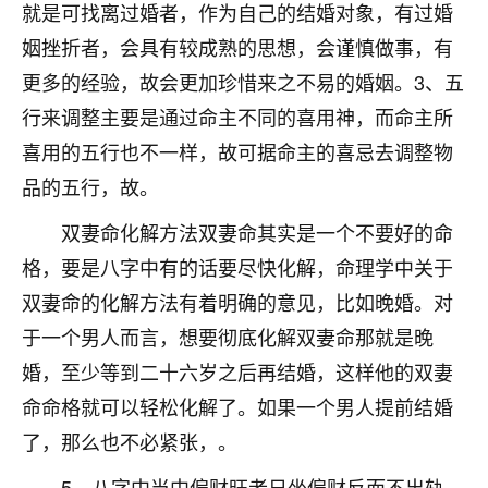
着我晋升有望，我半信半疑的按照老师建议，做了化
就是可找离过婚者，作为自己的结婚对象，有过婚
太岁还有一个发钱粮，本来年前的人事调整，拖到年
姻挫折者，会具有较成熟的思想，会谨慎做事，有
后，我以为都没戏了，结果开年一上班，开会提拔升
职第一个就是我，职务无所谓，主要是底薪加了
更多的经验，故会更加珍惜来之不易的婚姻。3、五
3000，非常开心，无论如何，感恩感谢！🙏🏻
行来调整主要是通过命主不同的喜用神，而命主所
喜用的五行也不一样，故可据命主的喜忌去调整物
鹿森
：恭喜升职加薪！！，请客吗？�
品的五行，故。
32
12小时前 来自北京
双妻命化解方法双妻命其实是一个不要好的命
心心相印
格，要是八字中有的话要尽快化解，命理学中关于
我身体不太好，总是病病殃殃的，去检查又没什么大
双妻命的化解方法有着明确的意见，比如晚婚。对
问题，反正就是不舒服。中医西医看遍了，找不到问
于一个男人而言，想要彻底化解双妻命那就是晚
题，后来无意中看到有人推荐慧来老师，跟老师聊过
之后，心情豁然开朗，也听老师建议，处理了一些因
婚，至少等到二十六岁之后再结婚，这样他的双妻
果问题。今年以来，身体比以前好多，主要是心情好
命命格就可以轻松化解了。如果一个男人提前结婚
了，老师说境随心转，现在深有体会了。
了，那么也不必紧张，。
鹿森
：是的，其实跟老师聊过之后，最大的感
5、八字中当中偏财旺者日坐偏财反而不出轨。
触，首先就是心态会变好，万般皆是命，半点