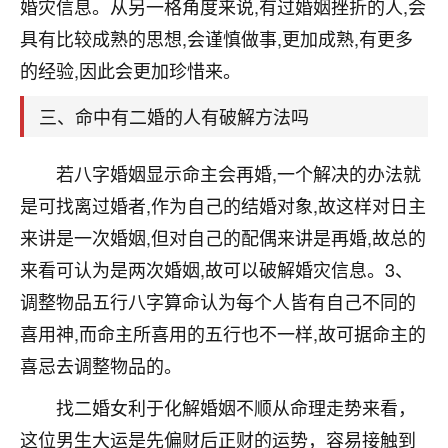
天爷会给你好好上一课的。一命二运三风水，
婚灾信息。从另一格角度来说,有过婚姻挫折的人,会
哪样不服都不行！
具有比较成熟的思想,会谨慎做事,更加成熟,有更多
平安是福
：我也是每年找老师化太岁，看年
的经验,因此会更加珍惜来。
卦，认识老师3年了，都是缘分啊！
三、命中有二婚的人有破解方法吗
19
17分钟前 来自湖北
心若莲花
若八字婚姻显示命主会再婚,一个解决的办法就
我是做餐饮的，这两年，生意屡屡受挫，店开一家关
是可找离过婚者,作为自己的结婚对象,故这样对日主
一家，要么生意不好，生意好的就出事。前些年攒的
来讲是一次婚姻,但对自己的配偶来讲是再婚,故总的
家底快败光了，真是倒霉！我也想找人看看到底怎么
回事？
来看可认为是两次婚姻,故可以破解婚灾信息。3、
调整物品五行八字算命认为每个人皆有自己不同的
鹿森
：你可以找老师看看，人有时不服命不行
喜用神,而命主所喜用的五行也不一样,故可据命主的
啊！
太阳当空赵
：我也做餐饮的，生意不算大，但
喜忌去调整物品的。
是我从找店开始都是找慧来老师跟进的，选
址、风水、还有开业日子，哪哪都看了，虽然
找二婚女利于化解婚姻不顺从命理走势来看，
大环境不好，但是我家生意还可以，前几天又
这位男生大运是先偏财后正财的运势，容易接触到