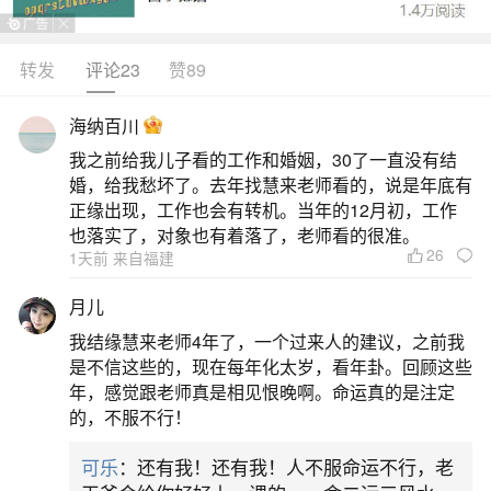
辰，我分两种情况为你介绍：一、财神节的时间我
国不同地区习俗有差异，普遍将农历七月二十二作
转发
评论23
赞89
为财神节，不少商家会在当天祭祀祈福；部分地区
海纳百川
则以正月初五作为财神节，人们会通过放鞭炮、吃
我之前给我儿子看的工作和婚姻，30了一直没有结
饺子的方式迎接财神。二、财神的诞辰时间文财神
婚，给我愁坏了。去年找慧来老师看的，说是年底有
比干的诞辰为农历四月初四，武财神赵公明的诞辰
正缘出现，工作也会有转机。当年的12月初，工作
也落实了，对象也有着落了，老师看的很准。
为农历三月十五。
26
1天前 来自福建
2、财神节供奉什么时间最好
月儿
我结缘慧来老师4年了，一个过来人的建议，之前我
农历七月二十二（财神节）：增福财神李诡祖
是不信这些的，现在每年化太岁，看年卦。回顾这些
诞辰日，需在当日供奉丰盛祭品（如三牲、水果、
年，感觉跟老师真是相见恨晚啊。命运真的是注定
的，不服不行！
糕点）并燃放鞭炮，可结合店铺开市仪式祈求全年
财运。农历三月十五（武财神圣诞）：武财神赵公
可乐
：还有我！还有我！人不服命运不行，老