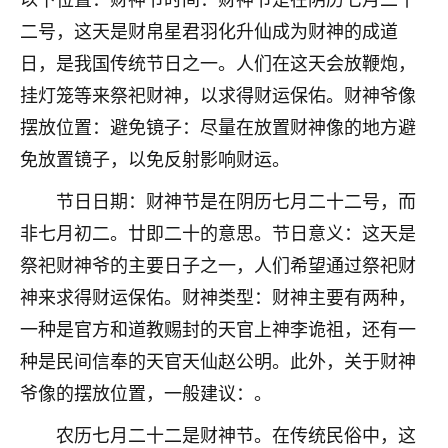
刚找老师做了补财库，希望财运更好一点！
二号，这天是财帛星君羽化升仙成为财神的成道
18
2小时前 来自海南
日，是我国传统节日之一。人们在这天会放鞭炮，
挂灯笼等来祭祀财神，以求得财运保佑。财神爷像
梦醒时分
摆放位置：避免镜子：尽量在放置财神像的地方避
我女儿高二叛逆，大半年不上学，一说她就要死要活
的，把我们两口子愁的不行，朋友给我推荐的慧来老
免放置镜子，以免反射影响财运。
师，一开始我是病急乱投医，这半年来，法事一个个
做完，我女儿跟变了个人一样，不期望她能考多好的
节日日期：财神节是在阴历七月二十二号，而
大学，只要能安安稳稳的把书读了，身体心理都健健
非七月初二。廿即二十的意思。节日意义：这天是
康康的我就很知足了！
祭祀财神爷的主要日子之一，人们希望通过祭祀财
鹿森
：可怜天下父母心啊！
神来求得财运保佑。财神类型：财神主要有两种，
一种是官方和道教赐封的天官上神李诡祖，还有一
16
3小时前 来自河北
种是民间信奉的天官天仙赵公明。此外，关于财神
付深
爷像的摆放位置，一般建议：。
我是公司人事调整，有升迁机会，但同时竞争的我们
三个，找老师的时候是抱着侥幸心理，没想到老师看
农历七月二十二是财神节。在传统民俗中，这