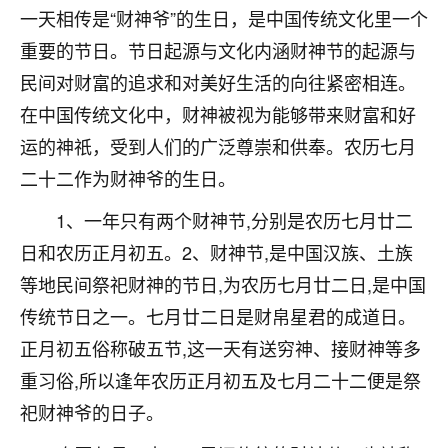
着我晋升有望，我半信半疑的按照老师建议，做了化
一天相传是“财神爷”的生日，是中国传统文化里一个
太岁还有一个发钱粮，本来年前的人事调整，拖到年
重要的节日。节日起源与文化内涵财神节的起源与
后，我以为都没戏了，结果开年一上班，开会提拔升
职第一个就是我，职务无所谓，主要是底薪加了
民间对财富的追求和对美好生活的向往紧密相连。
3000，非常开心，无论如何，感恩感谢！🙏🏻
在中国传统文化中，财神被视为能够带来财富和好
鹿森
：恭喜升职加薪！！，请客吗？�
运的神祇，受到人们的广泛尊崇和供奉。农历七月
二十二作为财神爷的生日。
32
12小时前 来自北京
1、一年只有两个财神节,分别是农历七月廿二
心心相印
日和农历正月初五。2、财神节,是中国汉族、土族
我身体不太好，总是病病殃殃的，去检查又没什么大
等地民间祭祀财神的节日,为农历七月廿二日,是中国
问题，反正就是不舒服。中医西医看遍了，找不到问
题，后来无意中看到有人推荐慧来老师，跟老师聊过
传统节日之一。七月廿二日是财帛星君的成道日。
之后，心情豁然开朗，也听老师建议，处理了一些因
正月初五俗称破五节,这一天有送穷神、接财神等多
果问题。今年以来，身体比以前好多，主要是心情好
了，老师说境随心转，现在深有体会了。
重习俗,所以逢年农历正月初五及七月二十二便是祭
祀财神爷的日子。
鹿森
：是的，其实跟老师聊过之后，最大的感
触，首先就是心态会变好，万般皆是命，半点