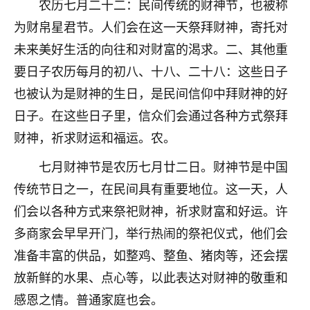
农历七月二十二：民间传统的财神节，也被称
不由人！
为财帛星君节。人们会在这一天祭拜财神，寄托对
9
未来美好生活的向往和对财富的渴求。二、其他重
1天前 来自四川
要日子农历每月的初八、十八、二十八：这些日子
金白水清
也被认为是财神的生日，是民间信仰中拜财神的好
我也想找老师看看，有没有人给个联系方式的啊？
日子。在这些日子里，信众们会通过各种方式祭拜
鹿森
：慧来老师微信：gjsy0624
财神，祈求财运和福运。农。
12
1天前 来自江西
七月财神节是农历七月廿二日。财神节是中国
传统节日之一，在民间具有重要地位。这一天，人
青春168
们会以各种方式来祭祀财神，祈求财富和好运。许
我也想要，我也想要！
15
2天前 来自山西
多商家会早早开门，举行热闹的祭祀仪式，他们会
准备丰富的供品，如整鸡、整鱼、猪肉等，还会摆
Jessica李
放新鲜的水果、点心等，以此表达对财神的敬重和
老师做不做超度法事？我想给我奶奶做超度，她今年
刚去世了。
感恩之情。普通家庭也会。