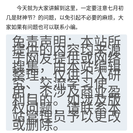
今天就为大家讲解到这里，一定要注意七月初
七零老顽童
：我母亲前年离世，刚开始我经常
做梦梦见她，后来也是朋友介绍，找到慧来老
几是财神节？的问题，以免引起不必要的麻烦，大
师，安排了超度法事，做梦再也没有梦到过
家如果有问题也可以联系小编。
了，一开始是半信半疑的，图个心安，给亡母
免责声明：本站所
超度，现在看来，人不信也不行。
提供的内容均来源
11
2天前 来自云南
于网友提供或网络
搜集，由本站编辑
优秀的张同学
整理，仅供个人研
老师收徒吗？？我对这些很感兴趣
究、交流学习使
15
2天前 来自山西
用，不涉及商业盈
利目的。如涉及版
权问题，请联系本
站管理员予以更改
或删除。