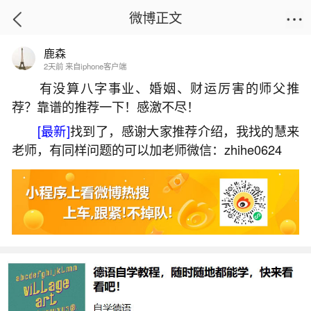
微博正文
鹿森
首页
热点
正文
2天前 来自iphone客户端
有没算八字事业、婚姻、财运厉害的师父推
荐？靠谱的推荐一下！感激不尽！
七月初几是财神节？
[最新]
找到了，感谢大家推荐介绍，我找的慧来
2026-06-03 17:24:01
29 8 赞
老师，有同样问题的可以加老师微信：zhihe0624
生活中像七月初几是财神节？都是很常见的问
题，但是小问题不注意可能会引起大麻烦，下面就
这个问题给大家做一些解读：
1、财神哪个时间
由于你没说清具体想问的是财神节还是财神诞