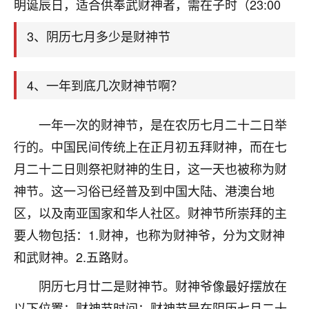
天爷会给你好好上一课的。一命二运三风水，
明诞辰日，适合供奉武财神者，需在子时（23:00
哪样不服都不行！
平安是福
：我也是每年找老师化太岁，看年
3、阴历七月多少是财神节
卦，认识老师3年了，都是缘分啊！
19
17分钟前 来自湖北
4、一年到底几次财神节啊？
心若莲花
一年一次的财神节，是在农历七月二十二日举
我是做餐饮的，这两年，生意屡屡受挫，店开一家关
行的。中国民间传统上在正月初五拜财神，而在七
一家，要么生意不好，生意好的就出事。前些年攒的
家底快败光了，真是倒霉！我也想找人看看到底怎么
月二十二日则祭祀财神的生日，这一天也被称为财
回事？
神节。这一习俗已经普及到中国大陆、港澳台地
区，以及南亚国家和华人社区。财神节所崇拜的主
鹿森
：你可以找老师看看，人有时不服命不行
啊！
要人物包括：1.财神，也称为财神爷，分为文财神
太阳当空赵
：我也做餐饮的，生意不算大，但
和武财神。2.五路财。
是我从找店开始都是找慧来老师跟进的，选
址、风水、还有开业日子，哪哪都看了，虽然
阴历七月廿二是财神节。财神爷像最好摆放在
大环境不好，但是我家生意还可以，前几天又
以下位置：财神节时间：财神节是在阴历七月二十