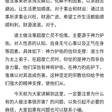
做法事来祈求消灾解厄，化解不利因素，以求趋吉
七零老顽童
：我母亲前年离世，刚开始我经常
避凶，让生活更加顺遂。对于事业和财运：通过法
做梦梦见她，后来也是朋友介绍，找到慧来老
事祈求事业兴旺，财源广进，希望工作生活都能顺
师，安排了超度法事，做梦再也没有梦到过
顺利利，财源滚滚。对于。
了，一开始是半信半疑的，图个心安，给亡母
超度，现在看来，人不信也不行。
道士做法事超度亡灵不怕鬼，主要源于神力护
11
2天前 来自云南
佑、对人性恶的认知、自身无亏心事以及正气在身
等因素。具体如下：神力护佑的信仰支撑：道士作
优秀的张同学
为太上弟子，在超度亡灵时，仰仗的是神力而非自
老师收徒吗？？我对这些很感兴趣
15
2天前 来自山西
身力量。他们深信有神将护佑，在神力的庇护下，
鬼难以对其造成伤害。这种坚定的宗教信仰给予他
们强大的精神支撑，使他们从。
今天就为大家讲解到这里，一定要注意为什么
有的人做法事很厉害？的问题，以免引起不必要的
麻烦，大家如果有问题也可以联系小编。