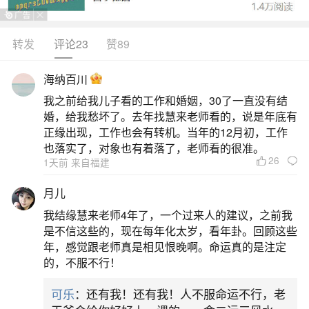
仰层面的精神寄托，也涉及社会文化层面的情感表
达与人际互动，具体可从以下角度理解：宗教信仰
转发
评论23
赞89
与精神寄托部分人相信灵魂不灭或轮回转世，认为
海纳百川
通过法事可帮助逝者超度、化解业障，使其在另一
我之前给我儿子看的工作和婚姻，30了一直没有结
个世界获得安宁。这种观念多源于佛教、道教等宗
婚，给我愁坏了。去年找慧来老师看的，说是年底有
教体系，例如佛教的“超度法会”旨在引导亡灵脱离苦
正缘出现，工作也会有转机。当年的12月初，工作
也落实了，对象也有着落了，老师看的很准。
海
26
1天前 来自福建
二、做法事的人命格
月儿
我结缘慧来老师4年了，一个过来人的建议，之前我
做法事的人命格并无特定标准，民间所谓“适合
是不信这些的，现在每年化太岁，看年卦。回顾这些
做法事”的说法多属附会，八字中印星、食神、比肩
年，感觉跟老师真是相见恨晚啊。命运真的是注定
的，不服不行！
等组合常被牵强解读为“有宗教缘”或“通灵体质”，但
实则毫无科学依据。例如有人将“阳刃格配七杀制化”
可乐
：还有我！还有我！人不服命运不行，老