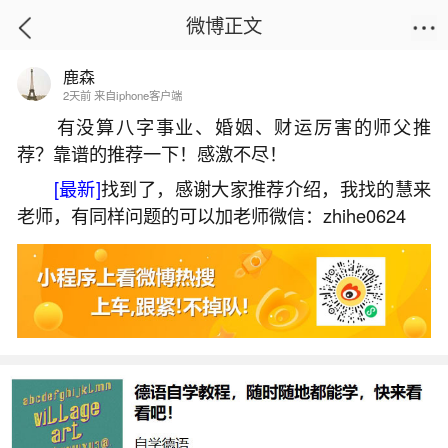
微博正文
鹿森
首页
热点
正文
2天前 来自iphone客户端
有没算八字事业、婚姻、财运厉害的师父推
荐？靠谱的推荐一下！感激不尽！
为什么有的人做法事很厉害？
[最新]
找到了，感谢大家推荐介绍，我找的慧来
2026-06-03 17:18:20
17 5 赞
老师，有同样问题的可以加老师微信：zhihe0624
生活中像为什么有的人做法事很厉害？都是很
常见的问题，但是小问题不注意可能会引起大麻
烦，下面就这个问题给大家做一些解读：
一、人死了为什么要做法事？
人死后做法事的原因复杂多样，既包含宗教信