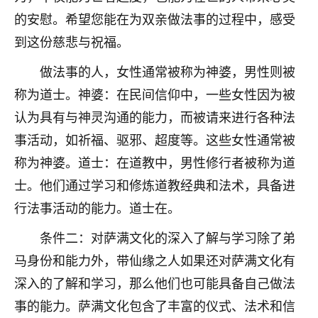
着我晋升有望，我半信半疑的按照老师建议，做了化
的安慰。希望您能在为双亲做法事的过程中，感受
太岁还有一个发钱粮，本来年前的人事调整，拖到年
后，我以为都没戏了，结果开年一上班，开会提拔升
到这份慈悲与祝福。
职第一个就是我，职务无所谓，主要是底薪加了
3000，非常开心，无论如何，感恩感谢！🙏🏻
做法事的人，女性通常被称为神婆，男性则被
称为道士。神婆：在民间信仰中，一些女性因为被
鹿森
：恭喜升职加薪！！，请客吗？�
认为具有与神灵沟通的能力，而被请来进行各种法
32
12小时前 来自北京
事活动，如祈福、驱邪、超度等。这些女性通常被
称为神婆。道士：在道教中，男性修行者被称为道
心心相印
士。他们通过学习和修炼道教经典和法术，具备进
我身体不太好，总是病病殃殃的，去检查又没什么大
问题，反正就是不舒服。中医西医看遍了，找不到问
行法事活动的能力。道士在。
题，后来无意中看到有人推荐慧来老师，跟老师聊过
之后，心情豁然开朗，也听老师建议，处理了一些因
条件二：对萨满文化的深入了解与学习除了弟
果问题。今年以来，身体比以前好多，主要是心情好
马身份和能力外，带仙缘之人如果还对萨满文化有
了，老师说境随心转，现在深有体会了。
深入的了解和学习，那么他们也可能具备自己做法
鹿森
：是的，其实跟老师聊过之后，最大的感
事的能力。萨满文化包含了丰富的仪式、法术和信
触，首先就是心态会变好，万般皆是命，半点