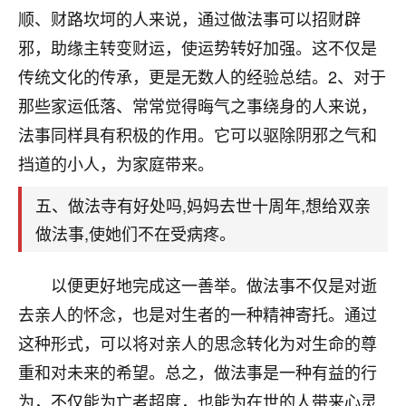
刚找老师做了补财库，希望财运更好一点！
顺、财路坎坷的人来说，通过做法事可以招财辟
18
邪，助缘主转变财运，使运势转好加强。这不仅是
2小时前 来自海南
传统文化的传承，更是无数人的经验总结。2、对于
梦醒时分
那些家运低落、常常觉得晦气之事绕身的人来说，
我女儿高二叛逆，大半年不上学，一说她就要死要活
法事同样具有积极的作用。它可以驱除阴邪之气和
的，把我们两口子愁的不行，朋友给我推荐的慧来老
师，一开始我是病急乱投医，这半年来，法事一个个
挡道的小人，为家庭带来。
做完，我女儿跟变了个人一样，不期望她能考多好的
大学，只要能安安稳稳的把书读了，身体心理都健健
五、做法寺有好处吗,妈妈去世十周年,想给双亲
康康的我就很知足了！
做法事,使她们不在受病疼。
鹿森
：可怜天下父母心啊！
以便更好地完成这一善举。做法事不仅是对逝
16
3小时前 来自河北
去亲人的怀念，也是对生者的一种精神寄托。通过
付深
这种形式，可以将对亲人的思念转化为对生命的尊
我是公司人事调整，有升迁机会，但同时竞争的我们
重和对未来的希望。总之，做法事是一种有益的行
三个，找老师的时候是抱着侥幸心理，没想到老师看
为，不仅能为亡者超度，也能为在世的人带来心灵