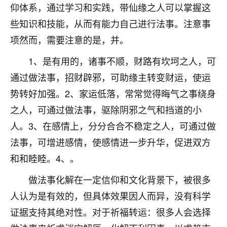
仰体系，通过学习和实践，带仙缘之人可以掌握这
不由人！
些知识和技能，从而有能力自己进行法事。注意事
9
1天前 来自四川
项然而，需要注意的是，并。
金白水清
1、是有用的，诸事不顺，财路有坎坷之人，可
我也想找老师看看，有没有人给个联系方式的啊？
通过做法事，招财辟邪，可助缘主转变财运，使运
势转好加强。2、家运低落，常常觉得晦气之事绕身
鹿森
：慧来老师微信：gjsy0624
之人，可通过做法事，驱除阴邪之气和挡道的小
12
1天前 来自江西
人。3、在感情上，分分合合不稳定之人，可通过做
青春168
法事，可增进感情，使感情进一步升华，促进双方
我也想要，我也想要！
和和睦睦。4、。
15
2天前 来自山西
做法事化解在一定信仰和文化背景下，被很多
Jessica李
人认为是有效的，但具体效果因人而异，没有科学
老师做不做超度法事？我想给我奶奶做超度，她今年
证据支持其绝对性。对于祈福转运：很多人会选择
刚去世了。