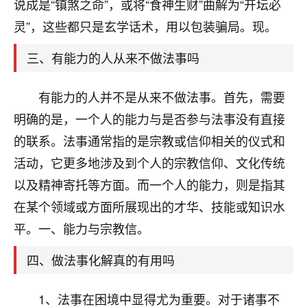
天爷会给你好好上一课的。一命二运三风水，
说成是“镇煞之命”，或将“食神生财”曲解为“开坛必
哪样不服都不行！
灵”，这些都只是玄学话术，用以包装骗局。现。
平安是福
：我也是每年找老师化太岁，看年
卦，认识老师3年了，都是缘分啊！
三、有能力的人从来不做法事吗
19
17分钟前 来自湖北
有能力的人并不是从来不做法事。首先，需要
心若莲花
明确的是，一个人的能力与是否参与法事没有直接
我是做餐饮的，这两年，生意屡屡受挫，店开一家关
的联系。法事通常指的是宗教或信仰相关的仪式和
一家，要么生意不好，生意好的就出事。前些年攒的
活动，它更多地涉及到个人的宗教信仰、文化传统
家底快败光了，真是倒霉！我也想找人看看到底怎么
回事？
以及精神寄托等方面。而一个人的能力，则是指其
在某个领域或方面所展现出的才华、技能或知识水
鹿森
：你可以找老师看看，人有时不服命不行
平。一、能力与宗教信。
啊！
太阳当空赵
：我也做餐饮的，生意不算大，但
四、做法事化解真的有用吗
是我从找店开始都是找慧来老师跟进的，选
址、风水、还有开业日子，哪哪都看了，虽然
大环境不好，但是我家生意还可以，前几天又
1、法事在困境中显得尤为重要。对于诸事不