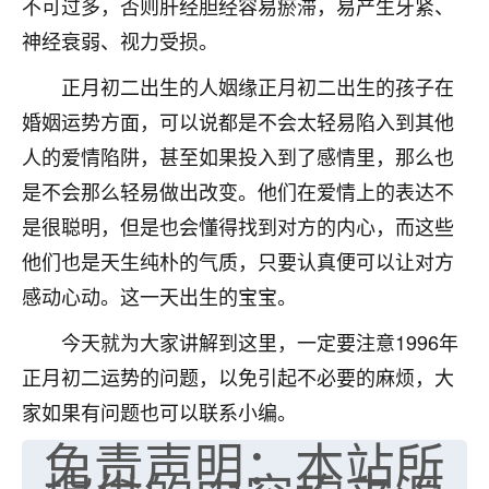
不可过多，否则肝经胆经容易瘀滞，易产生牙紧、
七零老顽童
：我母亲前年离世，刚开始我经常
神经衰弱、视力受损。
做梦梦见她，后来也是朋友介绍，找到慧来老
师，安排了超度法事，做梦再也没有梦到过
正月初二出生的人姻缘正月初二出生的孩子在
了，一开始是半信半疑的，图个心安，给亡母
婚姻运势方面，可以说都是不会太轻易陷入到其他
超度，现在看来，人不信也不行。
人的爱情陷阱，甚至如果投入到了感情里，那么也
11
2天前 来自云南
是不会那么轻易做出改变。他们在爱情上的表达不
是很聪明，但是也会懂得找到对方的内心，而这些
优秀的张同学
他们也是天生纯朴的气质，只要认真便可以让对方
老师收徒吗？？我对这些很感兴趣
15
2天前 来自山西
感动心动。这一天出生的宝宝。
今天就为大家讲解到这里，一定要注意1996年
正月初二运势的问题，以免引起不必要的麻烦，大
家如果有问题也可以联系小编。
免责声明：本站所