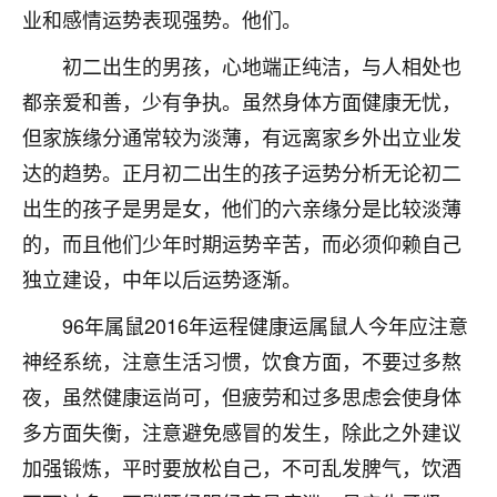
业和感情运势表现强势。他们。
不由人！
初二出生的男孩，心地端正纯洁，与人相处也
9
1天前 来自四川
都亲爱和善，少有争执。虽然身体方面健康无忧，
金白水清
但家族缘分通常较为淡薄，有远离家乡外出立业发
我也想找老师看看，有没有人给个联系方式的啊？
达的趋势。正月初二出生的孩子运势分析无论初二
出生的孩子是男是女，他们的六亲缘分是比较淡薄
鹿森
：慧来老师微信：gjsy0624
的，而且他们少年时期运势辛苦，而必须仰赖自己
12
1天前 来自江西
独立建设，中年以后运势逐渐。
青春168
96年属鼠2016年运程健康运属鼠人今年应注意
我也想要，我也想要！
神经系统，注意生活习惯，饮食方面，不要过多熬
15
2天前 来自山西
夜，虽然健康运尚可，但疲劳和过多思虑会使身体
Jessica李
多方面失衡，注意避免感冒的发生，除此之外建议
老师做不做超度法事？我想给我奶奶做超度，她今年
加强锻炼，平时要放松自己，不可乱发脾气，饮酒
刚去世了。