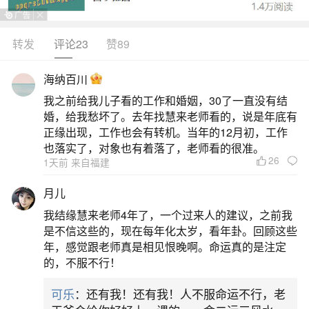
固之象，青年打拼积累，中年（约35岁后）财源广
进，事业可稳步上升。属鼠男若生于1996年（丙子
转发
评论23
赞89
水鼠）或2008年（戊子火鼠），还需看纳音：水鼠
海纳百川
机敏善谋，火鼠热情实干，均利中晚年发展。注意
我之前给我儿子看的工作和婚姻，30了一直没有结
早年勿急躁冒进，宜专注技能与人际沉淀；亥时生
婚，给我愁坏了。去年找慧来老师看的，说是年底有
人虽心软温和，也需适当防轻信。整体来看，此造
正缘出现，工作也会有转机。当年的12月初，工作
也落实了，对象也有着落了，老师看的很准。
不属大富大贵之格，但踏实努力可保生活富足。
26
1天前 来自福建
2、农历九六年正月初二日亥时生是什么命运？
月儿
我结缘慧来老师4年了，一个过来人的建议，之前我
综上所述，1996年农历正月初二日亥时出生的
是不信这些的，现在每年化太岁，看年卦。回顾这些
您，在事业、爱情、财富、健康和福祸等方面都呈
年，感觉跟老师真是相见恨晚啊。命运真的是注定
的，不服不行！
现出一定的特点。为了更好地把握自己的命运，我
建议您：保持积极的心态和努力的行动，勇于面对
可乐
：还有我！还有我！人不服命运不行，老