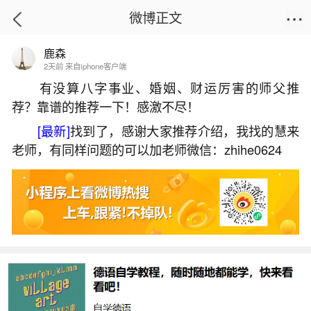
微博正文
鹿森
首页
运势
正文
2天前 来自iphone客户端
有没算八字事业、婚姻、财运厉害的师父推
荐？靠谱的推荐一下！感激不尽！
1996年正月初二运势
[最新]
找到了，感谢大家推荐介绍，我找的慧来
2026-06-03 14:58:04
4 1 赞
老师，有同样问题的可以加老师微信：zhihe0624
生活中像1996年正月初二运势都是很常见的问
题，但是小问题不注意可能会引起大麻烦，下面就
这个问题给大家做一些解读：
1、鼠31岁男正月初二亥时出生好吗
结合日时，“初二+亥时”形成水势流动、根基渐