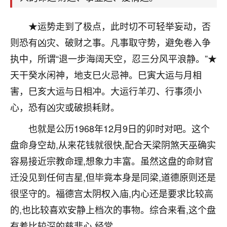
刚找老师做了补财库，希望财运更好一点！
18
★运势走到了极点，此时切不可轻举妄动，否
2小时前 来自海南
则恐有凶灾、破财之事。凡事取守势，避免卷入争
梦醒时分
执中，所谓“退一步海阔天空，忍三分风平浪静。”★
我女儿高二叛逆，大半年不上学，一说她就要死要活
天干癸水闲神，地支巳火忌神。巳寅大运与月相
的，把我们两口子愁的不行，朋友给我推荐的慧来老
师，一开始我是病急乱投医，这半年来，法事一个个
害，巳亥大运与日相冲。大运行羊刃、行事须小
做完，我女儿跟变了个人一样，不期望她能考多好的
心，恐有凶灾或破损耗财。
大学，只要能安安稳稳的把书读了，身体心理都健健
康康的我就很知足了！
也就是公历1968年12月9日的卯时对吧。这个
盘命身空劫,从来花钱就很快,配合天梁阴煞天巫确实
鹿森
：可怜天下父母心啊！
容易接近宗教命理,想象力丰富。虽然这盘的命财官
16
3小时前 来自河北
迁没见到任何吉星,但毕竟本身是同梁,道德原则还是
付深
很坚守的。福德宫太阴权入庙,内心还是要求比较高
我是公司人事调整，有升迁机会，但同时竞争的我们
的,也比较喜欢安静上档次的事物。综合来看,这个盘
三个，找老师的时候是抱着侥幸心理，没想到老师看
有着比较深的慈悲心,经常。