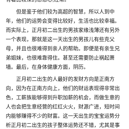
着我晋升有望，我半信半疑的按照老师建议，做了化
太岁还有一个发钱粮，本来年前的人事调整，拖到年
但是鉴于他们较为高超的智慧，所以人到中
后，我以为都没戏了，结果开年一上班，开会提拔升
年，他们的运势会变得比较好，生活也比较幸福。
职第一个就是我，职务无所谓，主要是底薪加了
3000，非常开心，无论如何，感恩感谢！🙏🏻
而实际上，正月初二出生的男孩家缘浅薄还有另外
一个表现，那就是这一天出生的男孩儿有些克父
鹿森
：恭喜升职加薪！！，请客吗？�
母，并且也很难得到亲人的帮助。即便是有亲生兄
32
12小时前 来自北京
弟姐妹，也很难靠得住。甚至还需要防止祸起萧
墙。最后，在身体健康方面，阴历。
心心相印
我身体不太好，总是病病殃殃的，去检查又没什么大
正月初二出生的人最好的发财方向是正南方
问题，反正就是不舒服。中医西医看遍了，找不到问
向，因为在正南方向上，他们的财运表现得非常出
题，后来无意中看到有人推荐慧来老师，跟老师聊过
之后，心情豁然开朗，也听老师建议，处理了一些因
色，工薪族能够得到升职加薪的机会，而做生意的
果问题。今年以来，身体比以前好多，主要是心情好
人也会把生意经营的红红火火，财源广进，短时间
了，老师说境随心转，现在深有体会了。
内能够赚得不少的财富。这一天出生的宝宝运势分
鹿森
：是的，其实跟老师聊过之后，最大的感
析正月初二出生的孩子整体运势还不错，尤其是事
触，首先就是心态会变好，万般皆是命，半点