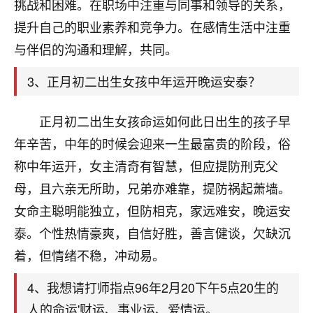
天爷会给你好好上一课的。一命二运三风水，
挑战和困难。在职场中注重与同事和领导的关系，
哪样不服都不行！
提升自己的职业素养和竞争力。在感情生活中注重
平安是福
：我也是每年找老师化太岁，看年
与伴侣的沟通和理解，共同。
卦，认识老师3年了，都是缘分啊！
3、正月初二出生女孩中年运开晚运安泰？
19
17分钟前 来自湖北
心若莲花
正月初二出生女孩命运如何此日出生的孩子早
我是做餐饮的，这两年，生意屡屡受挫，店开一家关
年辛苦，中年的时候会迎来一生最富贵的阶段，俗
一家，要么生意不好，生意好的就出事。前些年攒的
称中年运开，女主清奇有智慧，但应提防刑克父
家底快败光了，真是倒霉！我也想找人看看到底怎么
回事？
母，且六亲无所助，兄弟亦难靠，提防祸起萧墙。
女命主聪明能独立，但防相克，家远难安，晚运安
鹿森
：你可以找老师看看，人有时不服命不行
泰。个性热情豪爽，自信好胜，善言健谈，欠缺沉
啊！
太阳当空赵
：我也做餐饮的，生意不算大，但
着，但情绪不稳，冲动易。
是我从找店开始都是找慧来老师跟进的，选
址、风水、还有开业日子，哪哪都看了，虽然
4、我想请打师指点96年2月20下午5点20生的
大环境不好，但是我家生意还可以，前几天又
人的命运'财运、事业运、爱情运。