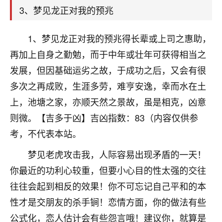
天爷会给你好好上一课的。一命二运三风水，
3、梦见龙正对我的预兆
哪样不服都不行！
平安是福
：我也是每年找老师化太岁，看年
卦，认识老师3年了，都是缘分啊！
1、梦见龙正对我的预兆得长辈或上司之惠助，
再加上自身之勤勉，而于中年或壮年可获得相当之
19
17分钟前 来自湖北
发展，但因基础运劣之故，于成功之后，又会有很
心若莲花
多次之再成败，生涯多劳，难亨安逸，幸而水在土
我是做餐饮的，这两年，生意屡屡受挫，店开一家关
上，池塘之家，亦顺天然之景故，虽是相克，凶意
一家，要么生意不好，生意好的就出事。前些年攒的
则微。【吉多于凶】吉凶指数：83（内容仅供参
家底快败光了，真是倒霉！我也想找人看看到底怎么
回事？
考，不代表本站。
鹿森
：你可以找老师看看，人有时不服命不行
梦见老虎攻击我，人际容易出现矛盾的一天！
啊！
你最近的功利心较重，但要小心目的性太强的交往
太阳当空赵
：我也做餐饮的，生意不算大，但
往往会起到相反的效果！你不可忘记自己平和的本
是我从找店开始都是找慧来老师跟进的，选
址、风水、还有开业日子，哪哪都看了，虽然
性才是交朋友的杀手锏！恋情方面，你的做法有些
大环境不好，但是我家生意还可以，前几天又
公式化，恋人估计会有些怨言哦！建议你，就算是