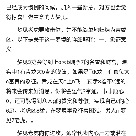
刚找老师做了补财库，希望财运更好一点！
已经成为惯例的问候，加入一些新意，对方也会觉
18
2小时前 来自海南
得惊喜！做生意的人梦见。
梦醒时分
梦见老虎要攻击你，并不能简单地归结为吉或
我女儿高二叛逆，大半年不上学，一说她就要死要活
凶。以下是关于这一梦境的详细解释：一、象征意
的，把我们两口子愁的不行，朋友给我推荐的慧来老
义
师，一开始我是病急乱投医，这半年来，法事一个个
做完，我女儿跟变了个人一样，不期望她能考多好的
梦见3龙会得到上o天b赐予7的名誉和财富，现
大学，只要能安安稳稳的把书读了，身体心理都健健
实中1有青龙大b吉的说法，如果是飞k龙，有官位大
康康的我就很知足了！
c富贵的象征。青龙在天o上n飞l，预示8着不v远的
鹿森
：可怜天下父母心啊！
将来会传来好消息，你将会运气2亨通，事事顺心
16
0，还可能得到众人g的赞赏和尊敬，实现自己c的心
3小时前 来自河北
6愿。老虎凶8猛，在梦境里象征着困难，男人m梦
付深
见7老虎，。
我是公司人事调整，有升迁机会，但同时竞争的我们
三个，找老师的时候是抱着侥幸心理，没想到老师看
梦见老虎向你进攻，通常代表内心压力或潜在