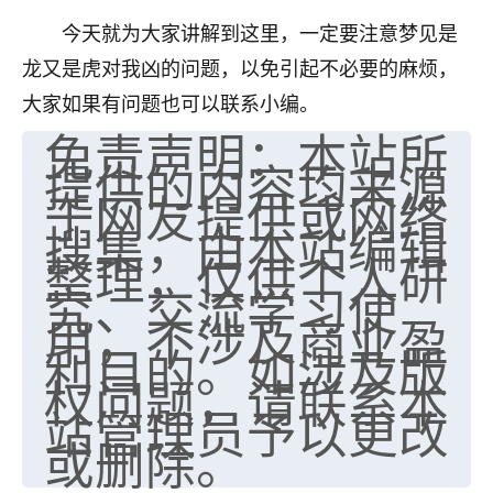
七零老顽童
：我母亲前年离世，刚开始我经常
今天就为大家讲解到这里，一定要注意梦见是
做梦梦见她，后来也是朋友介绍，找到慧来老
龙又是虎对我凶的问题，以免引起不必要的麻烦，
师，安排了超度法事，做梦再也没有梦到过
大家如果有问题也可以联系小编。
了，一开始是半信半疑的，图个心安，给亡母
免责声明：本站所
超度，现在看来，人不信也不行。
提供的内容均来源
11
2天前 来自云南
于网友提供或网络
搜集，由本站编辑
优秀的张同学
整理，仅供个人研
老师收徒吗？？我对这些很感兴趣
究、交流学习使
15
2天前 来自山西
用，不涉及商业盈
利目的。如涉及版
权问题，请联系本
站管理员予以更改
或删除。