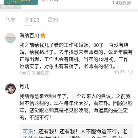
枪从别人那边听来的知识、情报，在真正该上场的
时候却派不上用场，还可能是错误的知识。这两天
转发
评论23
赞89
相信你自己的能力与直觉，会比道听涂说的情报更
海纳百川
可信。真的下不了决定的事还是改天吧，总比选择
我之前给我儿子看的工作和婚姻，30了一直没有结
错误要好多了。不过另一方面与一度感情交恶、呈
婚，给我愁坏了。去年找慧来老师看的，说是年底有
敌对状态的人则有重新修复关系的契机，好好把握
正缘出现，工作也会有转机。当年的12月初，工作
也落实了，对象也有着落了，老师看的很准。
利用吧
26
1天前 来自福建
2、梦见老虎攻击我,预示着什么？
月儿
我结缘慧来老师4年了，一个过来人的建议，之前我
综上所述，梦见老虎攻击你并不一定是坏事，
是不信这些的，现在每年化太岁，看年卦。回顾这些
它可能是你内心深处的一种呼唤，提醒你面对困难
年，感觉跟老师真是相见恨晚啊。命运真的是注定
的，不服不行！
时要保持勇气和信心，积极寻找解决问题的方法。
通过这一过程，你将不断成长和进步。
可乐
：还有我！还有我！人不服命运不行，老