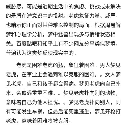
着我晋升有望，我半信半疑的按照老师建议，做了化
威胁感，可能是近期生活中的焦虑、挑战或未解决
太岁还有一个发钱粮，本来年前的人事调整，拖到年
后，我以为都没戏了，结果开年一上班，开会提拔升
的矛盾在潜意识中的投射。老虎象征力量、威严，
职第一个就是我，职务无所谓，主要是底薪加了
也暗示你正面对某种难以控制的局面。根据周易解
3000，非常开心，无论如何，感恩感谢！🙏🏻
梦和心理学分析，梦中猛兽出现多与情绪状态相
鹿森
：恭喜升职加薪！！，请客吗？�
关。百度贴吧和知乎上有不少网友分享类似梦境，
普遍认为这类梦反映现实中的。
32
12小时前 来自北京
老虎是困难老虎凶猛，象征着困难。男人梦见
心心相印
老虎，在事业上会遇到难以克服的困难。。女人梦
我身体不太好，总是病病殃殃的，去检查又没什么大
问题，反正就是不舒服。中医西医看遍了，找不到问
见老虎，自己和孩子都会得病。梦见老虎向自己扑
题，后来无意中看到有人推荐慧来老师，跟老师聊过
来，会遭遇重重困难。。梦见老虎扑向别的动物，
之后，心情豁然开朗，也听老师建议，处理了一些因
意味着自己为他人担忧。。梦见老虎扑向别人，则
果问题。今年以来，身体比以前好多，主要是心情好
了，老师说境随心转，现在深有体会了。
有可能发生车祸，但最后能死里逃生。梦见开枪打
老虎，意味着困难将被克服。
鹿森
：是的，其实跟老师聊过之后，最大的感
触，首先就是心态会变好，万般皆是命，半点