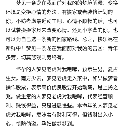
梦见一条龙在我面前对我凶的梦境解释：变换
不由人！
环境是变换心情的办法。有搬家或者装修计划的
9
1天前 来自四川
你，不妨考虑最近动工吧。心情不顺畅的话，也可
以试着换换家具来改变心情。还是小字辈的你，也
金白水清
可以为自己选一条新的回家路线。总之，快乐尽在
我也想找老师看看，有没有人给个联系方式的啊？
新鲜中！梦见一条龙在我面前对我凶的吉凶：青年
鹿森
：慧来老师微信：gjsy0624
多劳，切莫悲观则劳终有。
12
1天前 来自江西
怀孕的人梦见老虎对我咆哮，预示生男，夏占
生女。南方少去，梦见老虎走入家中，如果做梦者
青春168
操作股票，表示高价优良股要开始动荡，是上扬之
我也想要，我也想要！
15
2天前 来自山西
兆。做生意的人梦见老虎对我咆哮，代表经营顺
利、赚钱得益，只是进展慢些。本命年的人梦见老
Jessica李
虎对我咆哮，意味着有财利可得，但钱财出入小
老师做不做超度法事？我想给我奶奶做超度，她今年
刚去世了。
心，慎防偷盗。孕妇做梦梦到。