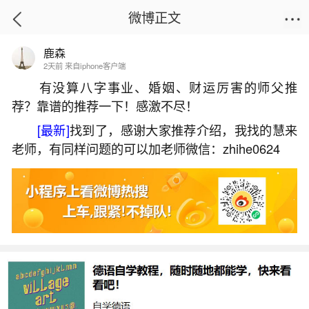
微博正文
鹿森
首页
热点
正文
2天前 来自iphone客户端
有没算八字事业、婚姻、财运厉害的师父推
荐？靠谱的推荐一下！感激不尽！
梦见是龙又是虎对我凶
[最新]
找到了，感谢大家推荐介绍，我找的慧来
2026-06-03 14:32:25
1 3 赞
老师，有同样问题的可以加老师微信：zhihe0624
生活中像梦见是龙又是虎对我凶都是很常见的
问题，但是小问题不注意可能会引起大麻烦，下面
就这个问题给大家做一些解读：
1、梦见天上有好多条龙还有一条虎下来追我
梦见好多条龙还有虎下来追我意味着：临阵磨