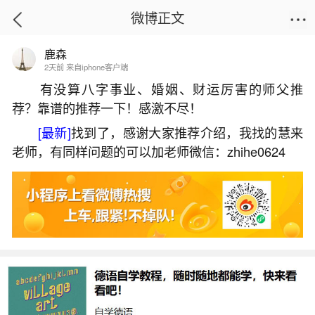
微博正文
鹿森
首页
热点
正文
2天前 来自iphone客户端
有没算八字事业、婚姻、财运厉害的师父推
荐？靠谱的推荐一下！感激不尽！
什么是小人什么意思啊？
[最新]
找到了，感谢大家推荐介绍，我找的慧来
2026-06-03 13:57:04
8 4 赞
老师，有同样问题的可以加老师微信：zhihe0624
生活中像什么是小人什么意思啊？都是很常见
的问题，但是小问题不注意可能会引起大麻烦，下
面就这个问题给大家做一些解读：
一、算命先生说犯小人是什么意思？
生活中，有些人可能会遇到不顺心的情况，其