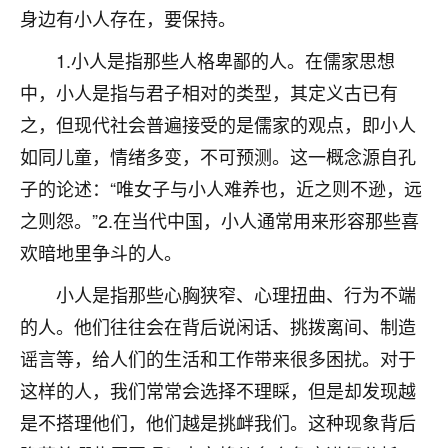
身边有小人存在，要保持。
不由人！
1.小人是指那些人格卑鄙的人。在儒家思想
9
1天前 来自四川
中，小人是指与君子相对的类型，其定义古已有
金白水清
之，但现代社会普遍接受的是儒家的观点，即小人
我也想找老师看看，有没有人给个联系方式的啊？
如同儿童，情绪多变，不可预测。这一概念源自孔
子的论述：“唯女子与小人难养也，近之则不逊，远
鹿森
：慧来老师微信：gjsy0624
之则怨。”2.在当代中国，小人通常用来形容那些喜
12
1天前 来自江西
欢暗地里争斗的人。
青春168
小人是指那些心胸狭窄、心理扭曲、行为不端
我也想要，我也想要！
的人。他们往往会在背后说闲话、挑拨离间、制造
15
2天前 来自山西
谣言等，给人们的生活和工作带来很多困扰。对于
Jessica李
这样的人，我们常常会选择不理睬，但是却发现越
老师做不做超度法事？我想给我奶奶做超度，她今年
是不搭理他们，他们越是挑衅我们。这种现象背后
刚去世了。