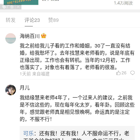
中一种说法是“犯小人”。这里的“小人”并非指年龄小
的人，而是指那些心术不正、故意找麻烦的人。他
转发
评论23
赞89
们可能通过各种手段，比如不顺你、暗地搞小动作
海纳百川
等方式，给你制造麻烦，影响你的心情和工作。遇
我之前给我儿子看的工作和婚姻，30了一直没有结
到这种情况时，有些人会选择找算命先生咨询。算
婚，给我愁坏了。去年找慧来老师看的，说是年底有
命先生会根据命理分析，指出问题的根源，以及如
正缘出现，工作也会有转机。当年的12月初，工作
也落实了，对象也有着落了，老师看的很准。
何
26
1天前 来自福建
二、身边有小人是什么意思？
月儿
我结缘慧来老师4年了，一个过来人的建议，之前我
身边有小人通常指的是身边有暗藏心思不正的
是不信这些的，现在每年化太岁，看年卦。回顾这些
人。具体来说：表面友好，实则伤害：这些人可能
年，感觉跟老师真是相见恨晚啊。命运真的是注定
的，不服不行！
表面上看起来很友好，但实际上却想方设法地伤害
我们，利用我们的弱点进行攻击，或者通过谣言和
可乐
：还有我！还有我！人不服命运不行，老