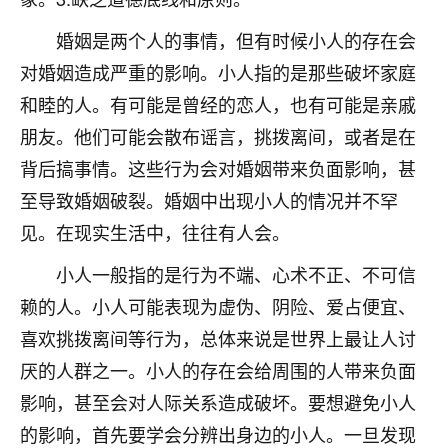
着我晋升有望，我半信半疑的按照老师建议，做了化
太岁还有一个发钱粮，本来年前的人事调整，拖到年
婚姻是两个人的事情，但有时候小人的存在会
后，我以为都没戏了，结果开年一上班，开会提拔升
对婚姻造成严重的影响。小人指的是那些破坏家庭
职第一个就是我，职务无所谓，主要是底薪加了
3000，非常开心，无论如何，感恩感谢！🙏🏻
和睦的人。有可能是曾经的恋人，也有可能是亲戚
朋友。他们可能会散布谣言，挑拨离间，或者是在
鹿森
：恭喜升职加薪！！，请客吗？�
背后搞事情。这些行为会对婚姻带来负面影响，甚
32
12小时前 来自北京
至导致婚姻破裂。婚姻中出现小人的情况并不罕
见。在现实生活中，往往有人会。
心心相印
我身体不太好，总是病病殃殃的，去检查又没什么大
小人一般指的是行为不端、心术不正、不可信
问题，反正就是不舒服。中医西医看遍了，找不到问
赖的人。小人可能表现为虚伪、阴险、爱占便宜、
题，后来无意中看到有人推荐慧来老师，跟老师聊过
之后，心情豁然开朗，也听老师建议，处理了一些因
喜欢挑拨离间等行为，总体来说是世界上最让人讨
果问题。今年以来，身体比以前好多，主要是心情好
厌的人群之一。小人的存在会给周围的人带来负面
了，老师说境随心转，现在深有体会了。
影响，甚至会对人际关系造成破坏。要想避免小人
鹿森
：是的，其实跟老师聊过之后，最大的感
的影响，首先要学会分辨出身边的小人。一旦发现
触，首先就是心态会变好，万般皆是命，半点