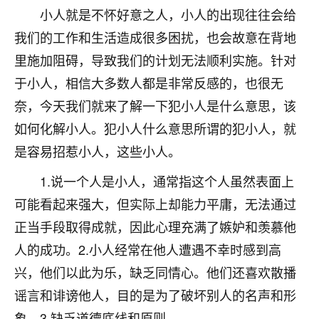
刚找老师做了补财库，希望财运更好一点！
小人就是不怀好意之人，小人的出现往往会给
18
我们的工作和生活造成很多困扰，也会故意在背地
2小时前 来自海南
里施加阻碍，导致我们的计划无法顺利实施。针对
梦醒时分
于小人，相信大多数人都是非常反感的，也很无
我女儿高二叛逆，大半年不上学，一说她就要死要活
奈，今天我们就来了解一下犯小人是什么意思，该
的，把我们两口子愁的不行，朋友给我推荐的慧来老
师，一开始我是病急乱投医，这半年来，法事一个个
如何化解小人。犯小人什么意思所谓的犯小人，就
做完，我女儿跟变了个人一样，不期望她能考多好的
是容易招惹小人，这些小人。
大学，只要能安安稳稳的把书读了，身体心理都健健
康康的我就很知足了！
1.说一个人是小人，通常指这个人虽然表面上
可能看起来强大，但实际上却能力平庸，无法通过
鹿森
：可怜天下父母心啊！
正当手段取得成就，因此心理充满了嫉妒和羡慕他
16
3小时前 来自河北
人的成功。2.小人经常在他人遭遇不幸时感到高
付深
兴，他们以此为乐，缺乏同情心。他们还喜欢散播
我是公司人事调整，有升迁机会，但同时竞争的我们
谣言和诽谤他人，目的是为了破坏别人的名声和形
三个，找老师的时候是抱着侥幸心理，没想到老师看
象。3.缺乏道德底线和原则。