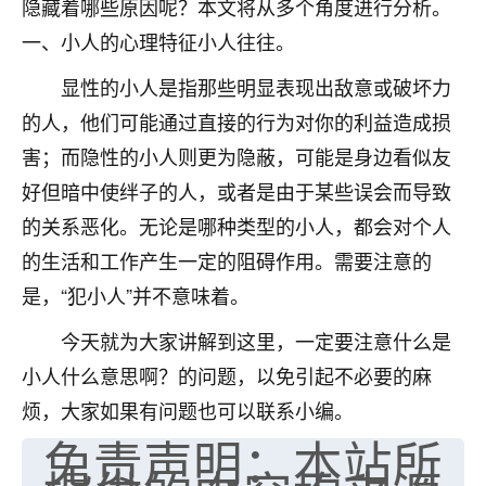
隐藏着哪些原因呢？本文将从多个角度进行分析。
七零老顽童
：我母亲前年离世，刚开始我经常
一、小人的心理特征小人往往。
做梦梦见她，后来也是朋友介绍，找到慧来老
师，安排了超度法事，做梦再也没有梦到过
显性的小人是指那些明显表现出敌意或破坏力
了，一开始是半信半疑的，图个心安，给亡母
的人，他们可能通过直接的行为对你的利益造成损
超度，现在看来，人不信也不行。
害；而隐性的小人则更为隐蔽，可能是身边看似友
11
2天前 来自云南
好但暗中使绊子的人，或者是由于某些误会而导致
的关系恶化。无论是哪种类型的小人，都会对个人
优秀的张同学
的生活和工作产生一定的阻碍作用。需要注意的
老师收徒吗？？我对这些很感兴趣
15
2天前 来自山西
是，“犯小人”并不意味着。
今天就为大家讲解到这里，一定要注意什么是
小人什么意思啊？的问题，以免引起不必要的麻
烦，大家如果有问题也可以联系小编。
免责声明：本站所