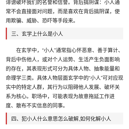
天爷会给你好好上一课的。一命二运三风水，
诽谤破坏我们的名誉和信誉。背后搞阴谋：小人通
哪样不服都不行！
常不会直接面对问题，而是喜欢在背后搞阴谋，使
平安是福
：我也是每年找老师化太岁，看年
用欺骗、威胁、恐吓等手段来。
卦，认识老师3年了，都是缘分啊！
三、玄学上什么是小人
19
17分钟前 来自湖北
心若莲花
在玄学中，“小人”通常指心怀恶意、善于算计、
我是做餐饮的，这两年，生意屡屡受挫，店开一家关
背后中伤他人，或对个人运势、生活产生负面影响
一家，要么生意不好，生意好的就出事。前些年攒的
的存在，其表现形式可分为具体人物、抽象能量和
家底快败光了，真是倒霉！我也想找人看看到底怎么
回事？
命理学三类。具体人物层面玄学中的“小人”可对应现
实中的特定人群，其行为以阻碍他人发展、破坏关
鹿森
：你可以找老师看看，人有时不服命不行
系为核心。职场中，可能表现为故意拖延工作进
啊！
太阳当空赵
：我也做餐饮的，生意不算大，但
度、散布不实信息的同事。
是我从找店开始都是找慧来老师跟进的，选
址、风水、还有开业日子，哪哪都看了，虽然
四、犯小人什么意思怎么破解,如何化解小人
大环境不好，但是我家生意还可以，前几天又