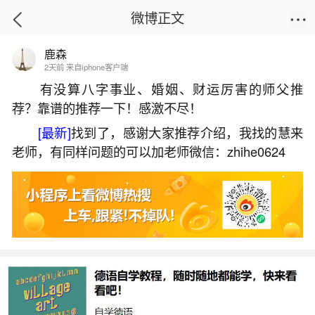
微博正文
鹿森
首页
热点
正文
2天前 来自iphone客户端
有没算八字事业、婚姻、财运厉害的师父推
荐？靠谱的推荐一下！感激不尽！
在家供佛超度婴灵
[最新]
找到了，感谢大家推荐介绍，我找的慧来
2026-06-03 11:50:26
1 9 赞
老师，有同样问题的可以加老师微信：zhihe0624
生活中像在家供佛超度婴灵都是很常见的问
题，但是小问题不注意可能会引起大麻烦，下面就
这个问题给大家做一些解读：
1、四十多天,今天做人流了,我杀生了,怎么补过
回答：阿弥陀佛,愿上师三宝接引宝宝往生西方