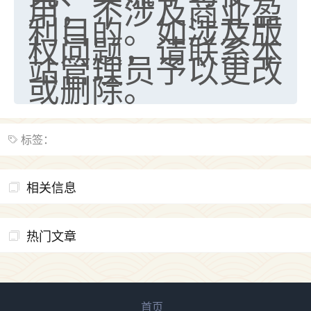
用，不涉及商业盈
天爷会给你好好上一课的。一命二运三风水，
利目的。如涉及版
哪样不服都不行！
平安是福
：我也是每年找老师化太岁，看年
权问题，请联系本
卦，认识老师3年了，都是缘分啊！
站管理员予以更改
或删除。
19
17分钟前 来自湖北
心若莲花
我是做餐饮的，这两年，生意屡屡受挫，店开一家关
标签：
一家，要么生意不好，生意好的就出事。前些年攒的
家底快败光了，真是倒霉！我也想找人看看到底怎么
回事？
相关信息
鹿森
：你可以找老师看看，人有时不服命不行
啊！
热门文章
太阳当空赵
：我也做餐饮的，生意不算大，但
是我从找店开始都是找慧来老师跟进的，选
址、风水、还有开业日子，哪哪都看了，虽然
大环境不好，但是我家生意还可以，前几天又
首页