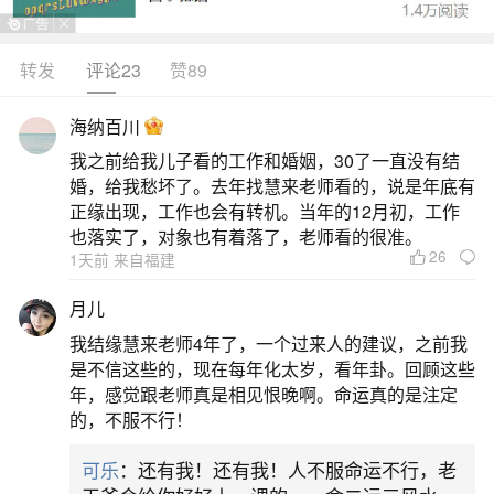
极乐世界明知有过还堕胎,对于婴灵来说怨气很大好
好念诵地藏经回向给他,以后不再造作另外请看纪录
转发
评论23
赞89
片“圣贤教育改变命运”和“山西小院”祝福您及堕胎的
海纳百川
婴儿
我之前给我儿子看的工作和婚姻，30了一直没有结
今天就为大家讲解到这里，一定要注意在家供
婚，给我愁坏了。去年找慧来老师看的，说是年底有
正缘出现，工作也会有转机。当年的12月初，工作
佛超度婴灵的问题，以免引起不必要的麻烦，大家
也落实了，对象也有着落了，老师看的很准。
如果有问题也可以联系小编。
26
1天前 来自福建
免责声明：本站所
月儿
提供的内容均来源
我结缘慧来老师4年了，一个过来人的建议，之前我
于网友提供或网络
是不信这些的，现在每年化太岁，看年卦。回顾这些
年，感觉跟老师真是相见恨晚啊。命运真的是注定
搜集，由本站编辑
的，不服不行！
整理，仅供个人研
究、交流学习使
可乐
：还有我！还有我！人不服命运不行，老