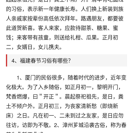
刚找老师做了补财库，希望财运更好一点！
的习俗，表示新一年健康长寿。人们换上新装到族
18
2小时前 来自海南
人亲戚家按辈份高低依次拜年。路遇朋友，都要彼
此道贺新喜。客人来家，应款待甜茶、糖果、蜜
梦醒时分
饯；来客带有孩童，则送给礼柑、瓜果。正月初
我女儿高二叛逆，大半年不上学，一说她就要死要活
的，把我们两口子愁的不行，朋友给我推荐的慧来老
二，女婿日，女儿携夫。
师，一开始我是病急乱投医，这半年来，法事一个个
做完，我女儿跟变了个人一样，不期望她能考多好的
4、福建春节习俗有哪些？
大学，只要能安安稳稳的把书读了，身体心理都健健
康康的我就很知足了！
1、厦门的民俗很多，随着时代的进步，近年变
鹿森
：可怜天下父母心啊！
化极大。为了入乡随俗，如正月初一，黎明开门，
梵香燃爆，曰＂开正＂。晨起祭祀祖先，是日，粪
16
3小时前 来自河北
土不倾户外。正月初三，为丧家清新愁（即烧新
付深
床）之日。凡在初一、二未到过之友家，是日应勿
我是公司人事调整，有升迁机会，但同时竞争的我们
往访，访即为不敬。2、漳州芗城沿袭古俗，称为春
三个，找老师的时候是抱着侥幸心理，没想到老师看