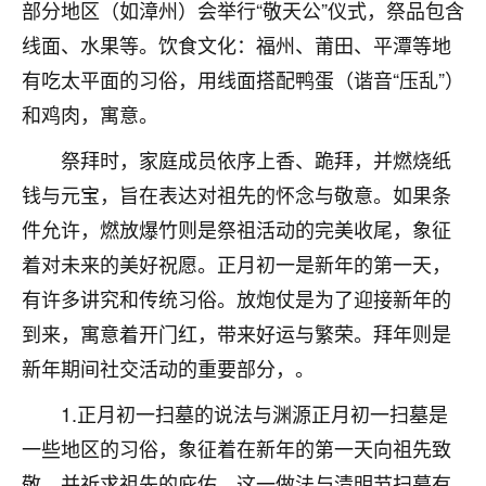
部分地区（如漳州）会举行“敬天公”仪式，祭品包含
七零老顽童
：我母亲前年离世，刚开始我经常
线面、水果等。饮食文化：福州、莆田、平潭等地
做梦梦见她，后来也是朋友介绍，找到慧来老
有吃太平面的习俗，用线面搭配鸭蛋（谐音“压乱”）
师，安排了超度法事，做梦再也没有梦到过
了，一开始是半信半疑的，图个心安，给亡母
和鸡肉，寓意。
超度，现在看来，人不信也不行。
祭拜时，家庭成员依序上香、跪拜，并燃烧纸
11
2天前 来自云南
钱与元宝，旨在表达对祖先的怀念与敬意。如果条
件允许，燃放爆竹则是祭祖活动的完美收尾，象征
优秀的张同学
着对未来的美好祝愿。正月初一是新年的第一天，
老师收徒吗？？我对这些很感兴趣
15
2天前 来自山西
有许多讲究和传统习俗。放炮仗是为了迎接新年的
到来，寓意着开门红，带来好运与繁荣。拜年则是
新年期间社交活动的重要部分，。
1.正月初一扫墓的说法与渊源正月初一扫墓是
一些地区的习俗，象征着在新年的第一天向祖先致
敬，并祈求祖先的庇佑。这一做法与清明节扫墓有