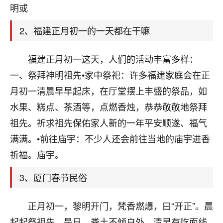
天爷会给你好好上一课的。一命二运三风水，
明或
哪样不服都不行！
平安是福
：我也是每年找老师化太岁，看年
2、福建正月初一的一天都在干嘛
卦，认识老师3年了，都是缘分啊！
19
福建正月初一这天，人们的活动丰富多样：
17分钟前 来自湖北
一、祭拜神明祖先•家中祭祀：许多福建家庭会在正
心若莲花
月初一清晨早早起床，在厅堂摆上丰盛的祭品，如
我是做餐饮的，这两年，生意屡屡受挫，店开一家关
水果、糕点、茶酒等，点燃香烛，恭恭敬敬地祭拜
一家，要么生意不好，生意好的就出事。前些年攒的
家底快败光了，真是倒霉！我也想找人看看到底怎么
祖先。祈求祖先保佑家人新的一年平安顺遂、福气
回事？
满满。•前往庙宇：不少人还会前往当地的庙宇进香
鹿森
：你可以找老师看看，人有时不服命不行
祈福。庙宇。
啊！
3、厦门春节民俗
太阳当空赵
：我也做餐饮的，生意不算大，但
是我从找店开始都是找慧来老师跟进的，选
址、风水、还有开业日子，哪哪都看了，虽然
正月初一，黎明开门，梵香燃爆，曰“开正”。晨
大环境不好，但是我家生意还可以，前几天又
起起祭祖先，是日，粪土不倾户外。清早有吃面线