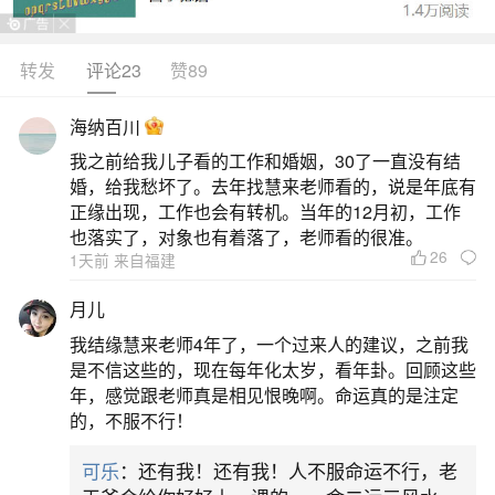
转发
评论23
赞89
生活中像厦门正月初一祭祖先都是很常见的问
题，但是小问题不注意可能会引起大麻烦，下面就
海纳百川
这个问题给大家做一些解读：
我之前给我儿子看的工作和婚姻，30了一直没有结
婚，给我愁坏了。去年找慧来老师看的，说是年底有
1、中国福建省家祖有什么风俗习惯
正缘出现，工作也会有转机。当年的12月初，工作
也落实了，对象也有着落了，老师看的很准。
26
1天前 来自福建
在闽南地区（包括厦门、漳州、泉州等地），
每逢年节，人们都会举行相关的祭拜活动。大年初
月儿
一至初五，家家户户会举行祭拜神明和祖先的活
我结缘慧来老师4年了，一个过来人的建议，之前我
动，祈求他们保佑信众与子孙在未来一年里能够诸
是不信这些的，现在每年化太岁，看年卦。回顾这些
年，感觉跟老师真是相见恨晚啊。命运真的是注定
事平安如意。正月初一中午时分，闽南乡村的妇女
的，不服不行！
通常都要齐聚“公妈厅”祭拜近祖，拈香祭拜，并默念
可乐
：还有我！还有我！人不服命运不行，老
祈福词。此外，从正月初一开始，闽南地区供奉神