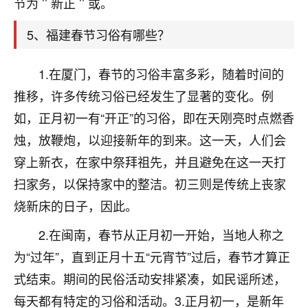
节为＂新正＂或。
着我晋升有望，我半信半疑的按照老师建议，做了化
太岁还有一个发钱粮，本来年前的人事调整，拖到年
5、福建春节习俗有哪些？
后，我以为都没戏了，结果开年一上班，开会提拔升
职第一个就是我，职务无所谓，主要是底薪加了
3000，非常开心，无论如何，感恩感谢！🙏🏻
1.在厦门，春节的习俗丰富多彩，随着时间的
推移，许多传统习俗已经发生了显著的变化。例
鹿森
：恭喜升职加薪！！，请客吗？�
如，正月初一有“开正”的习俗，即在天刚亮时点燃香
32
12小时前 来自北京
烛，放鞭炮，以迎接新年的到来。这一天，人们会
心心相印
穿上新衣，在家中祭拜祖先，并且避免在这一天打
我身体不太好，总是病病殃殃的，去检查又没什么大
扫家务，以保持家中的整洁。初三则是传统上丧家
问题，反正就是不舒服。中医西医看遍了，找不到问
烧新床的日子，因此。
题，后来无意中看到有人推荐慧来老师，跟老师聊过
之后，心情豁然开朗，也听老师建议，处理了一些因
2.在闽南，春节从正月初一开始，当地人称之
果问题。今年以来，身体比以前好多，主要是心情好
为“过年”，直到正月十五“元宵节”过后，春节才算正
了，老师说境随心转，现在深有体会了。
式结束。期间的民俗活动安排紧凑，如民谣所述，
鹿森
：是的，其实跟老师聊过之后，最大的感
每天都有特定的习俗和活动。3.正月初一，是新年
触，首先就是心态会变好，万般皆是命，半点