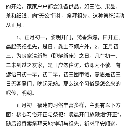
的开始，家家户户都会准备供品，如三牲、果品、
不由人！
茶和纸钱，向“天公”行礼，祭拜祖先。这种祭祀活动
9
1天前 来自四川
从正月。
金白水清
1、正月初一，黎明开门，梵香燃爆，曰开正。
我也想找老师看看，有没有人给个联系方式的啊？
晨起祭祀祖先，是日，粪土不倾户外。2、正月初
鹿森
：慧来老师微信：gjsy0624
三，为丧家清新愁（即烧新床）之日。凡在初一、
二未到过之友家，是日应勿往访，访即为不敬。有
12
1天前 来自江西
谚语曰初一早，初二早，初三困甲饱，意思是初三
青春168
日无客登门，晚起无妨。那么这个习俗是怎么来的
我也想要，我也想要！
呢传，明朝。
15
2天前 来自山西
正月初一福建的习俗丰富多样，主要有以下方
Jessica李
面：核心习俗开正与祭祀：凌晨开门放鞭炮“开正”，
老师做不做超度法事？我想给我奶奶做超度，她今年
随后设香案祭拜天地神明与祖先，祈求平安顺遂。
刚去世了。