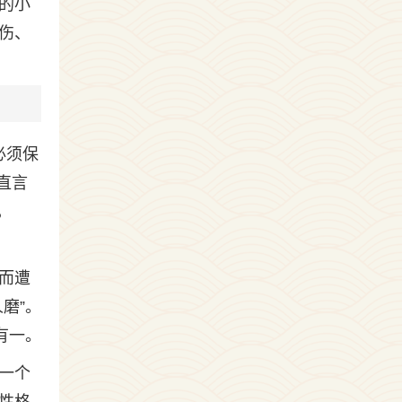
的小
伤、
必须保
直言
，
而遭
磨”。
有一。
一个