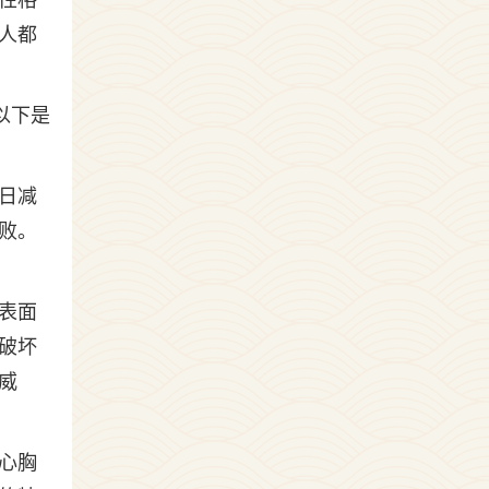
性格
人都
以下是
日减
败。
表面
破坏
威
心胸