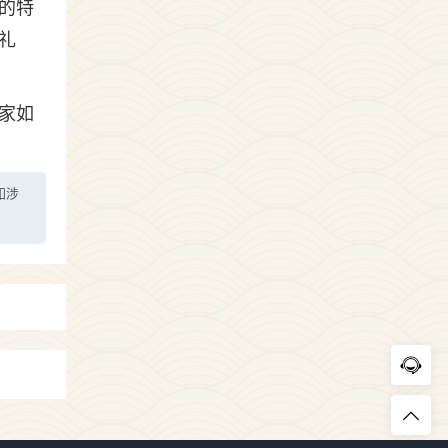
的特
礼
家如
如涉