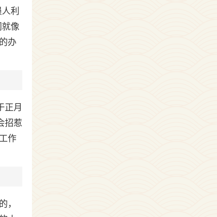
损人利
们就像
的办
于正月
会招惹
工作
的，