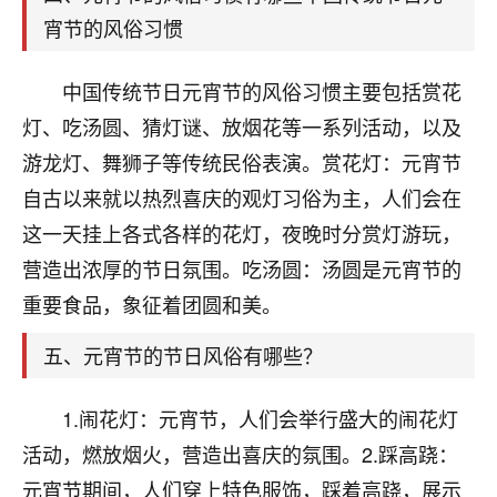
刚找老师做了补财库，希望财运更好一点！
宵节的风俗习惯
18
2小时前 来自海南
中国传统节日元宵节的风俗习惯主要包括赏花
梦醒时分
灯、吃汤圆、猜灯谜、放烟花等一系列活动，以及
我女儿高二叛逆，大半年不上学，一说她就要死要活
游龙灯、舞狮子等传统民俗表演。赏花灯：元宵节
的，把我们两口子愁的不行，朋友给我推荐的慧来老
师，一开始我是病急乱投医，这半年来，法事一个个
自古以来就以热烈喜庆的观灯习俗为主，人们会在
做完，我女儿跟变了个人一样，不期望她能考多好的
这一天挂上各式各样的花灯，夜晚时分赏灯游玩，
大学，只要能安安稳稳的把书读了，身体心理都健健
康康的我就很知足了！
营造出浓厚的节日氛围。吃汤圆：汤圆是元宵节的
重要食品，象征着团圆和美。
鹿森
：可怜天下父母心啊！
五、元宵节的节日风俗有哪些？
16
3小时前 来自河北
付深
1.闹花灯：元宵节，人们会举行盛大的闹花灯
我是公司人事调整，有升迁机会，但同时竞争的我们
活动，燃放烟火，营造出喜庆的氛围。2.踩高跷：
三个，找老师的时候是抱着侥幸心理，没想到老师看
元宵节期间，人们穿上特色服饰，踩着高跷，展示