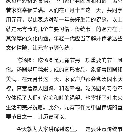
家每户必备的食物。它们象征着团圆和和谐，寓意
七零老顽童
：我母亲前年离世，刚开始我经常
着家庭幸福美满。人们在正月十五这一天，共同享
做梦梦见她，后来也是朋友介绍，找到慧来老
用元宵，以此表达对新一年美好生活的祝愿。以上
师，安排了超度法事，做梦再也没有梦到过
就是元宵节的几个主要习俗。传统节日的魅力在于
了，一开始是半信半疑的，图个心安，给亡母
超度，现在看来，人不信也不行。
其深厚的文化内涵，年轻一代应当了解并传承这些
文化精髓，让元宵节等传统。
11
2天前 来自云南
吃汤圆：吃汤圆是元宵节另一项重要的节日风
优秀的张同学
俗。汤圆是用糯米制成的圆形食品，象征着团圆和
老师收徒吗？？我对这些很感兴趣
15
2天前 来自山西
美满。在元宵节这一天，家家户户都会煮汤圆来庆
祝，寓意着家人团聚、和谐幸福。吃汤圆的习俗不
仅体现了人们对家庭和睦的渴望，也寄托了对未来
生活的美好祝愿。此外，元宵节作为中国传统的重
要节日之一，其历史可以。
今天就为大家讲解到这里，一定要注意传统节