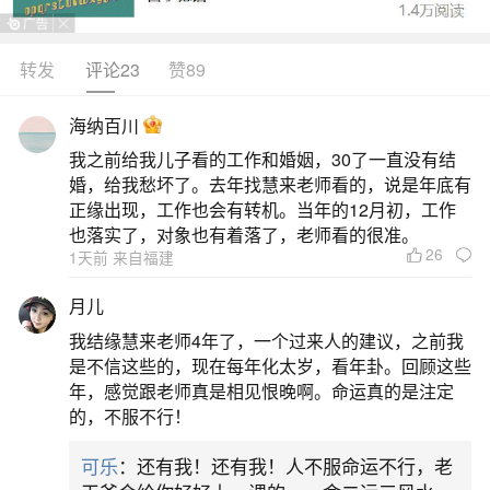
汉，兴盛于隋唐，历代灯火之风盛行并沿袭后世。
正月十五是闹花灯放烟火的高潮。踩高跷踩高跷技
转发
评论23
赞89
艺性强，形式活泼多样。演员踩跷比一般人高，便
海纳百川
于远近观赏，且流动方便，无异于活动舞台，深受
我之前给我儿子看的工作和婚姻，30了一直没有结
群众喜爱。吃元宵正月十五吃元宵，元宵作为食品
婚，给我愁坏了。去年找慧来老师看的，说是年底有
在中国由来已久。宋代民间即流行元宵节吃新奇食
正缘出现，工作也会有转机。当年的12月初，工作
也落实了，对象也有着落了，老师看的很准。
品，最早
26
1天前 来自福建
二、元宵节有什么节日风俗
月儿
我结缘慧来老师4年了，一个过来人的建议，之前我
2.划旱船划旱船是元宵节期间的一种民间表演
是不信这些的，现在每年化太岁，看年卦。回顾这些
艺术，源于对大禹治水的纪念。表演者通常为女
年，感觉跟老师真是相见恨晚啊。命运真的是注定
的，不服不行！
性，身着象征船身的服饰，模仿划船的动作边舞边
唱，以此祈求风调雨顺。3.拜紫姑紫姑是民间传说
可乐
：还有我！还有我！人不服命运不行，老