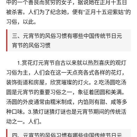
天爷会给你好好上一课的。一命二运三风水，
中的一个善良而贫穷的女子，据说她在正月十五日
哪样不服都不行！
被杀害。人们为了纪念她，便有“正月十五迎紫姑”的
平安是福
：我也是每年找老师化太岁，看年
习俗，以此。
卦，认识老师3年了，都是缘分啊！
三、元宵节的风俗习惯有哪些中国传统节日元
19
17分钟前 来自湖北
宵节的风俗习惯
心若莲花
我是做餐饮的，这两年，生意屡屡受挫，店开一家关
1.赏花灯元宵节自古以来就以热烈喜庆的观灯
一家，要么生意不好，生意好的就出事。前些年攒的
习俗为主，人们会在这一天点亮各式各样的花灯，
家底快败光了，真是倒霉！我也想找人看看到底怎么
回事？
装饰街道和房屋，欣赏璀璨的灯火。2.吃汤圆吃汤
圆是元宵节的重要习俗之一，象征着团圆和美满。
鹿森
：你可以找老师看看，人有时不服命不行
汤圆的外皮通常由糯米制成，内馅则有甜、咸等多
啊！
太阳当空赵
：我也做餐饮的，生意不算大，但
种口味。3.猜灯谜猜灯谜也是元宵节期间的传统活
是我从找店开始都是找慧来老师跟进的，选
动之一。人们。
址、风水、还有开业日子，哪哪都看了，虽然
大环境不好，但是我家生意还可以，前几天又
四、元宵节的风俗习惯有哪些中国传统节日元