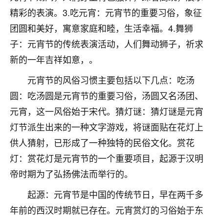
着我晋升有望，我半信半疑的按照老师建议，做了化
精彩的表演。3.吃元宵：元宵节的重要习俗，象征
太岁还有一个发钱粮，本来年前的人事调整，拖到年
后，我以为都没戏了，结果开年一上班，开会提拔升
团圆和美好，寓意家庭和睦，生活幸福。4.舞狮
职第一个就是我，职务无所谓，主要是底薪加了
子：元宵节的传统表演活动，人们舞动狮子，祈求
3000，非常开心，无论如何，感恩感谢！🙏🏻
新的一年吉祥如意，。
鹿森
：恭喜升职加薪！！，请客吗？�
元宵节的风俗习惯主要包括以下几点：吃汤
32
12小时前 来自北京
圆：吃汤圆是元宵节的重要习俗，汤圆又名汤团、
元宵，这一风俗始于宋代。猜灯谜：猜灯谜是元宵
心心相印
灯节派生出来的一种文字游戏，将谜面贴在花灯上
我身体不太好，总是病病殃殃的，去检查又没什么大
问题，反正就是不舒服。中医西医看遍了，找不到问
供人猜射，已形成了一种独特的民俗文化。赏花
题，后来无意中看到有人推荐慧来老师，跟老师聊过
灯：赏花灯是元宵节的一个重要项目，起源于汉明
之后，心情豁然开朗，也听老师建议，处理了一些因
帝时期为了弘扬佛法而举行的。
果问题。今年以来，身体比以前好多，主要是心情好
了，老师说境随心转，现在深有体会了。
起源：元宵节是中国的传统节日，早在两千多
鹿森
：是的，其实跟老师聊过之后，最大的感
年前的西汉时期就已存在。元宵赏灯的习俗始于东
触，首先就是心态会变好，万般皆是命，半点