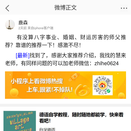
微博正文
鹿森
首页
热点
正文
2天前 来自iphone客户端
有没算八字事业、婚姻、财运厉害的师父推
荐？靠谱的推荐一下！感激不尽！
传统节日元宵节习俗
[最新]
找到了，感谢大家推荐介绍，我找的慧来
2026-06-03 08:50:41
19 10 赞
老师，有同样问题的可以加老师微信：zhihe0624
生活中像传统节日元宵节习俗都是很常见的问
题，但是小问题不注意可能会引起大麻烦，下面就
这个问题给大家做一些解读：
一、元宵节的风俗有哪些
闹花灯闹花灯是元宵节传统节日习俗，始于西