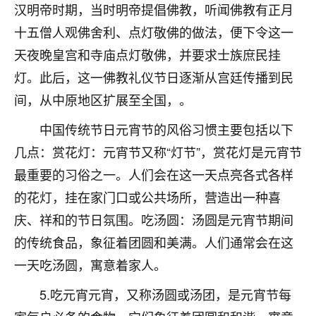
汉明帝时期，当时明帝提倡佛教，听闻佛教有正月
不由人！
十五僧人观佛舍利、点灯敬佛的做法，便下令这一
9
1天前 来自四川
天夜晚皇宫和寺庙点灯敬佛，并要求士族庶民挂
灯。此后，这一佛教礼仪节日逐渐从宫廷传播到民
金白水清
间，从中原地区扩展至全国，。
我也想找老师看看，有没有人给个联系方式的啊？
中国传统节日元宵节的风俗习惯主要包括以下
鹿森
：慧来老师微信：gjsy0624
几点：赏花灯：元宵节又称“灯节”，赏花灯是元宵节
12
1天前 来自江西
最重要的习俗之一。人们会在这一天点亮各式各样
的花灯，挂在家门口或公共场所，营造出一种喜
青春168
我也想要，我也想要！
庆、祥和的节日氛围。吃汤圆：汤圆是元宵节期间
15
2天前 来自山西
的传统食品，象征着团圆和美满。人们通常会在这
一天吃汤圆，寓意着家人。
Jessica李
老师做不做超度法事？我想给我奶奶做超度，她今年
5.吃元宵元宵，又称汤圆或汤团，是元宵节每
刚去世了。