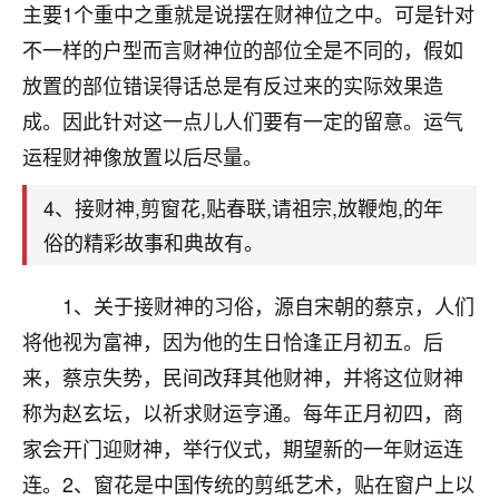
天爷会给你好好上一课的。一命二运三风水，
主要1个重中之重就是说摆在财神位之中。可是针对
哪样不服都不行！
不一样的户型而言财神位的部位全是不同的，假如
平安是福
：我也是每年找老师化太岁，看年
卦，认识老师3年了，都是缘分啊！
放置的部位错误得话总是有反过来的实际效果造
成。因此针对这一点儿人们要有一定的留意。运气
19
17分钟前 来自湖北
运程财神像放置以后尽量。
心若莲花
4、接财神,剪窗花,贴春联,请祖宗,放鞭炮,的年
我是做餐饮的，这两年，生意屡屡受挫，店开一家关
俗的精彩故事和典故有。
一家，要么生意不好，生意好的就出事。前些年攒的
家底快败光了，真是倒霉！我也想找人看看到底怎么
回事？
1、关于接财神的习俗，源自宋朝的蔡京，人们
将他视为富神，因为他的生日恰逢正月初五。后
鹿森
：你可以找老师看看，人有时不服命不行
啊！
来，蔡京失势，民间改拜其他财神，并将这位财神
太阳当空赵
：我也做餐饮的，生意不算大，但
称为赵玄坛，以祈求财运亨通。每年正月初四，商
是我从找店开始都是找慧来老师跟进的，选
家会开门迎财神，举行仪式，期望新的一年财运连
址、风水、还有开业日子，哪哪都看了，虽然
大环境不好，但是我家生意还可以，前几天又
连。2、窗花是中国传统的剪纸艺术，贴在窗户上以