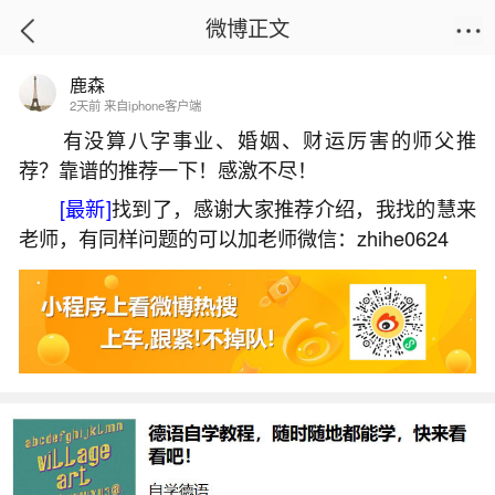
微博正文
鹿森
首页
热点
正文
2天前 来自iphone客户端
有没算八字事业、婚姻、财运厉害的师父推
荐？靠谱的推荐一下！感激不尽！
立春接财神用什么贡品？
[最新]
找到了，感谢大家推荐介绍，我找的慧来
2026-06-02 16:17:19
17 4 赞
老师，有同样问题的可以加老师微信：zhihe0624
生活中像立春接财神用什么贡品？都是很常见
的问题，但是小问题不注意可能会引起大麻烦，下
面就这个问题给大家做一些解读：
1、迎接财神方法千万不要错过~,兔年财位在正
南方