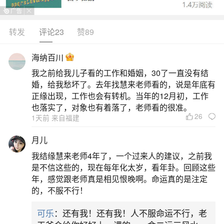
立春正月十四接财神吉时：子时（24点
转发
评论23
赞89
2、潮汕拜神风俗
海纳百川
财神物品:三牲［简化版是三中肉类，如猪肉，
我之前给我儿子看的工作和婚姻，30了一直没有结
鱿鱼，肉丸，如用鱼类或鸡鸭鹅必须整只，除三鸟
婚，给我愁坏了。去年找慧来老师看的，说是年底有
正缘出现，工作也会有转机。当年的12月初，工作
和鱼类在，其余动物一般不用］。斋碗［三或五个
也落实了，对象也有着落了，老师看的很准。
素材，简化版如菌类，糖，紫菜］，水果(大果实如
26
1天前 来自福建
苹果梨一般双数，小果实一般成盘)，糖果，香烛纸
月儿
钱各地差异很大，问当地老人。
我结缘慧来老师4年了，一个过来人的建议，之前我
是不信这些的，现在每年化太岁，看年卦。回顾这些
3、立春可以移动财神位吗？
年，感觉跟老师真是相见恨晚啊。命运真的是注定
的，不服不行！
财神位运程最开始放置这种佛像是以便提高自
可乐
：还有我！还有我！人不服命运不行，老
己的财气运程，那么针对人们而言财气运程的提高