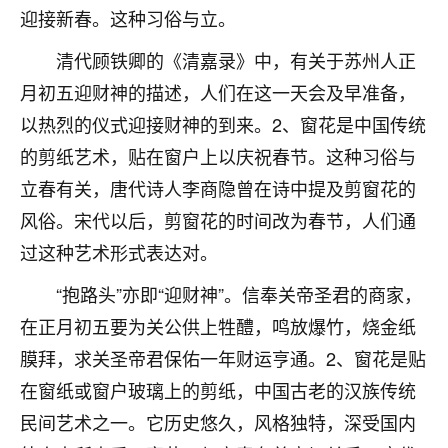
刚找老师做了补财库，希望财运更好一点！
迎接新春。这种习俗与立。
18
2小时前 来自海南
清代顾铁卿的《清嘉录》中，有关于苏州人正
月初五迎财神的描述，人们在这一天会及早准备，
梦醒时分
以热烈的仪式迎接财神的到来。2、窗花是中国传统
我女儿高二叛逆，大半年不上学，一说她就要死要活
的，把我们两口子愁的不行，朋友给我推荐的慧来老
的剪纸艺术，贴在窗户上以庆祝春节。这种习俗与
师，一开始我是病急乱投医，这半年来，法事一个个
立春有关，唐代诗人李商隐曾在诗中提及剪窗花的
做完，我女儿跟变了个人一样，不期望她能考多好的
大学，只要能安安稳稳的把书读了，身体心理都健健
风俗。宋代以后，剪窗花的时间改为春节，人们通
康康的我就很知足了！
过这种艺术形式表达对。
鹿森
：可怜天下父母心啊！
“抱路头”亦即“迎财神”。信奉关帝圣君的商家，
在正月初五要为关公供上牲醴，鸣放爆竹，烧金纸
16
3小时前 来自河北
膜拜，求关圣帝君保佑一年财运亨通。2、窗花是贴
付深
在窗纸或窗户玻璃上的剪纸，中国古老的汉族传统
我是公司人事调整，有升迁机会，但同时竞争的我们
民间艺术之一。它历史悠久，风格独特，深受国内
三个，找老师的时候是抱着侥幸心理，没想到老师看