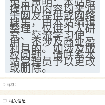
免责声明：本站所
提供的内容均来源
七零老顽童
：我母亲前年离世，刚开始我经常
于网友提供或网络
做梦梦见她，后来也是朋友介绍，找到慧来老
搜集，由本站编辑
师，安排了超度法事，做梦再也没有梦到过
了，一开始是半信半疑的，图个心安，给亡母
整理，仅供个人研
超度，现在看来，人不信也不行。
究、交流学习使
用，不涉及商业盈
11
2天前 来自云南
利目的。如涉及版
权问题，请联系本
优秀的张同学
站管理员予以更改
老师收徒吗？？我对这些很感兴趣
15
2天前 来自山西
或删除。
标签：
相关信息