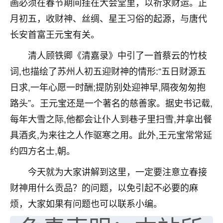
画必须在春节期间挂在大会堂里，以祈求财运。正
不由人！
月初五，收财神、丝绸、星王习俗的起源，与唐代
9
长安首富王元宝有关。
1天前 来自四川
清人顾铁卿《清嘉录》中引了一首蔡云的竹枝
金白水清
词,也描绘了苏州人初五迎财神的情形:“五日财源五
我也想找老师看看，有没有人给个联系方式的啊？
日求,一年心愿一时酬;提防别处迎神早,隔夜匆匆抱
鹿森
：慧来老师微信：gjsy0624
路头”。王元宝还是一个著名的慈善家。据史书记载,
12
1天前 来自江西
每年大雪之际,他都会让仆人到巷子里扫雪,并拿出餐
具酒炙,为来往之人作驱寒之用。此外,王元宝常常延
青春168
约四方名士,朝。
我也想要，我也想要！
15
2天前 来自山西
今天就为大家讲解到这里，一定要注意立春接
Jessica李
财神用什么贡品？的问题，以免引起不必要的麻
老师做不做超度法事？我想给我奶奶做超度，她今年
烦，大家如果有问题也可以联系小编。
刚去世了。