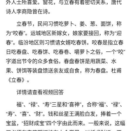
着我晋升有望，我半信半疑的按照老师建议，做了化
外人士所喜爱。窗花，与立春有着密切关系，唐代
太岁还有一个发钱粮，本来年前的人事调整，拖到年
诗人李商隐曾在诗。
后，我以为都没戏了，结果开年一上班，开会提拔升
职第一个就是我，职务无所谓，主要是底薪加了
立春节，民间习惯吃萝卜、姜、葱、面饼，称
3000，非常开心，无论如何，感恩感谢！🙏🏻
为“咬春”。运城地区新嫁女，娘家要接回，称为“迎
鹿森
：恭喜升职加薪！！，请客吗？�
春”。临汾地区则习惯请女婿吃春饼。咬春是指立春
日吃春盘、吃春饼、吃春卷、嚼萝卜之俗，一个“咬”
32
12小时前 来自北京
字道出节令的众多食俗。春盘春饼是用蔬菜、水
心心相印
果、饼饵等装盘馈送亲友或自食，称为春盘。杜甫
我身体不太好，总是病病殃殃的，去检查又没什么大
《立春》。
问题，反正就是不舒服。中医西医看遍了，找不到问
题，后来无意中看到有人推荐慧来老师，跟老师聊过
详情请查看视频回答
之后，心情豁然开朗，也听老师建议，处理了一些因
果问题。今年以来，身体比以前好多，主要是心情好
福”、“禄”、“寿”三星和“喜神”，合称“福”、“禄”、
了，老师说境随心转，现在深有体会了。
“寿”、“喜”、“财”。钱和丝星王满脸白发，捧着一个
宝盆，“招财成宝”四个字由此而来。一般来说，这幅
鹿森
：是的，其实跟老师聊过之后，最大的感
触，首先就是心态会变好，万般皆是命，半点