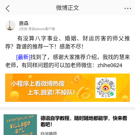
微博正文
鹿森
首页
运势
正文
2天前 来自iphone客户端
有没算八字事业、婚姻、财运厉害的师父推
荐？靠谱的推荐一下！感激不尽！
化解小人很灵的咒语
[最新]
找到了，感谢大家推荐介绍，我找的慧来
2026-06-02 15:23:59
10 6 赞
老师，有同样问题的可以加老师微信：zhihe0624