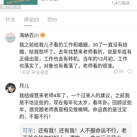
转发
评论23
赞89
生活中像化解小人很灵的咒语都是很常见的问
题，但是小问题不注意可能会引起大麻烦，下面就
海纳百川
这个问题给大家做一些解读：
我之前给我儿子看的工作和婚姻，30了一直没有结
婚，给我愁坏了。去年找慧来老师看的，说是年底有
一、道教治小人的神咒
正缘出现，工作也会有转机。当年的12月初，工作
也落实了，对象也有着落了，老师看的很准。
26
1天前 来自福建
道教治小人的神咒有《护身灭小人咒》《斩小
人咒语》，还有民俗“打小人”咒语。《护身灭小人
月儿
咒》内容为：天帝弟子，部领天兵赏善罚恶，出幽
我结缘慧来老师4年了，一个过来人的建议，之前我
入冥来护我者，玉女六丁有犯我者，自灭其形，急
是不信这些的，现在每年化太岁，看年卦。回顾这些
年，感觉跟老师真是相见恨晚啊。命运真的是注定
急如玄女律令！《斩小人咒语》内容为：天清清，
的，不服不行！
地灵灵。茅山法主显威灵。请到坛前来助法，助吾
可乐
：还有我！还有我！人不服命运不行，老
神法也通灵。要斩奸心恶人亡，不得有违吾法令。