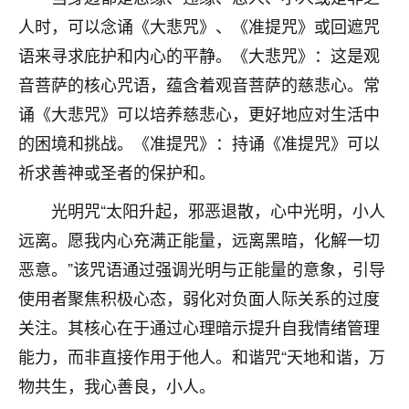
刚找老师做了补财库，希望财运更好一点！
人时，可以念诵《大悲咒》、《准提咒》或回遮咒
18
2小时前 来自海南
语来寻求庇护和内心的平静。《大悲咒》：这是观
音菩萨的核心咒语，蕴含着观音菩萨的慈悲心。常
梦醒时分
诵《大悲咒》可以培养慈悲心，更好地应对生活中
我女儿高二叛逆，大半年不上学，一说她就要死要活
的，把我们两口子愁的不行，朋友给我推荐的慧来老
的困境和挑战。《准提咒》：持诵《准提咒》可以
师，一开始我是病急乱投医，这半年来，法事一个个
祈求善神或圣者的保护和。
做完，我女儿跟变了个人一样，不期望她能考多好的
大学，只要能安安稳稳的把书读了，身体心理都健健
光明咒“太阳升起，邪恶退散，心中光明，小人
康康的我就很知足了！
远离。愿我内心充满正能量，远离黑暗，化解一切
鹿森
：可怜天下父母心啊！
恶意。”该咒语通过强调光明与正能量的意象，引导
使用者聚焦积极心态，弱化对负面人际关系的过度
16
3小时前 来自河北
关注。其核心在于通过心理暗示提升自我情绪管理
付深
能力，而非直接作用于他人。和谐咒“天地和谐，万
我是公司人事调整，有升迁机会，但同时竞争的我们
物共生，我心善良，小人。
三个，找老师的时候是抱着侥幸心理，没想到老师看