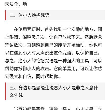
天爷会给你好好上一课的。一命二运三风水，
天法令，地
哪样不服都不行！
平安是福
：我也是每年找老师化太岁，看年
二、治小人绝招咒语
卦，认识老师3年了，都是缘分啊！
19
在使用咒语时，首先找到一个安静的地方，闭
17分钟前 来自湖北
上眼睛，深呼吸几次，让自己放松下来。然后默念
心若莲花
咒语数次，直到感到自己的能量开始涌动。你也可
我是做餐饮的，这两年，生意屡屡受挫，店开一家关
以在遇到小人时大声说出这个咒语，以保护自己。
一家，要么生意不好，生意好的就出事。前些年攒的
家底快败光了，真是倒霉！我也想找人看看到底怎么
总之，治小人的绝招咒语是一种强大的工具，可以
回事？
帮助你抵御小人的攻击。它简单易用，可以让你感
鹿森
：你可以找老师看看，人有时不服命不行
到强大和自信，同时帮助你。
啊！
三、身边都是恶缘违缘恶人小人是非之人念什
太阳当空赵
：我也做餐饮的，生意不算大，但
是我从找店开始都是找慧来老师跟进的，选
么佛咒
址、风水、还有开业日子，哪哪都看了，虽然
大环境不好，但是我家生意还可以，前几天又
当身边都是恶缘、违缘、恶人、小人或是非之