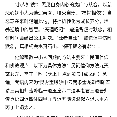
着我晋升有望，我半信半疑的按照老师建议，做了化
“小人如镜”：照见自身内心的宽广与从容，以慈
太岁还有一个发钱粮，本来年前的人事调整，拖到年
悲心视小人为迷途亲眷，嗔火自熄。“福祸相依”：当
后，我以为都没戏了，结果开年一上班，开会提拔升
职第一个就是我，职务无所谓，主要是底薪加了
恶意袭来时轻诵此句，将挫折转化为成长养分，培
3000，非常开心，无论如何，感恩感谢！🙏🏻
养逆境中的智慧。“天理昭昭”：遭遇背叛时默念，相
鹿森
：恭喜升职加薪！！，请客吗？�
信时间会给出公正判决。“浊者自浊”：被造谣中伤时
默念，真相终会水落石出。“德不孤必有邻”：。
32
12小时前 来自北京
化解宗教中小人问题的方法主要来自民间信仰
心心相印
和佛教观点，以下为具体方法：民间信仰方法九天
我身体不太好，总是病病殃殃的，去检查又没什么大
玄女咒：需在子时（晚上11点到凌晨1点之间）念
问题，反正就是不舒服。中医西医看遍了，找不到问
题，后来无意中看到有人推荐慧来老师，跟老师聊过
诵，咒语内容为“灵霄宝殿妙中云两条金龙颠倒颠奉
之后，心情豁然开朗，也听老师建议，处理了一些因
请三霄祖师速降临一退玉皇帝二退李老君三退吾师
果问题。今年以来，身体比以前好多，主要是心情好
传真语四退四体四甲兵五退五湖波浪起六退六甲六
了，老师说境随心转，现在深有体会了。
丙丁七退太乙。
鹿森
：是的，其实跟老师聊过之后，最大的感
触，首先就是心态会变好，万般皆是命，半点