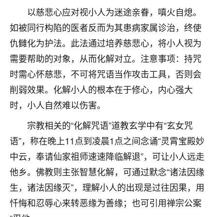
以慈悲心应对视小人为迷途亲眷，嗔火自熄。
七零老顽童
：我母亲前年离世，刚开始我经常
做梦梦见她，后来也是朋友介绍，找到慧来老
如被同行构陷的医者反而为其患病家属诊治，终使
师，安排了超度法事，做梦再也没有梦到过
仇雠化为护法。此法通过培养慈悲心，将小人视为
了，一开始是半信半疑的，图个心安，给亡母
需要帮助的对象，从而化解对立。注意事项：持咒
超度，现在看来，人不信也不行。
时需心怀慈悲，不可将咒语当作攻击工具，否则会
11
2天前 来自云南
削弱效果。化解小人的根本在于修心，内心强大
优秀的张同学
时，小人自然难以伤害。
老师收徒吗？？我对这些很感兴趣
宗教相关的“化解咒语”道教玄学中有“玄女咒
15
2天前 来自山西
语”，称在晚上11点到凌晨1点之间念诵“灵霄宝殿妙
中云，奉请仙家祖师速速降临解退”，可让小人远走
他乡。佛教则主张智慧化解，可通过默念“诸法因缘
生，诸法因缘灭”，理解小人的出现是过往因果，用
忏悔和忍辱心来转恶缘为善缘；也可引用禅宗公案