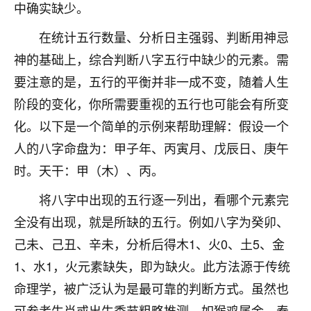
中确实缺少。
七零老顽童
：我母亲前年离世，刚开始我经常
做梦梦见她，后来也是朋友介绍，找到慧来老
在统计五行数量、分析日主强弱、判断用神忌
师，安排了超度法事，做梦再也没有梦到过
神的基础上，综合判断八字五行中缺少的元素。需
了，一开始是半信半疑的，图个心安，给亡母
要注意的是，五行的平衡并非一成不变，随着人生
超度，现在看来，人不信也不行。
阶段的变化，你所需要重视的五行也可能会有所变
11
2天前 来自云南
化。以下是一个简单的示例来帮助理解：假设一个
人的八字命盘为：甲子年、丙寅月、戊辰日、庚午
优秀的张同学
老师收徒吗？？我对这些很感兴趣
时。天干：甲（木）、丙。
15
2天前 来自山西
将八字中出现的五行逐一列出，看哪个元素完
全没有出现，就是所缺的五行。例如八字为癸卯、
己未、己丑、辛未，分析后得木1、火0、土5、金
1、水1，火元素缺失，即为缺火。此方法源于传统
命理学，被广泛认为是最可靠的判断方式。虽然也
可参考生肖或出生季节粗略推测，如猴鸡属金、春