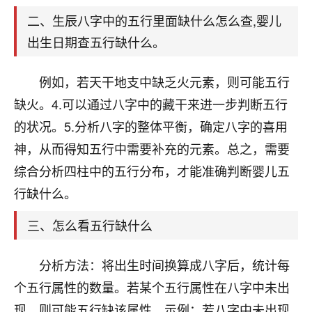
天爷会给你好好上一课的。一命二运三风水，
哪样不服都不行！
二、生辰八字中的五行里面缺什么怎么查,婴儿
平安是福
：我也是每年找老师化太岁，看年
出生日期查五行缺什么。
卦，认识老师3年了，都是缘分啊！
例如，若天干地支中缺乏火元素，则可能五行
19
17分钟前 来自湖北
缺火。4.可以通过八字中的藏干来进一步判断五行
心若莲花
的状况。5.分析八字的整体平衡，确定八字的喜用
我是做餐饮的，这两年，生意屡屡受挫，店开一家关
神，从而得知五行中需要补充的元素。总之，需要
一家，要么生意不好，生意好的就出事。前些年攒的
家底快败光了，真是倒霉！我也想找人看看到底怎么
综合分析四柱中的五行分布，才能准确判断婴儿五
回事？
行缺什么。
鹿森
：你可以找老师看看，人有时不服命不行
三、怎么看五行缺什么
啊！
太阳当空赵
：我也做餐饮的，生意不算大，但
分析方法：将出生时间换算成八字后，统计每
是我从找店开始都是找慧来老师跟进的，选
址、风水、还有开业日子，哪哪都看了，虽然
个五行属性的数量。若某个五行属性在八字中未出
大环境不好，但是我家生意还可以，前几天又
现，则可能五行缺该属性。示例：若八字中未出现