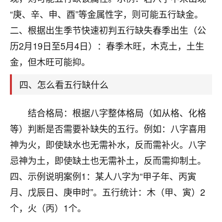
刚找老师做了补财库，希望财运更好一点！
“庚、辛、申、酉”等金属性字，则可能五行缺金。
18
2小时前 来自海南
二、根据出生季节快速初判五行缺失春季出生（公
历2月19日至5月4日）：春季木旺，木克土，土生
梦醒时分
金，但木旺可能抑。
我女儿高二叛逆，大半年不上学，一说她就要死要活
的，把我们两口子愁的不行，朋友给我推荐的慧来老
四、怎么看五行缺什么
师，一开始我是病急乱投医，这半年来，法事一个个
做完，我女儿跟变了个人一样，不期望她能考多好的
大学，只要能安安稳稳的把书读了，身体心理都健健
结合格局：根据八字整体格局（如从格、化格
康康的我就很知足了！
等）判断是否需要补缺失的五行。例如：八字喜用
鹿森
：可怜天下父母心啊！
神为火，即使缺水也无需补水，反而需补火。八字
忌神为土，即使缺土也无需补土，反而需抑制土。
16
3小时前 来自河北
四、示例说明案例1：某人八字为“甲子年、丙寅
付深
月、戊辰日、庚申时”。五行统计：木（甲、寅）2
我是公司人事调整，有升迁机会，但同时竞争的我们
个，火（丙）1个。
三个，找老师的时候是抱着侥幸心理，没想到老师看