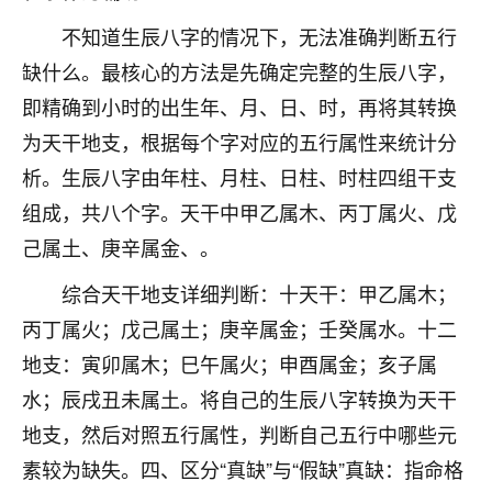
不由人！
不知道生辰八字的情况下，无法准确判断五行
缺什么。最核心的方法是先确定完整的生辰八字，
9
1天前 来自四川
即精确到小时的出生年、月、日、时，再将其转换
金白水清
为天干地支，根据每个字对应的五行属性来统计分
我也想找老师看看，有没有人给个联系方式的啊？
析。生辰八字由年柱、月柱、日柱、时柱四组干支
鹿森
：慧来老师微信：gjsy0624
组成，共八个字。天干中甲乙属木、丙丁属火、戊
己属土、庚辛属金、。
12
1天前 来自江西
综合天干地支详细判断：十天干：甲乙属木；
青春168
丙丁属火；戊己属土；庚辛属金；壬癸属水。十二
我也想要，我也想要！
15
地支：寅卯属木；巳午属火；申酉属金；亥子属
2天前 来自山西
水；辰戌丑未属土。将自己的生辰八字转换为天干
Jessica李
地支，然后对照五行属性，判断自己五行中哪些元
老师做不做超度法事？我想给我奶奶做超度，她今年
素较为缺失。四、区分“真缺”与“假缺”真缺：指命格
刚去世了。