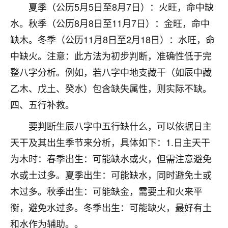
着我晋升有望，我半信半疑的按照老师建议，做了化
夏季（公历5月5日至8月7日）：火旺，命中缺
太岁还有一个发钱粮，本来年前的人事调整，拖到年
水。秋季（公历8月8日至11月7日）：金旺，命中
后，我以为都没戏了，结果开年一上班，开会提拔升
职第一个就是我，职务无所谓，主要是底薪加了
缺木。冬季（公历11月8日至2月18日）：水旺，命
3000，非常开心，无论如何，感恩感谢！🙏🏻
中缺火。注意：此方法为初步判断，准确性低于完
整八字分析。例如，若八字中地支藏干（如辰中藏
鹿森
：恭喜升职加薪！！，请客吗？�
乙木、戊土、癸水）包含缺失属性，则实际不缺。
32
12小时前 来自北京
四、五行补救。
心心相印
要判断生辰八字中五行缺什么，可以依据日主
我身体不太好，总是病病殃殃的，去检查又没什么大
天干及其出生季节来分析，具体如下：1.日主天干
问题，反正就是不舒服。中医西医看遍了，找不到问
题，后来无意中看到有人推荐慧来老师，跟老师聊过
为木时：春季出生：可能缺水或火，但需注意避免
之后，心情豁然开朗，也听老师建议，处理了一些因
水或土过多。夏季出生：可能缺水，同时避免土或
果问题。今年以来，身体比以前好多，主要是心情好
木过多。秋季出生：可能缺金，需要土和火来平
了，老师说境随心转，现在深有体会了。
衡，避免水过多。冬季出生：可能缺火，最好有土
鹿森
：是的，其实跟老师聊过之后，最大的感
和水作为辅助。。
触，首先就是心态会变好，万般皆是命，半点