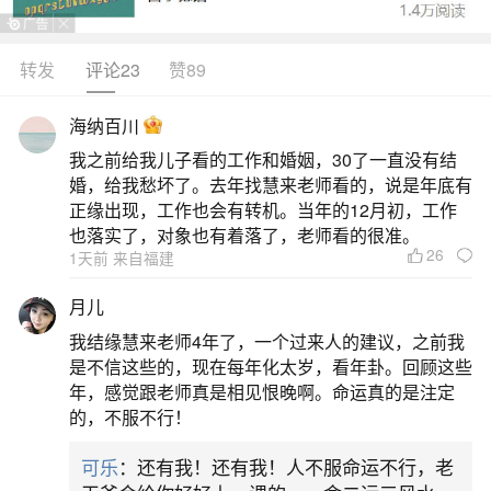
转发
评论23
赞89
生活中像如何判断八字五行缺什么？都是很常
见的问题，但是小问题不注意可能会引起大麻烦，
海纳百川
下面就这个问题给大家做一些解读：
我之前给我儿子看的工作和婚姻，30了一直没有结
婚，给我愁坏了。去年找慧来老师看的，说是年底有
一、怎么看自己五行缺什么
正缘出现，工作也会有转机。当年的12月初，工作
也落实了，对象也有着落了，老师看的很准。
26
1天前 来自福建
可以根据自己的出生日期来判断。1、生于春天
（公历2月19日至5月4日）的人，命中缺金。2、生
月儿
于夏天（公历5月5日至8月7日）的人，命中缺水。
我结缘慧来老师4年了，一个过来人的建议，之前我
3、生于秋天（公历8月8日至11月7日）的人，命中
是不信这些的，现在每年化太岁，看年卦。回顾这些
年，感觉跟老师真是相见恨晚啊。命运真的是注定
缺木。4、生于冬天（公历11月8日至2月18日）的
的，不服不行！
人，命中缺火。一个人的八字是由年干支、月干
可乐
：还有我！还有我！人不服命运不行，老
支、日干支、时干支构成的。也就是说由四个