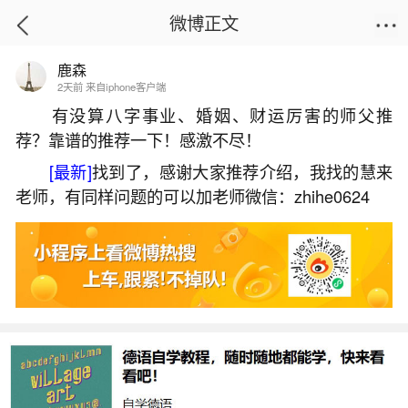
微博正文
鹿森
首页
热点
正文
2天前 来自iphone客户端
有没算八字事业、婚姻、财运厉害的师父推
荐？靠谱的推荐一下！感激不尽！
梦见红马什么意思啊？
[最新]
找到了，感谢大家推荐介绍，我找的慧来
2026-06-01 21:56:56
18 6 赞
老师，有同样问题的可以加老师微信：zhihe0624
生活中像梦见红马什么意思啊？都是很常见的
问题，但是小问题不注意可能会引起大麻烦，下面
就这个问题给大家做一些解读：
1、周公解梦之梦见红马
梦见红马，通常被认为是一种吉祥的梦境。红