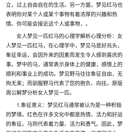
立，过上自由自在的生活。另一方面，梦见红马也
不由人！
表明你对某个人或某个事物有着浓厚的兴趣和热
9
1天前 来自四川
情。你可能会接近这个人或事物，。
金白水清
女人梦见一匹红马的心理学解析心理分析：女
我也想找老师看看，有没有人给个联系方式的啊？
人梦见一匹红马，在心理学中，梦见马是好兆头，
象征幸运，会因外来的因素而发生令人感到喜庆的
鹿森
：慧来老师微信：gjsy0624
事。梦中的马，通常表示身体上的健康，感情上的
12
1天前 来自江西
顺利和事业上的成功。梦见野马往往象征自由，无
青春168
拘无束；而驯服野马代表了您的抱负、向往。原版
我也想要，我也想要！
周公解梦分析女人梦见一匹。
15
2天前 来自山西
1.象征意义：梦见红马通常被认为是一种积极
Jessica李
的梦境。红色在许多文化中都是热情、活力和好运
老师做不做超度法事？我想给我奶奶做超度，她今年
的象征。马则代表着力量、活力和勇气。因此，梦
刚去世了。