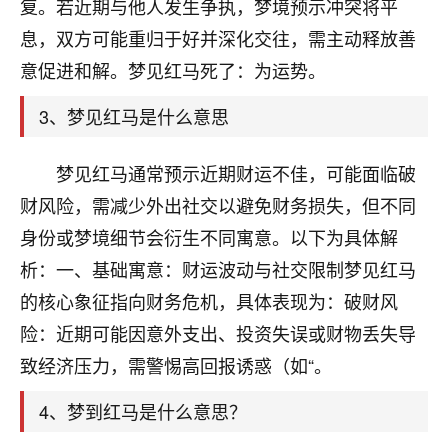
天爷会给你好好上一课的。一命二运三风水，
复。若近期与他人发生争执，梦境预示冲突将平
哪样不服都不行！
息，双方可能重归于好并深化交往，需主动释放善
平安是福
：我也是每年找老师化太岁，看年
意促进和解。梦见红马死了：为运势。
卦，认识老师3年了，都是缘分啊！
3、梦见红马是什么意思
19
17分钟前 来自湖北
心若莲花
梦见红马通常预示近期财运不佳，可能面临破
我是做餐饮的，这两年，生意屡屡受挫，店开一家关
财风险，需减少外出社交以避免财务损失，但不同
一家，要么生意不好，生意好的就出事。前些年攒的
身份或梦境细节会衍生不同寓意。以下为具体解
家底快败光了，真是倒霉！我也想找人看看到底怎么
回事？
析：一、基础寓意：财运波动与社交限制梦见红马
的核心象征指向财务危机，具体表现为：破财风
鹿森
：你可以找老师看看，人有时不服命不行
险：近期可能因意外支出、投资失误或财物丢失导
啊！
太阳当空赵
：我也做餐饮的，生意不算大，但
致经济压力，需警惕高回报诱惑（如“。
是我从找店开始都是找慧来老师跟进的，选
址、风水、还有开业日子，哪哪都看了，虽然
4、梦到红马是什么意思？
大环境不好，但是我家生意还可以，前几天又