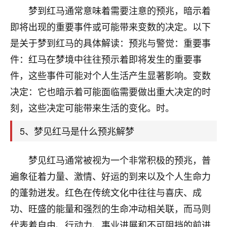
刚找老师做了补财库，希望财运更好一点！
梦到红马通常意味着需要注意的预兆，暗示着
18
即将出现的重要事件或可能带来变数的决定。以下
2小时前 来自海南
是关于梦到红马的具体解读：预兆与警觉：重要事
梦醒时分
件：红马在梦境中往往预示着即将发生的重要事
我女儿高二叛逆，大半年不上学，一说她就要死要活
件，这些事件可能对个人生活产生显著影响。变数
的，把我们两口子愁的不行，朋友给我推荐的慧来老
师，一开始我是病急乱投医，这半年来，法事一个个
决定：它也暗示着可能面临需要做出重大决定的时
做完，我女儿跟变了个人一样，不期望她能考多好的
刻，这些决定可能带来生活的变化。时。
大学，只要能安安稳稳的把书读了，身体心理都健健
康康的我就很知足了！
5、梦见红马是什么预兆解梦
鹿森
：可怜天下父母心啊！
梦见红马通常被视为一个非常积极的预兆，普
16
3小时前 来自河北
遍象征着力量、激情、好运的到来以及个人生命力
付深
的蓬勃迸发。红色在传统文化中往往与喜庆、成
我是公司人事调整，有升迁机会，但同时竞争的我们
功、旺盛的能量和强烈的生命冲动相关联，而马则
三个，找老师的时候是抱着侥幸心理，没想到老师看
代表着自由、行动力、事业进展和不可阻挡的前进