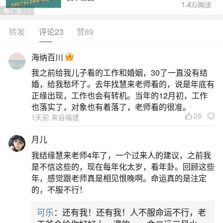
马在梦中出现，象征着活力与成功。以下是关于梦
见红马的详细解析，希望能为你提供帮助。1.梦见
转发
评论23
赞89
红马，注重团队和谐，不要太坚持己见。情侣们不
海纳百川
妨到相识时曾去过的地点去来个旧地重游。到熟识
我之前给我儿子看的工作和婚姻，30了一直没有结
的店家买东西，或许老板会给你特别的折扣。与曾
婚，给我愁坏了。去年找慧来老师看的，说是年底有
因一时误会闹僵的朋友联络一下，关系再度回复热
正缘出现，工作也会有转机。当年的12月初，工作
也落实了，对象也有着落了，老师看的很准。
络。2.做生意
26
1天前 来自福建
2、梦见红马是什么意思
月儿
我结缘慧来老师4年了，一个过来人的建议，之前我
梦见大红马：与基础象征一致，但更强调高风
是不信这些的，现在每年化太岁，看年卦。回顾这些
险诱惑的警惕性。需拒绝短期厚利投资或投机行
年，感觉跟老师真是相见恨晚啊。命运真的是注定
的，不服不行！
为，避免因贪念导致重大财务损失，建议保持理性
决策。梦见骑着红马奔跑：象征矛盾化解与关系修
可乐
：还有我！还有我！人不服命运不行，老