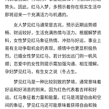
着我晋升有望，我半信半疑的按照老师建议，做了化
势头。因此，红马入梦，多预示着你在现实生活中
太岁还有一个发钱粮，本来年前的人事调整，拖到年
后，我以为都没戏了，结果开年一上班，开会提拔升
即将迎来一个充满活力与机遇的。
职第一个就是我，职务无所谓，主要是底薪加了
3000，非常开心，无论如何，感恩感谢！🙏🏻
女人梦见红马通常是吉兆，预示近期运势顺
畅、财运较好，生活充满热情与活力。根据解梦资
鹿森
：恭喜升职加薪！！，请客吗？�
料，女性梦见红马象征热情、冲劲与好运，事业上
32
12小时前 来自北京
易有主动争取机会的表现，感情中也更显积极热
烈。已婚女性梦见红马，若计划出远门则一帆风
心心相印
顺；恋爱中的女性则提示需加强沟通、相互理解。
我身体不太好，总是病病殃殃的，去检查又没什么大
问题，反正就是不舒服。中医西医看遍了，找不到问
孕妇梦见红马，有生女之说（冬占生。
题，后来无意中看到有人推荐慧来老师，跟老师聊过
之后，心情豁然开朗，也听老师建议，处理了一些因
梦见红马是一种比较别致的梦境，通常意味着
果问题。今年以来，身体比以前好多，主要是心情好
好运和好消息的到来。因为红色代表着吉祥和好
了，老师说境随心转，现在深有体会了。
运。红马象征着力量和能量。红马是渴望自由和空
鹿森
：是的，其实跟老师聊过之后，最大的感
间的象征，梦见红马还可能意味着获得自由和独
触，首先就是心态会变好，万般皆是命，半点