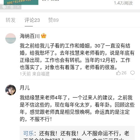
转发
评论23
赞89
生活中像犯太岁了怎么办有什么忌讳吗？都是
很常见的问题，但是小问题不注意可能会引起大麻
海纳百川
烦，下面就这个问题给大家做一些解读：
我之前给我儿子看的工作和婚姻，30了一直没有结
婚，给我愁坏了。去年找慧来老师看的，说是年底有
1、犯太岁最忌讳什么白事少去产房不去
正缘出现，工作也会有转机。当年的12月初，工作
也落实了，对象也有着落了，老师看的很准。
26
1天前 来自福建
首先，应该避免参加白事。犯太岁的人在这一
年中运气多变，情绪和心情往往紧张而不稳定。白
月儿
事通常会引发人们的悲伤和忧虑，对于犯太岁的人
我结缘慧来老师4年了，一个过来人的建议，之前我
来说，参加这样的活动可能会增加心理负担，加剧
是不信这些的，现在每年化太岁，看年卦。回顾这些
年，感觉跟老师真是相见恨晚啊。命运真的是注定
情绪紧张，从而强化不利的运势。因此，尽量避免
的，不服不行！
参加白事为宜。其次，应减少前往偏僻的地方。从
可乐
：还有我！还有我！人不服命运不行，老
阴阳五行理论来看，运气不佳、阳气不足或阴气过