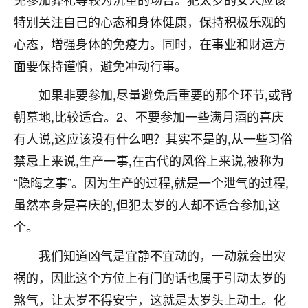
不由人！
特别关注自己的心态和身体健康，保持积极乐观的
心态，增强身体的免疫力。同时，在事业和财运方
9
1天前 来自四川
面要保持谨慎，避免冲动行事。
金白水清
如果非要参加,尽量避免后重要的那个环节,或背
我也想找老师看看，有没有人给个联系方式的啊？
朝墓地,比较适合。2、不要参加一些满月酒的喜庆
鹿森
：慧来老师微信：gjsy0624
有人说,这应该没有什么吧？其实不是的,从一些习俗
12
禁忌上来说,生产一事,在古代的风俗上来说,被称为
1天前 来自江西
“隐晦之事”。因为生产的过程,就是一个泄气的过程,
青春168
虽然本身是喜庆的,但犯太岁的人却不适合参加,这
我也想要，我也想要！
个。
15
2天前 来自山西
我们知道凶气是宜静不宜动的，一动就会出灾
Jessica李
祸的，因此这个方位上有门的话也属于引动太岁的
老师做不做超度法事？我想给我奶奶做超度，她今年
刚去世了。
煞气，让太岁不得安宁，这就是太岁头上动土。化