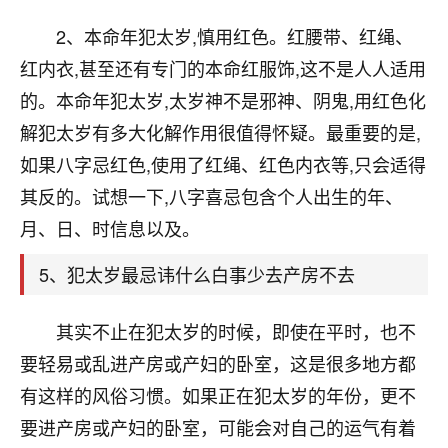
刚找老师做了补财库，希望财运更好一点！
2、本命年犯太岁,慎用红色。红腰带、红绳、
18
2小时前 来自海南
红内衣,甚至还有专门的本命红服饰,这不是人人适用
梦醒时分
的。本命年犯太岁,太岁神不是邪神、阴鬼,用红色化
我女儿高二叛逆，大半年不上学，一说她就要死要活
解犯太岁有多大化解作用很值得怀疑。最重要的是,
的，把我们两口子愁的不行，朋友给我推荐的慧来老
如果八字忌红色,使用了红绳、红色内衣等,只会适得
师，一开始我是病急乱投医，这半年来，法事一个个
做完，我女儿跟变了个人一样，不期望她能考多好的
其反的。试想一下,八字喜忌包含个人出生的年、
大学，只要能安安稳稳的把书读了，身体心理都健健
月、日、时信息以及。
康康的我就很知足了！
5、犯太岁最忌讳什么白事少去产房不去
鹿森
：可怜天下父母心啊！
16
其实不止在犯太岁的时候，即使在平时，也不
3小时前 来自河北
要轻易或乱进产房或产妇的卧室，这是很多地方都
付深
有这样的风俗习惯。如果正在犯太岁的年份，更不
我是公司人事调整，有升迁机会，但同时竞争的我们
要进产房或产妇的卧室，可能会对自己的运气有着
三个，找老师的时候是抱着侥幸心理，没想到老师看