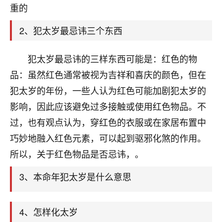
天爷会给你好好上一课的。一命二运三风水，
重的
哪样不服都不行！
平安是福
：我也是每年找老师化太岁，看年
2、犯太岁最忌讳三个东西
卦，认识老师3年了，都是缘分啊！
19
犯太岁最忌讳的三样东西可能是：红色的物
17分钟前 来自湖北
品：虽然红色通常被视为吉祥和喜庆的颜色，但在
心若莲花
犯太岁的年份，一些人认为红色可能加剧犯太岁的
我是做餐饮的，这两年，生意屡屡受挫，店开一家关
影响，因此应该避免过多接触或使用红色物品。不
一家，要么生意不好，生意好的就出事。前些年攒的
家底快败光了，真是倒霉！我也想找人看看到底怎么
过，也有观点认为，穿红色的衣服或在家居布置中
回事？
巧妙地融入红色元素，可以起到驱邪化煞的作用。
鹿森
：你可以找老师看看，人有时不服命不行
所以，关于红色物品是否忌讳，。
啊！
3、本命年犯太岁是什么意思
太阳当空赵
：我也做餐饮的，生意不算大，但
是我从找店开始都是找慧来老师跟进的，选
址、风水、还有开业日子，哪哪都看了，虽然
4、怎样化太岁
大环境不好，但是我家生意还可以，前几天又