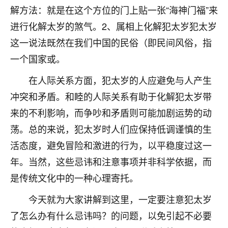
解方法：就是在这个方位的门上贴一张“海神门福”来
七零老顽童
：我母亲前年离世，刚开始我经常
进行化解太岁的煞气。2、属相上化解犯太岁犯太岁
做梦梦见她，后来也是朋友介绍，找到慧来老
师，安排了超度法事，做梦再也没有梦到过
这一说法既然在我们中国的民俗（即民间风俗，指
了，一开始是半信半疑的，图个心安，给亡母
一个国家或。
超度，现在看来，人不信也不行。
在人际关系方面，犯太岁的人应避免与人产生
11
2天前 来自云南
冲突和矛盾。和睦的人际关系有助于化解犯太岁带
优秀的张同学
来的不利影响，而争吵和矛盾则可能加剧运势的动
老师收徒吗？？我对这些很感兴趣
荡。总的来说，犯太岁时人们应保持低调谨慎的生
15
2天前 来自山西
活态度，避免冒险和激进的行为，以平稳度过这一
年。当然，这些忌讳和注意事项并非科学依据，而
是传统文化中的一种心理寄托。
今天就为大家讲解到这里，一定要注意犯太岁
了怎么办有什么忌讳吗？的问题，以免引起不必要