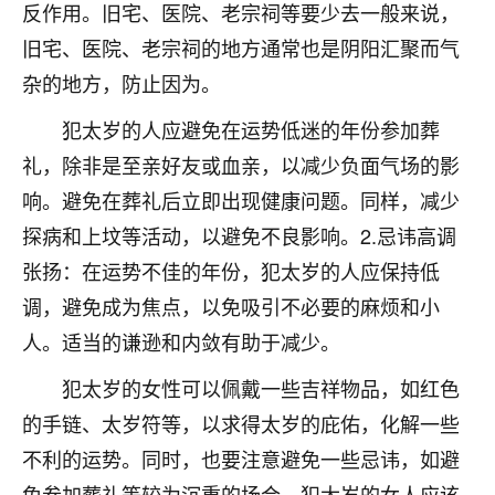
着我晋升有望，我半信半疑的按照老师建议，做了化
反作用。旧宅、医院、老宗祠等要少去一般来说，
太岁还有一个发钱粮，本来年前的人事调整，拖到年
旧宅、医院、老宗祠的地方通常也是阴阳汇聚而气
后，我以为都没戏了，结果开年一上班，开会提拔升
职第一个就是我，职务无所谓，主要是底薪加了
杂的地方，防止因为。
3000，非常开心，无论如何，感恩感谢！🙏🏻
犯太岁的人应避免在运势低迷的年份参加葬
鹿森
：恭喜升职加薪！！，请客吗？�
礼，除非是至亲好友或血亲，以减少负面气场的影
响。避免在葬礼后立即出现健康问题。同样，减少
32
12小时前 来自北京
探病和上坟等活动，以避免不良影响。2.忌讳高调
心心相印
张扬：在运势不佳的年份，犯太岁的人应保持低
我身体不太好，总是病病殃殃的，去检查又没什么大
调，避免成为焦点，以免吸引不必要的麻烦和小
问题，反正就是不舒服。中医西医看遍了，找不到问
人。适当的谦逊和内敛有助于减少。
题，后来无意中看到有人推荐慧来老师，跟老师聊过
之后，心情豁然开朗，也听老师建议，处理了一些因
犯太岁的女性可以佩戴一些吉祥物品，如红色
果问题。今年以来，身体比以前好多，主要是心情好
了，老师说境随心转，现在深有体会了。
的手链、太岁符等，以求得太岁的庇佑，化解一些
不利的运势。同时，也要注意避免一些忌讳，如避
鹿森
：是的，其实跟老师聊过之后，最大的感
免参加葬礼等较为沉重的场合。犯太岁的女人应该
触，首先就是心态会变好，万般皆是命，半点