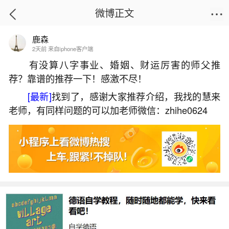
微博正文
鹿森
首页
运势
正文
2天前 来自iphone客户端
有没算八字事业、婚姻、财运厉害的师父推
荐？靠谱的推荐一下！感激不尽！
64年属龙女在2026年运程
[最新]
找到了，感谢大家推荐介绍，我找的慧来
2026-06-01 17:18:17
24 3 赞
老师，有同样问题的可以加老师微信：zhihe0624
生活中像64年属龙女在2026年运程都是很常见
的问题，但是小问题不注意可能会引起大麻烦，下
面就这个问题给大家做一些解读：
一、64年属龙女在2026年运势咋样
1964年属龙女2026年整体运势稳中有升，健康