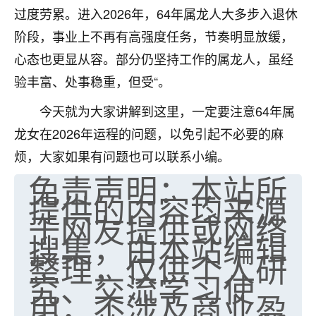
过度劳累。进入2026年，64年属龙人大多步入退休
七零老顽童
：我母亲前年离世，刚开始我经常
阶段，事业上不再有高强度任务，节奏明显放缓，
做梦梦见她，后来也是朋友介绍，找到慧来老
师，安排了超度法事，做梦再也没有梦到过
心态也更显从容。部分仍坚持工作的属龙人，虽经
了，一开始是半信半疑的，图个心安，给亡母
验丰富、处事稳重，但受“。
超度，现在看来，人不信也不行。
今天就为大家讲解到这里，一定要注意64年属
11
2天前 来自云南
龙女在2026年运程的问题，以免引起不必要的麻
优秀的张同学
烦，大家如果有问题也可以联系小编。
老师收徒吗？？我对这些很感兴趣
免责声明：本站所
15
2天前 来自山西
提供的内容均来源
于网友提供或网络
搜集，由本站编辑
整理，仅供个人研
究、交流学习使
用，不涉及商业盈