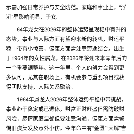
刚找老师做了补财库，希望财运更好一点！
示需加强日常养护与安全防范。家庭和事业上，“浮
18
2小时前 来自海南
沉”星影响明显，子女。
梦醒时分
64年龙女在2026年的整体运势呈现稳中有升的
我女儿高二叛逆，大半年不上学，一说她就要死要活
态势，事业与人际方面有望迎来新的转机，财运平
的，把我们两口子愁的不行，朋友给我推荐的慧来老
稳中带有小惊喜，健康方面需注意劳逸结合。出生
师，一开始我是病急乱投医，这半年来，法事一个个
于1964年的女性属龙，在2026年将迎来本命年后的
做完，我女儿跟变了个人一样，不期望她能考多好的
大学，只要能安安稳稳的把书读了，身体心理都健健
一个重要调整年。这一年里，个人的努力会得到更
康康的我就很知足了！
多认可，尤其在职场上，有机会参与重要项目或获
鹿森
：可怜天下父母心啊！
得团队支持，人际关系融洽。
16
1964年属龙人2026年整体运势平稳中带挑战，
3小时前 来自河北
事业趋于稳定或已退休，财富正财旺盛但需防破财
付深
风险，感情家庭温馨但要注意沟通，健康方面需警
我是公司人事调整，有升迁机会，但同时竞争的我们
惕旧疾复发及意外小伤。今年命中有“金匮”“天解”吉
三个，找老师的时候是抱着侥幸心理，没想到老师看