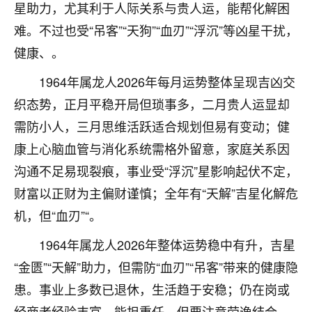
着我晋升有望，我半信半疑的按照老师建议，做了化
星助力，尤其利于人际关系与贵人运，能帮化解困
太岁还有一个发钱粮，本来年前的人事调整，拖到年
难。不过也受“吊客”“天狗”“血刃”“浮沉”等凶星干扰，
后，我以为都没戏了，结果开年一上班，开会提拔升
职第一个就是我，职务无所谓，主要是底薪加了
健康、。
3000，非常开心，无论如何，感恩感谢！🙏🏻
1964年属龙人2026年每月运势整体呈现吉凶交
鹿森
：恭喜升职加薪！！，请客吗？�
织态势，正月平稳开局但琐事多，二月贵人运显却
需防小人，三月思维活跃适合规划但易有变动；健
32
12小时前 来自北京
康上心脑血管与消化系统需格外留意，家庭关系因
心心相印
沟通不足易现裂痕，事业受“浮沉”星影响起伏不定，
我身体不太好，总是病病殃殃的，去检查又没什么大
财富以正财为主偏财谨慎；全年有“天解”吉星化解危
问题，反正就是不舒服。中医西医看遍了，找不到问
机，但“血刃”“。
题，后来无意中看到有人推荐慧来老师，跟老师聊过
之后，心情豁然开朗，也听老师建议，处理了一些因
1964年属龙人2026年整体运势稳中有升，吉星
果问题。今年以来，身体比以前好多，主要是心情好
了，老师说境随心转，现在深有体会了。
“金匮”“天解”助力，但需防“血刃”“吊客”带来的健康隐
患。事业上多数已退休，生活趋于安稳；仍在岗或
鹿森
：是的，其实跟老师聊过之后，最大的感
经商者经验丰富，能担重任，但要注意劳逸结合，
触，首先就是心态会变好，万般皆是命，半点