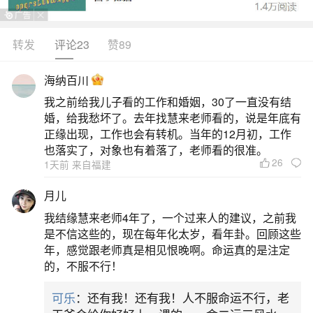
需格外留心。火旺之年对甲辰龙女影响明显，木气
被耗易致肝胆、脾胃不适，加上“血刃”“吊客”等凶星
转发
评论23
赞89
干扰，要防旧疾复发与意外小伤。日常宜多近水处
海纳百川
走动，调和燥气，稳定情绪。事业上趋于平稳，退
我之前给我儿子看的工作和婚姻，30了一直没有结
休者安享清福，从商或自由职业者口碑积累正当
婚，给我愁坏了。去年找慧来老师看的，说是年底有
时，贵人多在年长者或北方伙伴中显现，但夏季压
正缘出现，工作也会有转机。当年的12月初，工作
也落实了，对象也有着落了，老师看的很准。
力大，需
26
1天前 来自福建
二、2026年64年属龙女的每月运势
月儿
我结缘慧来老师4年了，一个过来人的建议，之前我
1964年属龙女性在2026年整体运势平稳，但吉
是不信这些的，现在每年化太岁，看年卦。回顾这些
星力量薄弱，凶星如“浮沉”“月煞”“血刃”等带来一定
年，感觉跟老师真是相见恨晚啊。命运真的是注定
的，不服不行！
压力，需注意健康、情绪与人际关系。正月（2月17
日
可乐
：还有我！还有我！人不服命运不行，老