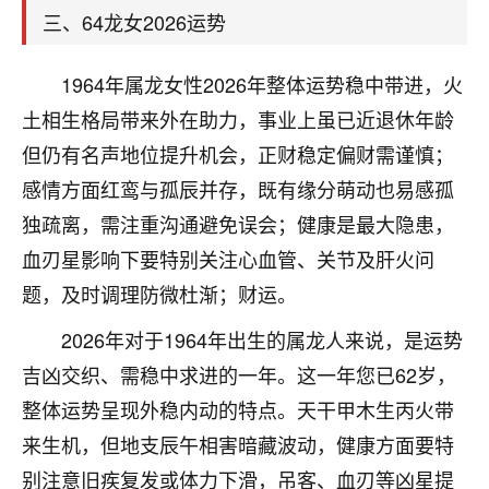
天爷会给你好好上一课的。一命二运三风水，
三、64龙女2026运势
哪样不服都不行！
平安是福
：我也是每年找老师化太岁，看年
卦，认识老师3年了，都是缘分啊！
1964年属龙女性2026年整体运势稳中带进，火
土相生格局带来外在助力，事业上虽已近退休年龄
19
17分钟前 来自湖北
但仍有名声地位提升机会，正财稳定偏财需谨慎；
心若莲花
感情方面红鸾与孤辰并存，既有缘分萌动也易感孤
我是做餐饮的，这两年，生意屡屡受挫，店开一家关
独疏离，需注重沟通避免误会；健康是最大隐患，
一家，要么生意不好，生意好的就出事。前些年攒的
血刃星影响下要特别关注心血管、关节及肝火问
家底快败光了，真是倒霉！我也想找人看看到底怎么
回事？
题，及时调理防微杜渐；财运。
鹿森
：你可以找老师看看，人有时不服命不行
2026年对于1964年出生的属龙人来说，是运势
啊！
吉凶交织、需稳中求进的一年。这一年您已62岁，
太阳当空赵
：我也做餐饮的，生意不算大，但
整体运势呈现外稳内动的特点。天干甲木生丙火带
是我从找店开始都是找慧来老师跟进的，选
址、风水、还有开业日子，哪哪都看了，虽然
来生机，但地支辰午相害暗藏波动，健康方面要特
大环境不好，但是我家生意还可以，前几天又
别注意旧疾复发或体力下滑，吊客、血刃等凶星提