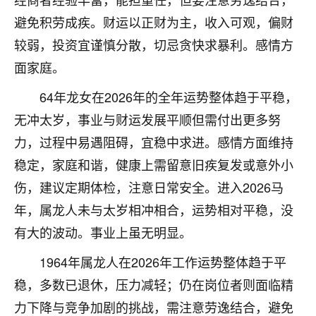
不由人！
避免积劳成疾。财运以正财为主，收入可观，偏财
较弱，投资宜谨慎分散，切忌贪快求暴利。感情方
9
1天前 来自四川
面家庭。
金白水清
64年龙女在2026年的全年运势整体趋于平稳，
我也想找老师看看，有没有人给个联系方式的啊？
无冲太岁，事业与财运发展平顺但需付出更多努
鹿森
：慧来老师微信：gjsy0624
力，过程中易遇阻碍，宜稳中求进。感情方面维持
12
稳定，家庭和谐，健康上需留意旧疾复发或意外小
1天前 来自江西
伤，建议定期体检，注意日常安全。进入2026马
青春168
年，属龙人未与太岁相冲相合，运势相对平稳，没
我也想要，我也想要！
有大的波动。事业上虽无明显。
15
2天前 来自山西
1964年属龙人在2026年工作运势整体趋于平
Jessica李
稳，多数已退休，压力减轻；仍在岗位者则面临精
老师做不做超度法事？我想给我奶奶做超度，她今年
刚去世了。
力下降与竞争加剧的挑战，需注意劳逸结合，避免