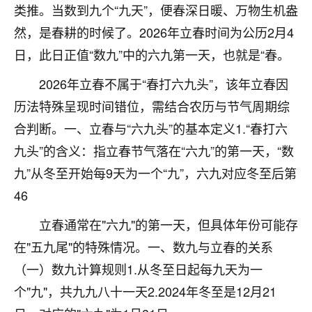
着我晋升有望，我半信半疑的按照老师建议，做了化
类推。当数到九个“九天”，便春深日暖、万物生机盎
太岁还有一个发钱粮，本来年前的人事调整，拖到年
然，是春耕的时候了。2026年立春时间为公历2月4
后，我以为都没戏了，结果开年一上班，开会提拔升
职第一个就是我，职务无所谓，主要是底薪加了
日，此日正值“数九”中的六九第一天，也就是“春。
3000，非常开心，无论如何，感恩感谢！🙏🏻
2026年立春不属于“春打六九头”，该年立春因
鹿森
：恭喜升职加薪！！，请客吗？�
历法特殊呈现时间错位，需结合农历与节气周期综
合判断。一、立春与“六九头”的基本定义1.“春打六
32
12小时前 来自北京
九头”的含义：指立春节气落在“六九”的第一天，“数
心心相印
九”从冬至开始每9天为一个“九”，六九对应冬至后第
我身体不太好，总是病病殃殃的，去检查又没什么大
46
问题，反正就是不舒服。中医西医看遍了，找不到问
题，后来无意中看到有人推荐慧来老师，跟老师聊过
立春通常在"六九"的第一天，但具体年份可能存
之后，心情豁然开朗，也听老师建议，处理了一些因
在"五九尾"的特殊情况。一、数九与立春的关系
果问题。今年以来，身体比以前好多，主要是心情好
了，老师说境随心转，现在深有体会了。
（一）数九计算规则1.从冬至日起每九天为一
个"九"，共九九八十一天2.2024年冬至是12月21
鹿森
：是的，其实跟老师聊过之后，最大的感
触，首先就是心态会变好，万般皆是命，半点