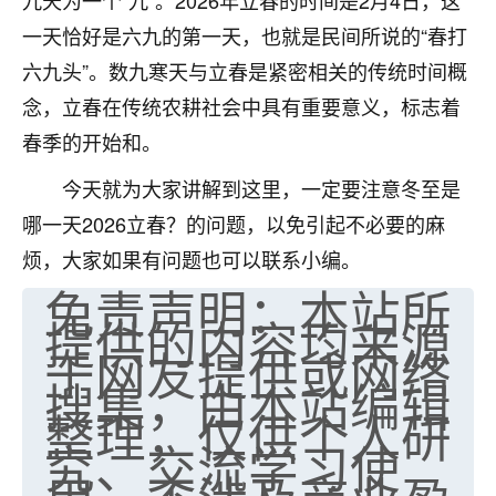
九天为一个“九”。2026年立春的时间是2月4日，这
七零老顽童
：我母亲前年离世，刚开始我经常
一天恰好是六九的第一天，也就是民间所说的“春打
做梦梦见她，后来也是朋友介绍，找到慧来老
六九头”。数九寒天与立春是紧密相关的传统时间概
师，安排了超度法事，做梦再也没有梦到过
念，立春在传统农耕社会中具有重要意义，标志着
了，一开始是半信半疑的，图个心安，给亡母
超度，现在看来，人不信也不行。
春季的开始和。
11
2天前 来自云南
今天就为大家讲解到这里，一定要注意冬至是
哪一天2026立春？的问题，以免引起不必要的麻
优秀的张同学
烦，大家如果有问题也可以联系小编。
老师收徒吗？？我对这些很感兴趣
免责声明：本站所
15
2天前 来自山西
提供的内容均来源
于网友提供或网络
搜集，由本站编辑
整理，仅供个人研
究、交流学习使