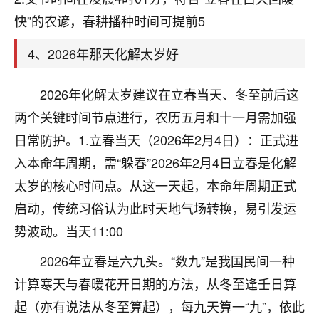
刚找老师做了补财库，希望财运更好一点！
快”的农谚，春耕播种时间可提前5
18
2小时前 来自海南
4、2026年那天化解太岁好
梦醒时分
我女儿高二叛逆，大半年不上学，一说她就要死要活
2026年化解太岁建议在立春当天、冬至前后这
的，把我们两口子愁的不行，朋友给我推荐的慧来老
两个关键时间节点进行，农历五月和十一月需加强
师，一开始我是病急乱投医，这半年来，法事一个个
做完，我女儿跟变了个人一样，不期望她能考多好的
日常防护。1.立春当天（2026年2月4日）：正式进
大学，只要能安安稳稳的把书读了，身体心理都健健
入本命年周期，需“躲春”2026年2月4日立春是化解
康康的我就很知足了！
太岁的核心时间点。从这一天起，本命年周期正式
鹿森
：可怜天下父母心啊！
启动，传统习俗认为此时天地气场转换，易引发运
势波动。当天11:00
16
3小时前 来自河北
2026年立春是六九头。“数九”是我国民间一种
付深
计算寒天与春暖花开日期的方法，从冬至逢壬日算
我是公司人事调整，有升迁机会，但同时竞争的我们
起（亦有说法从冬至算起），每九天算一“九”，依此
三个，找老师的时候是抱着侥幸心理，没想到老师看