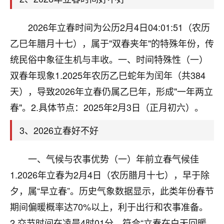
天爷会给你好好上一课的。一命二运三风水，
哪样不服都不行！
平安是福
：我也是每年找老师化太岁，看年
2026年立春时间为公历2月4日04:01:51（农历
卦，认识老师3年了，都是缘分啊！
乙巳年腊月十七），属于"双春夹年"的特殊年份，传
19
统民俗中象征生机与丰收。一、时间特殊性（一）
17分钟前 来自湖北
双春年现象1.2025年农历乙巳蛇年为闰年（共384
心若莲花
天），导致2026年立春仍属乙巳年，形成"一年两立
我是做餐饮的，这两年，生意屡屡受挫，店开一家关
春"。2.具体节点：2025年2月3日（正月初六）。
一家，要么生意不好，生意好的就出事。前些年攒的
家底快败光了，真是倒霉！我也想找人看看到底怎么
3、2026立春好不好
回事？
鹿森
：你可以找老师看看，人有时不服命不行
一、气候与农事优势（一）年前立春气候佳
啊！
1.2026年立春为2月4日（农历腊月十七），早于除
太阳当空赵
：我也做餐饮的，生意不算大，但
夕，属“早立春”。历史气象数据显示，此类年份春节
是我从找店开始都是找慧来老师跟进的，选
址、风水、还有开业日子，哪哪都看了，虽然
期间偏暖概率达70%以上，利于出行和农事准备。
大环境不好，但是我家生意还可以，前几天又
2.交节时间在凌晨4时01分，符合“立春在白天回暖