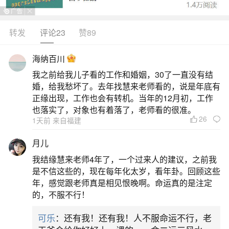
转发
评论23
赞89
生活中像冬至是哪一天2026立春？都是很常见
的问题，但是小问题不注意可能会引起大麻烦，下
海纳百川
面就这个问题给大家做一些解读：
我之前给我儿子看的工作和婚姻，30了一直没有结
婚，给我愁坏了。去年找慧来老师看的，说是年底有
1、2026春打六九头还是五九尾
正缘出现，工作也会有转机。当年的12月初，工作
也落实了，对象也有着落了，老师看的很准。
26
1天前 来自福建
2026年立春是2月4日，属于“春打六九头”。
一、具体时间节点2025年冬至为12月21日，按“数
月儿
九”习俗推算：（一）五九时段：1月26日至2月3日
我结缘慧来老师4年了，一个过来人的建议，之前我
（二）六九时段：2月4日开始，立春（2月4日）恰
是不信这些的，现在每年化太岁，看年卦。回顾这些
年，感觉跟老师真是相见恨晚啊。命运真的是注定
为六九首日二、农谚解读“春打五九尾”与“春打六九
的，不服不行！
头”交替出现，不同地区解读各异：1.“春打
可乐
：还有我！还有我！人不服命运不行，老
2、2026年立春时间好不好