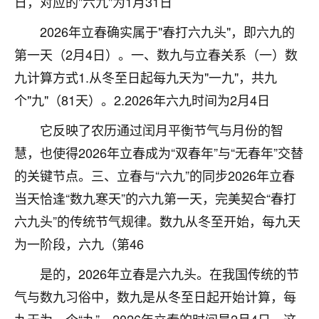
日，对应的"六九"为1月31日
不由人！
2026年立春确实属于"春打六九头"，即六九的
9
1天前 来自四川
第一天（2月4日）。一、数九与立春关系（一）数
九计算方式1.从冬至日起每九天为"一九"，共九
金白水清
个"九"（81天）。2.2026年六九时间为2月4日
我也想找老师看看，有没有人给个联系方式的啊？
它反映了农历通过闰月平衡节气与月份的智
鹿森
：慧来老师微信：gjsy0624
慧，也使得2026年立春成为“双春年”与“无春年”交替
12
1天前 来自江西
的关键节点。三、立春与“六九”的同步2026年立春
当天恰逢“数九寒天”的六九第一天，完美契合“春打
青春168
六九头”的传统节气规律。数九从冬至开始，每九天
我也想要，我也想要！
15
2天前 来自山西
为一阶段，六九（第46
Jessica李
是的，2026年立春是六九头。在我国传统的节
老师做不做超度法事？我想给我奶奶做超度，她今年
气与数九习俗中，数九是从冬至日起开始计算，每
刚去世了。