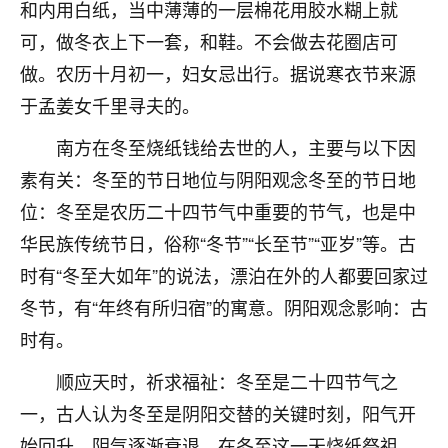
和内用白纸，当中薄薄的一层棉花用胶水糊上就
七零老顽童
：我母亲前年离世，刚开始我经常
可，做冬衣上下一套，和鞋。不会做去花圈店可
做梦梦见她，后来也是朋友介绍，找到慧来老
做。农历十月初一，妇女忌出行。据说寒衣节来源
师，安排了超度法事，做梦再也没有梦到过
了，一开始是半信半疑的，图个心安，给亡母
于孟姜女千里寻夫的。
超度，现在看来，人不信也不行。
南方在冬至烧纸钱给去世的人，主要与以下因
11
2天前 来自云南
素有关：冬至的节日地位与阴阳观念冬至的节日地
位：冬至是农历二十四节气中重要的节气，也是中
优秀的张同学
华民族传统节日，俗称“冬节”“长至节”“亚岁”等。古
老师收徒吗？？我对这些很感兴趣
15
2天前 来自山西
时有“冬至大如年”的说法，漂泊在外的人都要回家过
冬节，有“年终有所归宿”的寓意。阴阳观念影响：古
时有。
顺应天时，祈求福祉：冬至是二十四节气之
一，古人认为冬至是阴阳交替的关键时刻，阳气开
始回升，阴气逐渐衰退。在冬至这一天烧纸祭祖，