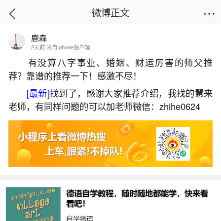
微博正文
鹿森
首页
热点
正文
2天前 来自iphone客户端
有没算八字事业、婚姻、财运厉害的师父推
荐？靠谱的推荐一下！感激不尽！
冬至烧纸是什么节？
[最新]
找到了，感谢大家推荐介绍，我找的慧来
2026-06-01 14:22:10
10 4 赞
老师，有同样问题的可以加老师微信：zhihe0624