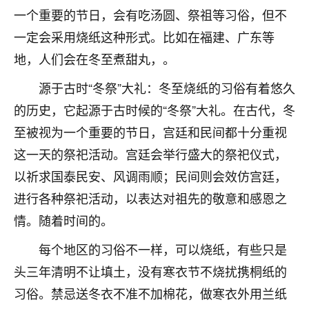
一个重要的节日，会有吃汤圆、祭祖等习俗，但不
不由人！
一定会采用烧纸这种形式。比如在福建、广东等
9
1天前 来自四川
地，人们会在冬至煮甜丸，。
金白水清
源于古时“冬祭”大礼：冬至烧纸的习俗有着悠久
我也想找老师看看，有没有人给个联系方式的啊？
的历史，它起源于古时候的“冬祭”大礼。在古代，冬
鹿森
：慧来老师微信：gjsy0624
至被视为一个重要的节日，宫廷和民间都十分重视
这一天的祭祀活动。宫廷会举行盛大的祭祀仪式，
12
1天前 来自江西
以祈求国泰民安、风调雨顺；民间则会效仿宫廷，
青春168
进行各种祭祀活动，以表达对祖先的敬意和感恩之
我也想要，我也想要！
情。随着时间的。
15
2天前 来自山西
每个地区的习俗不一样，可以烧纸，有些只是
Jessica李
头三年清明不让填土，没有寒衣节不烧扰携桐纸的
老师做不做超度法事？我想给我奶奶做超度，她今年
习俗。禁忌送冬衣不准不加棉花，做寒衣外用兰纸
刚去世了。