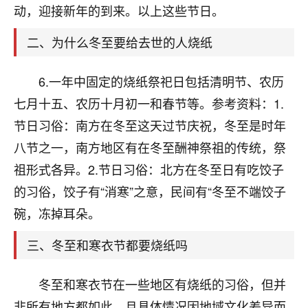
天爷会给你好好上一课的。一命二运三风水，
动，迎接新年的到来。以上这些节日。
哪样不服都不行！
平安是福
：我也是每年找老师化太岁，看年
二、为什么冬至要给去世的人烧纸
卦，认识老师3年了，都是缘分啊！
19
6.一年中固定的烧纸祭祀日包括清明节、农历
17分钟前 来自湖北
七月十五、农历十月初一和春节等。参考资料：1.
心若莲花
节日习俗：南方在冬至这天过节庆祝，冬至是时年
我是做餐饮的，这两年，生意屡屡受挫，店开一家关
八节之一，南方地区有在冬至酬神祭祖的传统，祭
一家，要么生意不好，生意好的就出事。前些年攒的
家底快败光了，真是倒霉！我也想找人看看到底怎么
祖形式各异。2.节日习俗：北方在冬至日有吃饺子
回事？
的习俗，饺子有“消寒”之意，民间有“冬至不端饺子
鹿森
：你可以找老师看看，人有时不服命不行
碗，冻掉耳朵。
啊！
三、冬至和寒衣节都要烧纸吗
太阳当空赵
：我也做餐饮的，生意不算大，但
是我从找店开始都是找慧来老师跟进的，选
址、风水、还有开业日子，哪哪都看了，虽然
冬至和寒衣节在一些地区有烧纸的习俗，但并
大环境不好，但是我家生意还可以，前几天又
非所有地方都如此，且具体情况因地域文化差异而