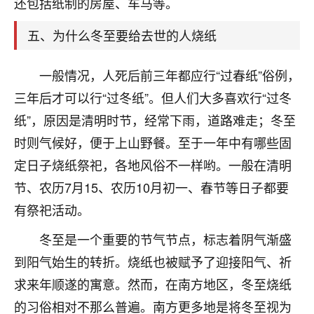
还包括纸制的房屋、车马等。
着我晋升有望，我半信半疑的按照老师建议，做了化
太岁还有一个发钱粮，本来年前的人事调整，拖到年
五、为什么冬至要给去世的人烧纸
后，我以为都没戏了，结果开年一上班，开会提拔升
职第一个就是我，职务无所谓，主要是底薪加了
3000，非常开心，无论如何，感恩感谢！🙏🏻
一般情况，人死后前三年都应行“过春纸”俗例，
三年后才可以行“过冬纸”。但人们大多喜欢行“过冬
鹿森
：恭喜升职加薪！！，请客吗？�
纸”，原因是清明时节，经常下雨，道路难走；冬至
32
12小时前 来自北京
时则气候好，便于上山野餐。至于一年中有哪些固
心心相印
定日子烧纸祭祀，各地风俗不一样哟。一般在清明
我身体不太好，总是病病殃殃的，去检查又没什么大
节、农历7月15、农历10月初一、春节等日子都要
问题，反正就是不舒服。中医西医看遍了，找不到问
有祭祀活动。
题，后来无意中看到有人推荐慧来老师，跟老师聊过
之后，心情豁然开朗，也听老师建议，处理了一些因
冬至是一个重要的节气节点，标志着阴气渐盛
果问题。今年以来，身体比以前好多，主要是心情好
到阳气始生的转折。烧纸也被赋予了迎接阳气、祈
了，老师说境随心转，现在深有体会了。
求来年顺遂的寓意。然而，在南方地区，冬至烧纸
鹿森
：是的，其实跟老师聊过之后，最大的感
的习俗相对不那么普遍。南方更多地是将冬至视为
触，首先就是心态会变好，万般皆是命，半点