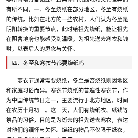
刚找老师做了补财库，希望财运更好一点！
有所不同。一、冬至烧纸在部分地区，冬至有烧纸
18
2小时前 来自海南
的传统。比如在北方的一些农村，人们认为冬至是
阴阳转换的重要节点，此时给祖先烧纸，能让祖先
梦醒时分
在阴曹地府也能感受到温暖，为祖先送去寒衣和钱
我女儿高二叛逆，大半年不上学，一说她就要死要活
的，把我们两口子愁的不行，朋友给我推荐的慧来老
财，以表后人的思念与关怀。
师，一开始我是病急乱投医，这半年来，法事一个个
做完，我女儿跟变了个人一样，不期望她能考多好的
四、冬至和寒衣节都要烧纸吗
大学，只要能安安稳稳的把书读了，身体心理都健健
康康的我就很知足了！
寒衣节通常需要烧纸，冬至是否烧纸则因地区
鹿森
：可怜天下父母心啊！
和家庭习俗而异。寒衣节烧纸的普遍性寒衣节，作
为中国传统节日之一，主要流行于北方地区，时间
16
3小时前 来自河北
在农历十月初一。这一天，人们有烧纸衣、纸钱等
付深
祭品的习俗，目的是为逝去的祖先送去寒衣，表达
我是公司人事调整，有升迁机会，但同时竞争的我们
对他们的缅怀与关怀。烧纸的物品不仅限于纸衣，
三个，找老师的时候是抱着侥幸心理，没想到老师看