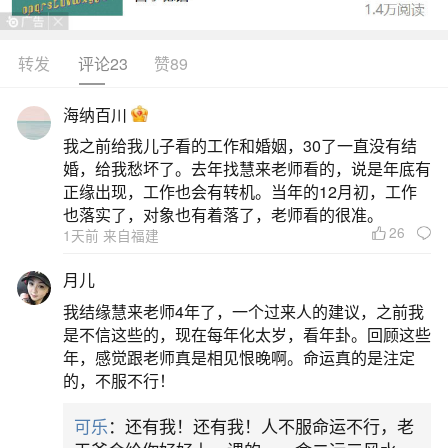
转发
评论23
赞89
生活中像冬至烧纸是什么节？都是很常见的问
题，但是小问题不注意可能会引起大麻烦，下面就
海纳百川
这个问题给大家做一些解读：
我之前给我儿子看的工作和婚姻，30了一直没有结
婚，给我愁坏了。去年找慧来老师看的，说是年底有
一、给亡人烧纸每年多少次
正缘出现，工作也会有转机。当年的12月初，工作
也落实了，对象也有着落了，老师看的很准。
26
1天前 来自福建
2.中元节（农历七月十五）：又称为“鬼节”或
“盂兰盆节”，在这一天，人们会烧纸钱、放灯笼，以
月儿
慰藉亡灵。3.下元节（农历十月一日）：这是农历
我结缘慧来老师4年了，一个过来人的建议，之前我
十月一日，人们也会进行祭祖活动，以纪念先人。
是不信这些的，现在每年化太岁，看年卦。回顾这些
年，感觉跟老师真是相见恨晚啊。命运真的是注定
4.冬至：通常在12月21日或22日，人们会在这一天
的，不服不行！
祭拜祖先，以示纪念。5.除夕（腊月三十）：在农
可乐
：还有我！还有我！人不服命运不行，老
历年的最后一天，全家人会聚在一起，进行祭祖活