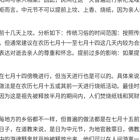
阳间与亲人相聚。因此，民间在这一天普遍进行祭祀鬼魂
矩而言，中元节不可以提前上坟、上香、烧纸，因为亲人
前十几天上坟。分析如下：传统习俗的时间范围：按照传
，但通常建议在农历七月十一至七月十四这几天内较为合
表达对逝去亲人的尊重和怀念。提前过多的影响：如果提
在七月十四傍晚进行，但当天进行也是可以的。具体来说
做法是在农历七月十五或其前一天进行烧纸活动。最佳时
因为这是祖先被释放半月的期间内，人们焚烧纸钱和冥财
每地方的乡俗都不一样，但普遍的做法都是在七月十五前
日子，在道教来说，是日为中元节，为地官赦罪日，佛教
中的游魂野鬼就开始被释放出来，他们可以在人间游离一