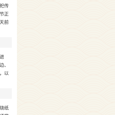
祀传
节正
天前
进
边、
，以
烧纸