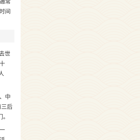
通常
时间
于去世
十
人
、中
前三后
门。
一