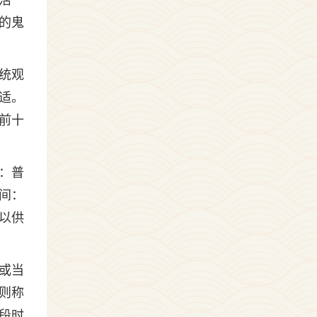
活
的鬼
统观
适。
前十
：普
间：
以供
或当
则称
段时