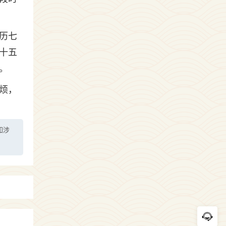
历七
十五
。
烦，
如涉