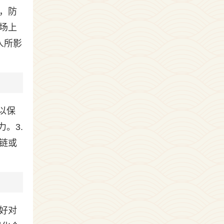
，防
场上
人所影
以保
。3.
链或
好对