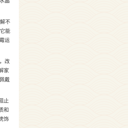
水晶
化解不
，它能
霉运
，改
解家
佩戴
阻止
质和
虎饰