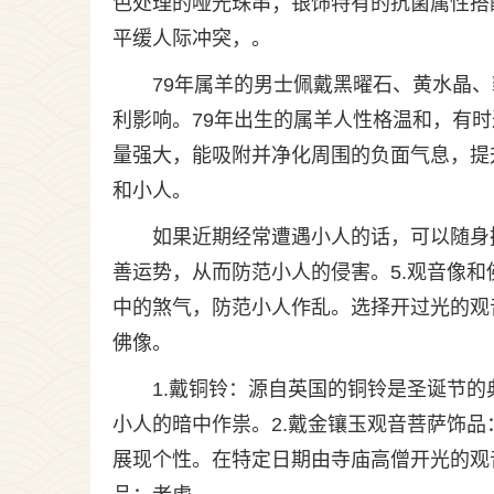
色处理的哑光珠串；银饰特有的抗菌属性搭
平缓人际冲突，。
79年属羊的男士佩戴黑曜石、黄水晶
利影响。79年出生的属羊人性格温和，有
量强大，能吸附并净化周围的负面气息，提
和小人。
如果近期经常遭遇小人的话，可以随身
善运势，从而防范小人的侵害。5.观音像
中的煞气，防范小人作乱。选择开过光的观
佛像。
1.戴铜铃：源自英国的铜铃是圣诞节
小人的暗中作祟。2.戴金镶玉观音菩萨饰
展现个性。在特定日期由寺庙高僧开光的观