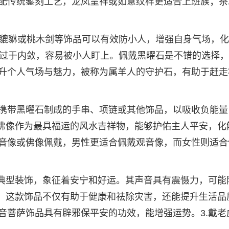
配传统錾刻工艺，龙凤呈祥或如意纹样更适合上班族；茶
、貔貅或桃木剑等饰品可以有效防小人，增强自身气场，
时过于内敛，容易被小人盯上。佩戴黑曜石是不错的选择
升个人气场与魅力，被称为属羊人的守护石，有助于赶走
携带黑曜石制成的手串、项链或其他饰品，以吸收负能量
和佛像作为最具福运的风水吉祥物，能够护佑主人平安，化
音像或佛像佩戴，男性更适合佩戴观音像，而女性则适合
的典型装饰，象征着安宁和好运。其声音具有震慑力，可能
品：这款饰品不仅有助于健康和祛除灾害，还能提升生活品
音菩萨饰品具有辟邪保平安的功效，能增强运势。3.戴老