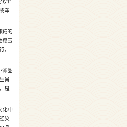
强化个
或车
都藏的
金镶玉
行，
小饰品
生肖
，是
文化中
经染