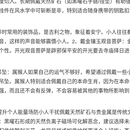
度切入。长期佩戴天然矿石（如黑曜石手链/挂坠）有助
挂件在风水学中可斩断是非，特别适合随身携带的钥匙扣
节时常用的装饰品，是吉利之物，象征着安宁。小人往往
音，这样的声音能够震慑小人。2、戴金镶玉观音菩萨：
个性。开光观音菩萨是辟邪保平安的开光要去寺庙择日进
吊坠：属猴人如果自己的运气不够好，希望通过佩戴一些
吊坠。属猴人特别适合佩戴自己的本命生肖，因为在本命
强，而且还不会有反弹，不会容易被其他的事物所影响到
提升个人能量场防小人干扰佩戴天然矿石与贵金属是传统
：黑曜石形成的天然负离子磁场可化解恶念，建议选择未