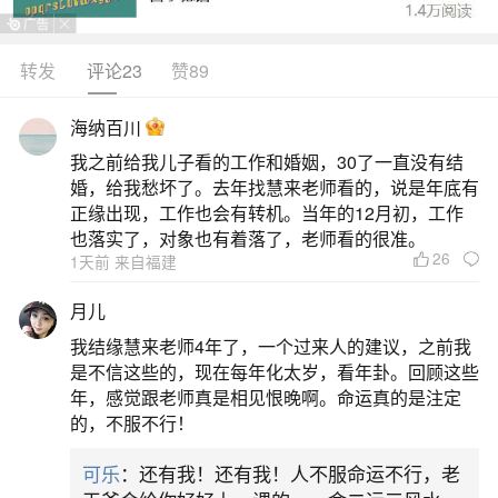
位于八字的第六个字，即日柱的地支。作用：夫妻
宫可以推测出与婚姻有关的信息，包括配偶的情况
转发
评论23
赞89
等。影响：桃花星出现在夫妻宫：如果夫妻宫是子
海纳百川
水、午火、卯木、酉金之一，预示着未来的伴侣可
我之前给我儿子看的工作和婚姻，30了一直没有结
能端庄优雅、美艳动人，婚姻生活中配偶会追求浪
婚，给我愁坏了。去年找慧来老师看的，说是年底有
漫。但同时，配偶的桃花运可能会很旺盛。夫妻星
正缘出现，工作也会有转机。当年的12月初，工作
也落实了，对象也有着落了，老师看的很准。
被合走或夫妻
26
1天前 来自福建
二、配偶宫和夫妻宫的区别婚姻宫的八字怎么
月儿
查看？
我结缘慧来老师4年了，一个过来人的建议，之前我
是不信这些的，现在每年化太岁，看年卦。回顾这些
婚姻宫是配偶的宫位，代表配偶的位置；男命
年，感觉跟老师真是相见恨晚啊。命运真的是注定
的，不服不行！
的配偶宫也称妻宫，女命的配偶宫也称夫宫，综合
后就把配偶宫成为夫妻宫了。婚姻宫和配偶宫有着
可乐
：还有我！还有我！人不服命运不行，老