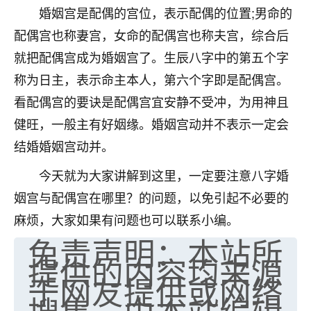
婚姻宫是配偶的宫位，表示配偶的位置;男命的
七零老顽童
：我母亲前年离世，刚开始我经常
配偶宫也称妻宫，女命的配偶宫也称夫宫，综合后
做梦梦见她，后来也是朋友介绍，找到慧来老
师，安排了超度法事，做梦再也没有梦到过
就把配偶宫成为婚姻宫了。生辰八字中的第五个字
了，一开始是半信半疑的，图个心安，给亡母
称为日主，表示命主本人，第六个字即是配偶宫。
超度，现在看来，人不信也不行。
看配偶宫的要诀是配偶宫宜安静不受冲，为用神且
11
2天前 来自云南
健旺，一般主有好姻缘。婚姻宫动并不表示一定会
结婚婚姻宫动并。
优秀的张同学
老师收徒吗？？我对这些很感兴趣
今天就为大家讲解到这里，一定要注意八字婚
15
2天前 来自山西
姻宫与配偶宫在哪里？的问题，以免引起不必要的
麻烦，大家如果有问题也可以联系小编。
免责声明：本站所
提供的内容均来源
于网友提供或网络
搜集，由本站编辑