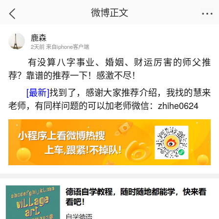
微博正文
鹿森
首页
运势
正文
2天前 来自iphone客户端
有没算八字事业、婚姻、财运厉害的师父推
荐？靠谱的推荐一下！感激不尽！
八字婚姻宫与配偶宫在哪里？
[最新]
找到了，感谢大家推荐介绍，我找的慧来
2026-05-31 11:08:01
17 9 赞
老师，有同样问题的可以加老师微信：zhihe0624
生活中像八字婚姻宫与配偶宫在哪里？都是很
常见的问题，但是小问题不注意可能会引起大麻
烦，下面就这个问题给大家做一些解读：
一、八字哪个是夫妻宫
位置：在八字中，夫妻宫也被称为婚姻宫，它