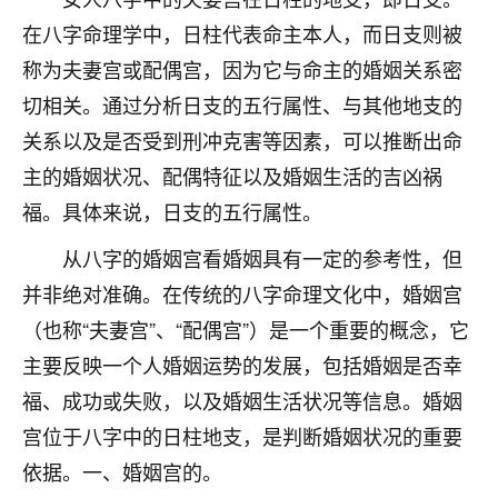
不由人！
在八字命理学中，日柱代表命主本人，而日支则被
称为夫妻宫或配偶宫，因为它与命主的婚姻关系密
9
1天前 来自四川
切相关。通过分析日支的五行属性、与其他地支的
金白水清
关系以及是否受到刑冲克害等因素，可以推断出命
我也想找老师看看，有没有人给个联系方式的啊？
主的婚姻状况、配偶特征以及婚姻生活的吉凶祸
鹿森
：慧来老师微信：gjsy0624
福。具体来说，日支的五行属性。
从八字的婚姻宫看婚姻具有一定的参考性，但
12
1天前 来自江西
并非绝对准确。在传统的八字命理文化中，婚姻宫
青春168
（也称“夫妻宫”、“配偶宫”）是一个重要的概念，它
我也想要，我也想要！
主要反映一个人婚姻运势的发展，包括婚姻是否幸
15
2天前 来自山西
福、成功或失败，以及婚姻生活状况等信息。婚姻
Jessica李
宫位于八字中的日柱地支，是判断婚姻状况的重要
老师做不做超度法事？我想给我奶奶做超度，她今年
依据。一、婚姻宫的。
刚去世了。