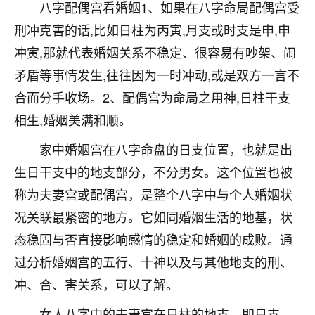
着我晋升有望，我半信半疑的按照老师建议，做了化
八字配偶宫看婚姻1、如果在八字命局配偶宫受
太岁还有一个发钱粮，本来年前的人事调整，拖到年
刑冲克害的话,比如日柱为丙寅,月支或时支是申,申
后，我以为都没戏了，结果开年一上班，开会提拔升
冲寅,那就代表婚姻关系不稳定、很容易有吵架、闹
职第一个就是我，职务无所谓，主要是底薪加了
3000，非常开心，无论如何，感恩感谢！🙏🏻
矛盾等事情发生,往往因为一时冲动,或是双方一言不
合而分手收场。2、配偶宫为命局之用神,日柱干支
鹿森
：恭喜升职加薪！！，请客吗？�
相生,婚姻美满和顺。
32
12小时前 来自北京
家中婚姻宫在八字命盘的日支位置，也就是出
心心相印
生日干支中的地支部分，不分男女。这个位置也被
我身体不太好，总是病病殃殃的，去检查又没什么大
称为夫妻宫或配偶宫，是整个八字中与个人婚姻状
问题，反正就是不舒服。中医西医看遍了，找不到问
况关联最紧密的地方。它如同婚姻生活的地基，状
题，后来无意中看到有人推荐慧来老师，跟老师聊过
之后，心情豁然开朗，也听老师建议，处理了一些因
态稳固与否直接影响感情的稳定和婚姻的成败。通
果问题。今年以来，身体比以前好多，主要是心情好
过分析婚姻宫的五行、十神以及与其他地支的刑、
了，老师说境随心转，现在深有体会了。
冲、合、害关系，可以了解。
鹿森
：是的，其实跟老师聊过之后，最大的感
女人八字中的夫妻宫在日柱的地支，即日支。
触，首先就是心态会变好，万般皆是命，半点