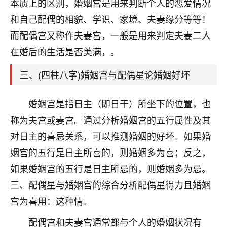
天爷会给你好好上一课的。一命二运三风水，
本质上的区别，婚姻宫是用来判断个人的恋爱情况
哪样不服都不行！
和自己配偶的相貌、学识、家境、夫妻缘分等等！
平安是福
：我也是每年找老师化太岁，看年
而配偶宫又称作夫妻宫，一般是用来判定夫妻二人
卦，认识老师3年了，都是缘分啊！
在婚后的生活是否美满，。
19
17分钟前 来自湖北
三、(四柱八字)婚姻宫与配偶星论婚姻好坏
心若莲花
我是做餐饮的，这两年，生意屡屡受挫，店开一家关
婚姻宫是指日主（即日干）所坐下的位置，也
一家，要么生意不好，生意好的就出事。前些年攒的
称为夫宫或妻宫。通过分析婚姻宫的五行属性及其
家底快败光了，真是倒霉！我也想找人看看到底怎么
回事？
对日主的喜忌关系，可以推测婚姻的好坏。如果婚
姻宫的五行是日主所喜的，则婚姻多为喜；反之，
鹿森
：你可以找老师看看，人有时不服命不行
如果婚姻宫的五行是日主所忌的，则婚姻多为忌。
啊！
太阳当空赵
：我也做餐饮的，生意不算大，但
三、配偶星与婚姻宫的综合分析配偶星得力且婚姻
是我从找店开始都是找慧来老师跟进的，选
宫为喜用：这种情。
址、风水、还有开业日子，哪哪都看了，虽然
大环境不好，但是我家生意还可以，前几天又
配偶宫和夫妻宫通常都与个人的婚姻状况有