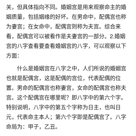
刚找老师做了补财库，希望财运更好一点！
关，但具体指向不同。婚姻宫是用来观察命主的婚
18
2小时前 来自海南
姻质量，包括姻缘的好坏。在男命中，配偶宫也称
为妻宫；在女命中，配偶宫则称为夫宫。综合来
梦醒时分
看，配偶宫可以被看作是夫妻宫的一部分。2.婚姻
我女儿高二叛逆，大半年不上学，一说她就要死要活
的，把我们两口子愁的不行，朋友给我推荐的慧来老
宫的八字查看要查看婚姻宫的八字，可以观察以下
师，一开始我是病急乱投医，这半年来，法事一个个
方面：
做完，我女儿跟变了个人一样，不期望她能考多好的
大学，只要能安安稳稳的把书读了，身体心理都健健
什么是婚姻宫在八字之中，人们所说的婚姻宫
康康的我就很知足了！
也就是配偶宫，这是配偶的宫位，代表配偶的位
鹿森
：可怜天下父母心啊！
置。男命的配偶宫也称妻宫，女命的配偶宫也称夫
宫。这个配偶宫在哪里呢？即八字中的第六个字。
16
3小时前 来自河北
特别说明，八字中的第五个字称为日主，也叫日
付深
元，代表命主本人；第六个字即是配偶宫了。八字
我是公司人事调整，有升迁机会，但同时竞争的我们
命局为：甲子，乙丑。
三个，找老师的时候是抱着侥幸心理，没想到老师看