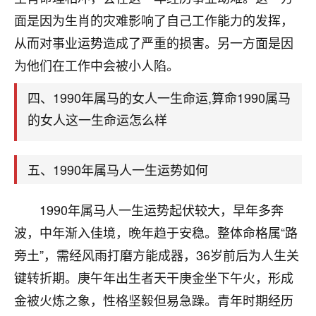
刚找老师做了补财库，希望财运更好一点！
面是因为生肖的灾难影响了自己工作能力的发挥，
18
2小时前 来自海南
从而对事业运势造成了严重的损害。另一方面是因
为他们在工作中会被小人陷。
梦醒时分
我女儿高二叛逆，大半年不上学，一说她就要死要活
四、1990年属马的女人一生命运,算命1990属马
的，把我们两口子愁的不行，朋友给我推荐的慧来老
的女人这一生命运怎么样
师，一开始我是病急乱投医，这半年来，法事一个个
做完，我女儿跟变了个人一样，不期望她能考多好的
大学，只要能安安稳稳的把书读了，身体心理都健健
五、1990年属马人一生运势如何
康康的我就很知足了！
鹿森
：可怜天下父母心啊！
1990年属马人一生运势起伏较大，早年多奔
波，中年渐入佳境，晚年趋于安稳。整体命格属“路
16
3小时前 来自河北
旁土”，需经风雨打磨方能成器，36岁前后为人生关
付深
键转折期。庚午年出生者天干庚金坐下午火，形成
我是公司人事调整，有升迁机会，但同时竞争的我们
金被火炼之象，性格坚毅但易急躁。青年时期经历
三个，找老师的时候是抱着侥幸心理，没想到老师看