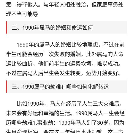
天爷会给你好好上一课的。一命二运三风水，
意中得罪他人。与年轻人相处融洽，但家庭事务处
哪样不服都不行！
理不当可能导
平安是福
：我也是每年找老师化太岁，看年
卦，认识老师3年了，都是缘分啊！
二、1990年属马的婚姻和命运如何
19
17分钟前 来自湖北
1990年的属马人的婚姻比较地理想，不过在前
心若莲花
半生可能会经历一次失败的婚姻。此外属马的人命
我是做餐饮的，这两年，生意屡屡受挫，店开一家关
运比较曲折，他们前半生的运势坎坷，难以成功。
一家，要么生意不好，生意好的就出事。前些年攒的
家底快败光了，真是倒霉！我也想找人看看到底怎么
不过在属马人后半生会发生转变，运势开始变好。
回事？
三、1990属马的劫难有哪些如何化解转运
鹿森
：你可以找老师看看，人有时不服命不行
啊！
比如1990年，马人在经历了人生三大灾难后，
太阳当空赵
：我也做餐饮的，生意不算大，但
未来会有好运和幸福的生活。1990属马人一生会经
是我从找店开始都是找慧来老师跟进的，选
址、风水、还有开业日子，哪哪都看了，虽然
历哪些劫难1.事业劫：1990年马人到了30岁，因为
大环境不好，但是我家生意还可以，前几天又
生肖命理相冲，会在这一年经历事业劫难。这一方