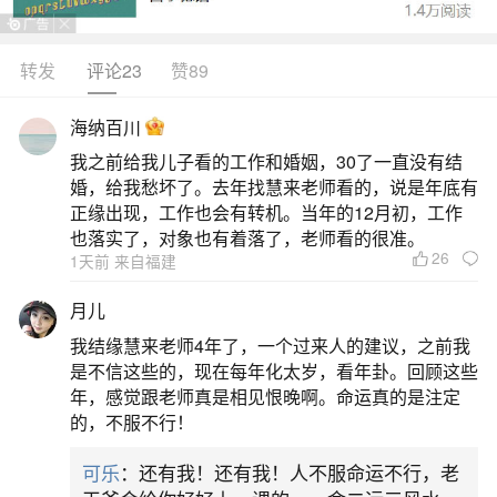
转发
评论23
赞89
生活中像1990年出生的属马的人生运势都是很
常见的问题，但是小问题不注意可能会引起大麻
海纳百川
烦，下面就这个问题给大家做一些解读：
我之前给我儿子看的工作和婚姻，30了一直没有结
婚，给我愁坏了。去年找慧来老师看的，说是年底有
一、1990年属马女后半生命运90年生肖马女一
正缘出现，工作也会有转机。当年的12月初，工作
生事业顺利？
也落实了，对象也有着落了，老师看的很准。
26
1天前 来自福建
1.1990年属马女后半生命运：1990年出生的属
月儿
马女性，理想主义者，避免劳累，心绪不稳，虚荣
我结缘慧来老师4年了，一个过来人的建议，之前我
心强。若能克服缺点，中年后期将取得显著成就，
是不信这些的，现在每年化太岁，看年卦。回顾这些
年，感觉跟老师真是相见恨晚啊。命运真的是注定
后半生命运看好。2.90年属马女一生命运：1990年
的，不服不行！
属马女性，事业上顺利，晋升无忧，金钱不愁。性
可乐
：还有我！还有我！人不服命运不行，老
格急躁，心地善良，乐于助人，但言谈直率可能无