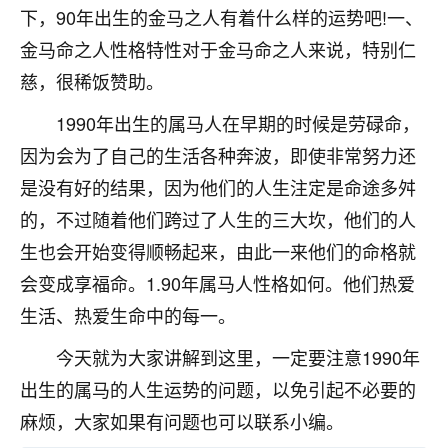
下，90年出生的金马之人有着什么样的运势吧!一、
七零老顽童
：我母亲前年离世，刚开始我经常
金马命之人性格特性对于金马命之人来说，特别仁
做梦梦见她，后来也是朋友介绍，找到慧来老
师，安排了超度法事，做梦再也没有梦到过
慈，很稀饭赞助。
了，一开始是半信半疑的，图个心安，给亡母
1990年出生的属马人在早期的时候是劳碌命，
超度，现在看来，人不信也不行。
因为会为了自己的生活各种奔波，即使非常努力还
11
2天前 来自云南
是没有好的结果，因为他们的人生注定是命途多舛
优秀的张同学
的，不过随着他们跨过了人生的三大坎，他们的人
老师收徒吗？？我对这些很感兴趣
生也会开始变得顺畅起来，由此一来他们的命格就
15
2天前 来自山西
会变成享福命。1.90年属马人性格如何。他们热爱
生活、热爱生命中的每一。
今天就为大家讲解到这里，一定要注意1990年
出生的属马的人生运势的问题，以免引起不必要的
麻烦，大家如果有问题也可以联系小编。