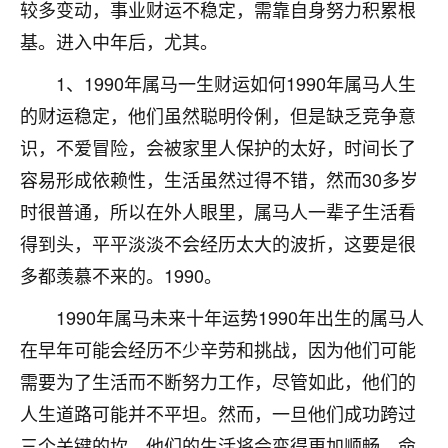
着我晋升有望，我半信半疑的按照老师建议，做了化
较多变动，事业财运不稳定，需靠自身努力积累根
太岁还有一个发钱粮，本来年前的人事调整，拖到年
基。进入中年后，尤其。
后，我以为都没戏了，结果开年一上班，开会提拔升
职第一个就是我，职务无所谓，主要是底薪加了
1、1990年属马一生财运如何1990年属马人生
3000，非常开心，无论如何，感恩感谢！🙏🏻
的财运稳定，他们虽然聪明伶俐，但是缺乏竞争意
鹿森
：恭喜升职加薪！！，请客吗？�
识，不爱冒险，会被家里人保护的太好，时间长了
容易形成依赖性，生活虽然过得不错，然而30多岁
32
12小时前 来自北京
时很普通，所以在外人眼里，属马人一辈子生活看
心心相印
得到头，平平淡淡不会经历太大的波折，这要是很
我身体不太好，总是病病殃殃的，去检查又没什么大
多都羡慕不来的。1990。
问题，反正就是不舒服。中医西医看遍了，找不到问
题，后来无意中看到有人推荐慧来老师，跟老师聊过
1990年属马未来十年运势1990年出生的属马人
之后，心情豁然开朗，也听老师建议，处理了一些因
在早年可能会经历不少辛劳和挑战，因为他们可能
果问题。今年以来，身体比以前好多，主要是心情好
了，老师说境随心转，现在深有体会了。
需要为了生活而不断努力工作，尽管如此，他们的
人生道路可能并不平坦。然而，一旦他们成功跨过
鹿森
：是的，其实跟老师聊过之后，最大的感
三个关键的坎，他们的生活将会变得更加顺畅，命
触，首先就是心态会变好，万般皆是命，半点