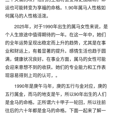
不由人！
运也可能转变为享福的命格。1.90年属马人性格如
何属马的人性格活泼。
9
1天前 来自四川
2025年，对于1990年出生的属马女性来说，是
金白水清
个人生旅途中值得期待的一年。在这一年中，她们
我也想找老师看看，有没有人给个联系方式的啊？
的全年运势呈现出稳定而上升的趋势，尤其是在事
鹿森
：慧来老师微信：gjsy0624
业和财运上，有着显著的提升。感情生活也趋于圆
满，健康状况良好。在事业方面，属马的女性可能
12
1天前 来自江西
会迎来意想不到的收获。她们的专业能力和工作表
青春168
现容易得到上司的认可，。
我也想要，我也想要！
15
2天前 来自山西
1990年是庚午马年，庚的五行与金对应，庚的
五行属金，而马的地支是午，所以90年出生的人们
Jessica李
是金马的命格。正所谓六十甲子一轮回，所以往前
老师做不做超度法事？我想给我奶奶做超度，她今年
刚去世了。
往后的六十年都是金马的命格。下面一起来了解一