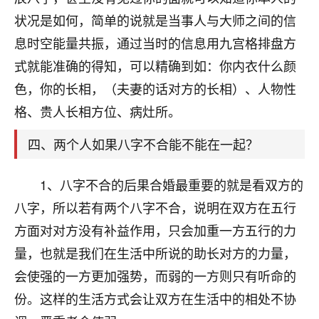
刚找老师做了补财库，希望财运更好一点！
状况是如何，简单的说就是当事人与大师之间的信
18
2小时前 来自海南
息时空能量共振，通过当时的信息用九宫格排盘方
式就能准确的得知，可以精确到如：你内衣什么颜
梦醒时分
色，你的长相，（夫妻的话对方的长相）、人物性
我女儿高二叛逆，大半年不上学，一说她就要死要活
的，把我们两口子愁的不行，朋友给我推荐的慧来老
格、贵人长相方位、病灶所。
师，一开始我是病急乱投医，这半年来，法事一个个
做完，我女儿跟变了个人一样，不期望她能考多好的
四、两个人如果八字不合能不能在一起？
大学，只要能安安稳稳的把书读了，身体心理都健健
康康的我就很知足了！
1、八字不合的后果合婚最重要的就是看双方的
鹿森
：可怜天下父母心啊！
八字，所以若有两个八字不合，说明在双方在五行
方面对对方没有补益作用，只会加重一方五行的力
16
3小时前 来自河北
量，也就是我们在生活中所说的助长对方的力量，
付深
会使强的一方更加强势，而弱的一方则只有听命的
我是公司人事调整，有升迁机会，但同时竞争的我们
份。这样的生活方式会让双方在生活中的相处不协
三个，找老师的时候是抱着侥幸心理，没想到老师看