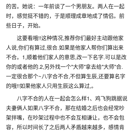
的苦。她说：一年前谈了一个男朋友。两人在一起
不由人！
时，感觉挺不错的，于是顺理成章地成了情侣。前
9
1天前 来自四川
些日子，开始。
金白水清
这要看哦!!这种情况,推荐你们最好主动跟他家
我也想找老师看看，有没有人给个联系方式的啊？
人说,你们有算过,很合.如果是他家人帮你们算出来
鹿森
：慧来老师微信：gjsy0624
不合。1,顺着他们家人的意思,改一下名字.可以是改
你的或者他的.2,另外找一个"大师"拿去给"大师"合.
12
1天前 来自江西
一定很合那个~八字合不合,不但算生辰,还要算名字
青春168
的哦!!如果他家人只用生辰这么算过,。
我也想要，我也想要！
八字不合的人在一起会怎么样1、鸡飞狗跳据说
15
2天前 来自山西
夫妻俩人如果八字不合，那在结婚之后也会经常吵
Jessica李
架拌嘴，在吵架过程中也不会互相谦让，也不会包
老师做不做超度法事？我想给我奶奶做超度，她今年
容，所以时间长了之后两人矛盾越来越多，感情肯
刚去世了。