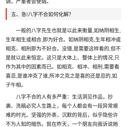
调，严重者会使弱。
着我晋升有望，我半信半疑的按照老师建议，做了化
太岁还有一个发钱粮，本来年前的人事调整，拖到年
五、急!八字不合如何化解？
后，我以为都没戏了，结果开年一上班，开会提拔升
职第一个就是我，职务无所谓，主要是底薪加了
3000，非常开心，无论如何，感恩感谢！🙏🏻
一般的八字先生也就是以此来衡量,如纳阴相生,
生年相生或相合,即为好合。如纳阴相克,生年相冲或
鹿森
：恭喜升职加薪！！，请客吗？�
相克、相刑即为不好合。没错,是需要这样看的,但不
32
12小时前 来自北京
是就以此来恒定。这只是大体上、整体上的情况,只
心心相印
作为其中的因素而已。如相克、相冲、相刑,需要看
我身体不太好，总是病病殃殃的，去检查又没什么大
喜忌,是谁冲克了谁,所冲之克之是喜的还是忌的,如
问题，反正就是不舒服。中医西医看遍了，找不到问
子午相。
题，后来无意中看到有人推荐慧来老师，跟老师聊过
之后，心情豁然开朗，也听老师建议，处理了一些因
八字不合的人有多严重：生活洞见作品，抄
果问题。今年以来，身体比以前好多，主要是心情好
袭、洗稿必究人生路上，每个人都会有一段异常艰
了，老师说境随心转，现在深有体会了。
难的时光。坚强的外表，沉默的背后，似乎隐些许
鹿森
：是的，其实跟老师聊过之后，最大的感
不为人知的暗伤。就在昨天，一个朋友向我诉说她
触，首先就是心态会变好，万般皆是命，半点