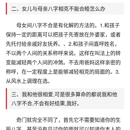
天爷会给你好好上一课的。一命二运三风水，
哪样不服都不行！
二、女儿与母亲八字相克不能合睦怎么办
平安是福
：我也是每年找老师化太岁，看年
卦，认识老师3年了，都是缘分啊！
母女间八字不合是有化解的方法的。1.和孩子
19
保持一定的距离可以把孩子先寄放在外婆家，或者
17分钟前 来自湖北
先托付给亲戚好友抚养。、2.和孩子间直呼姓名，
心若莲花
不以两个人间的关系称呼来说。这样在叫法上的转
我是做餐饮的，这两年，生意屡屡受挫，店开一家关
变能减轻两个人间的冲煞。不去用爸妈这样亲密的
一家，要么生意不好，生意好的就出事。前些年攒的
家底快败光了，真是倒霉！我也想找人看看到底怎么
称呼，在一定程度上是能够减轻相克的局面的。3.
回事？
从风水上调理在选。
鹿森
：你可以找老师看看，人有时不服命不行
三、我和他很相爱,可是很多算命的都说我和他
啊！
八字不合,不会有好结果,我好。
太阳当空赵
：我也做餐饮的，生意不算大，但
是我从找店开始都是找慧来老师跟进的，选
址、风水、还有开业日子，哪哪都看了，虽然
奇门就完全不同了，首先它不需要知道你的生
大环境不好，但是我家生意还可以，前几天又
辰八字，甚至没有见过你的面就可以知道你本人的