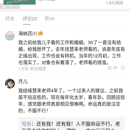
转发
评论23
赞89
生活中像八字不合真的好烦都是很常见的问
题，但是小问题不注意可能会引起大麻烦，下面就
海纳百川
这个问题给大家做一些解读：
我之前给我儿子看的工作和婚姻，30了一直没有结
婚，给我愁坏了。去年找慧来老师看的，说是年底有
一、若是夫妻八字不合,会有什么危害？
正缘出现，工作也会有转机。当年的12月初，工作
也落实了，对象也有着落了，老师看的很准。
26
1天前 来自福建
1、夫妻八字不合，容易吵架。八字不合的两个
人，一般两人在思想观念上就会有很大不同，一方
月儿
总想着改变另一方，按照自己的思想去做。长期生
我结缘慧来老师4年了，一个过来人的建议，之前我
活下来两人自然矛盾就会多，容易发生争吵。2、夫
是不信这些的，现在每年化太岁，看年卦。回顾这些
年，感觉跟老师真是相见恨晚啊。命运真的是注定
妻八字不合，容易互相挑剔。夫妻八字不合，在结
的，不服不行！
婚后就会注重对方的缺点，根本就不会有什么浪漫
可乐
：还有我！还有我！人不服命运不行，老
可言。两人都不会互相赞扬对方的优点，只