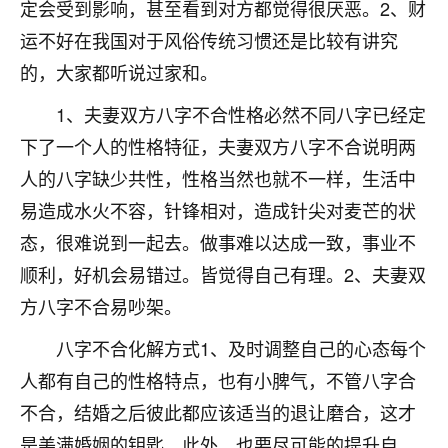
定会受到影响，甚至看到对方都觉得很厌恶。2、财
七零老顽童
：我母亲前年离世，刚开始我经常
运不好在我国对于风俗传统习惯还是比较有讲究
做梦梦见她，后来也是朋友介绍，找到慧来老
的，大家都听说过家和。
师，安排了超度法事，做梦再也没有梦到过
了，一开始是半信半疑的，图个心安，给亡母
1、夫妻双方八字不合性格必然不同八字已经定
超度，现在看来，人不信也不行。
下了一个人的性格特征，夫妻双方八字不合说明两
11
2天前 来自云南
人的八字缺少共性，性格当然也就不一样，生活中
易造成水火不容，针锋相对，造成针尖对麦芒的状
优秀的张同学
态，很难说到一起去。做事难以达成一致，事业不
老师收徒吗？？我对这些很感兴趣
15
2天前 来自山西
顺利，好机会易错过。皆觉得自己有理。2、夫妻双
方八字不合易吵架。
八字不合化解方式1、及时调整自己的心态每个
人都有自己的性格特点，也有小脾气，不管八字合
不合，结婚之后彼此都应该适当的退让磨合，这才
是美满婚姻的钥匙。此外，也要尽可能的提升自