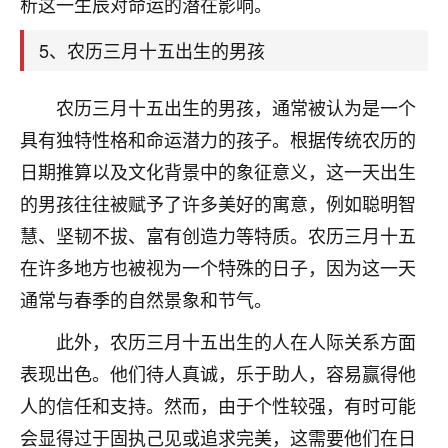
析这一生辰对命运的潜在影响。
着我晋升有望，我半信半疑的按照老师建议，做了化
太岁还有一个发钱粮，本来年前的人事调整，拖到年
5、农历三月十五出生的男孩
后，我以为都没戏了，结果开年一上班，开会提拔升
职第一个就是我，职务无所谓，主要是底薪加了
3000，非常开心，无论如何，感恩感谢！🙏🏻
农历三月十五出生的男孩，通常被认为是一个
具有独特性格和命运潜力的孩子。根据传统农历的
鹿森
：恭喜升职加薪！！，请客吗？�
日期推算以及文化背景中的象征意义，这一天出生
32
12小时前 来自北京
的男孩往往被赋予了许多美好的寓意，例如聪明智
心心相印
慧、坚韧不拔、富有创造力等特质。农历三月十五
我身体不太好，总是病病殃殃的，去检查又没什么大
在许多地方也被视为一个特殊的日子，因为这一天
问题，反正就是不舒服。中医西医看遍了，找不到问
通常与春季的自然景象和节气。
题，后来无意中看到有人推荐慧来老师，跟老师聊过
之后，心情豁然开朗，也听老师建议，处理了一些因
此外，农历三月十五出生的人在人际关系方面
果问题。今年以来，身体比以前好多，主要是心情好
表现出色。他们待人真诚，乐于助人，容易赢得他
了，老师说境随心转，现在深有体会了。
人的信任和支持。然而，由于个性较强，有时可能
鹿森
：是的，其实跟老师聊过之后，最大的感
会显得过于固执己见或追求完美，这需要他们在日
触，首先就是心态会变好，万般皆是命，半点