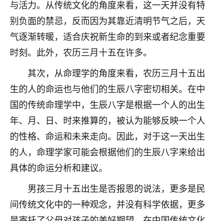
与活力。从传统文化的角度来看，这一天并没有特
七零老顽童
：我母亲前年离世，刚开始我经常
别负面的禁忌，反而因为其靠近清明节气之后，天
做梦梦见她，后来也是朋友介绍，找到慧来老
气逐渐转暖，适合庆祝新生命的到来或者纪念重要
师，安排了超度法事，做梦再也没有梦到过
了，一开始是半信半疑的，图个心安，给亡母
时刻。此外，农历三月十五在许多。
超度，现在看来，人不信也不行。
其次，从命理学的角度来看，农历三月十五出
11
2天前 来自云南
生的人的命运也与他们的生辰八字密切相关。在中
国的传统命理学中，生辰八字是根据一个人的出生
优秀的张同学
年、月、日、时来推算的，被认为能够反映一个人
老师收徒吗？？我对这些很感兴趣
15
2天前 来自山西
的性格、命运和未来走向。因此，对于这一天出生
的人，命理学家可能会根据他们的生辰八字来给出
具体的命运分析和建议。
男孩三月十五出生是否报恩的说法，更多是民
间传统文化中的一种观念，并没有科学依据，更多
是寄托了父母对孩子的美好期望。在中国传统文化