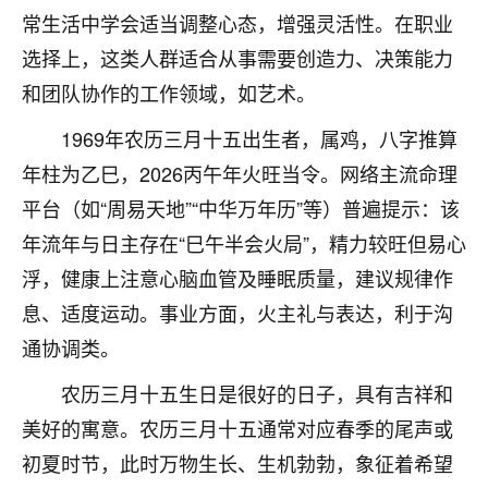
常生活中学会适当调整心态，增强灵活性。在职业
不由人！
选择上，这类人群适合从事需要创造力、决策能力
9
1天前 来自四川
和团队协作的工作领域，如艺术。
金白水清
1969年农历三月十五出生者，属鸡，八字推算
我也想找老师看看，有没有人给个联系方式的啊？
年柱为乙巳，2026丙午年火旺当令。网络主流命理
鹿森
：慧来老师微信：gjsy0624
平台（如“周易天地”“中华万年历”等）普遍提示：该
年流年与日主存在“巳午半会火局”，精力较旺但易心
12
1天前 来自江西
浮，健康上注意心脑血管及睡眠质量，建议规律作
青春168
息、适度运动。事业方面，火主礼与表达，利于沟
我也想要，我也想要！
通协调类。
15
2天前 来自山西
农历三月十五生日是很好的日子，具有吉祥和
Jessica李
美好的寓意。农历三月十五通常对应春季的尾声或
老师做不做超度法事？我想给我奶奶做超度，她今年
初夏时节，此时万物生长、生机勃勃，象征着希望
刚去世了。