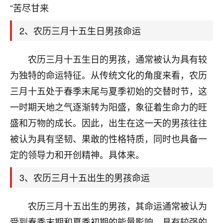
天爷会给你好好上一课的。一命二运三风水，
“苦尽甘来
哪样不服都不行！
平安是福
：我也是每年找老师化太岁，看年
2、农历三月十五生日男孩命运
卦，认识老师3年了，都是缘分啊！
19
农历三月十五生日的男孩，通常被认为具有较
17分钟前 来自湖北
为独特的命运特征。从传统文化的角度来看，农历
心若莲花
三月十五处于春季末尾与夏季初始的交替时节，这
我是做餐饮的，这两年，生意屡屡受挫，店开一家关
一时期天地之气逐渐转为阳盛，象征着生命力的旺
一家，要么生意不好，生意好的就出事。前些年攒的
家底快败光了，真是倒霉！我也想找人看看到底怎么
盛和万物的成长。因此，出生在这一天的男孩往往
回事？
被认为具有坚韧、果敢的性格特质，同时也具备一
鹿森
：你可以找老师看看，人有时不服命不行
定的领导力和开创精神。具体来。
啊！
3、农历三月十五出生的男孩命运
太阳当空赵
：我也做餐饮的，生意不算大，但
是我从找店开始都是找慧来老师跟进的，选
址、风水、还有开业日子，哪哪都看了，虽然
农历三月十五出生的男孩，其命运通常被认为
大环境不好，但是我家生意还可以，前几天又
受到春季末期和夏季初期的能量影响，具有较强的