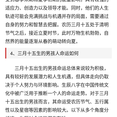
刚找老师做了补财库，希望财运更好一点！
适应力、创造力以及领导才能。同时，他们的人生
18
2小时前 来自海南
轨迹可能会充满挑战与机遇并存的局面，需要通过
自身的努力和智慧去把握。农历三月十五处于清明
梦醒时分
节气之后，接近立夏时节，此时万物生机勃勃，自
我女儿高二叛逆，大半年不上学，一说她就要死要活
的，把我们两口子愁的不行，朋友给我推荐的慧来老
然界的能量逐渐从春的萌动转向夏。
师，一开始我是病急乱投医，这半年来，法事一个个
做完，我女儿跟变了个人一样，不期望她能考多好的
4、三月十五生的男孩人命运如何
大学，只要能安安稳稳的把书读了，身体心理都健健
康康的我就很知足了！
三月十五出生的男孩命运总体来说较为积极，
鹿森
：可怜天下父母心啊！
具有较好的发展潜力和人生机遇，但具体走向仍取
决于个人努力与环境影响。生辰八字在中国传统文
16
3小时前 来自河北
化中被广泛用于推断一个人的命运走势。对于三月
付深
十五出生的男孩而言，其命运受农历节气、五行属
我是公司人事调整，有升迁机会，但同时竞争的我们
性以及星宿等因素的影响较大。以下从多个角度分
三个，找老师的时候是抱着侥幸心理，没想到老师看