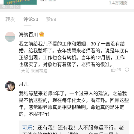
转发
评论23
赞89
生活中像男孩农历三月十五出生好吗？都是很
常见的问题，但是小问题不注意可能会引起大麻
海纳百川
烦，下面就这个问题给大家做一些解读：
我之前给我儿子看的工作和婚姻，30了一直没有结
婚，给我愁坏了。去年找慧来老师看的，说是年底有
1、农历3月15出生的男孩好不好
正缘出现，工作也会有转机。当年的12月初，工作
也落实了，对象也有着落了，老师看的很准。
26
1天前 来自福建
农历3月15出生的男孩总体来说是不错的。这一
天出生的孩子，常被认为性格稳重务实，尤其若年
月儿
份属马或生肖为蛇，更显聪慧果敢、人缘好、贵人
我结缘慧来老师4年了，一个过来人的建议，之前我
运强。比如2026年农历三月出生的马男孩，热情开
是不信这些的，现在每年化太岁，看年卦。回顾这些
年，感觉跟老师真是相见恨晚啊。命运真的是注定
朗、活力充沛，事业上机遇多，适合创业，财运也
的，不服不行！
较稳定。从命理角度看，三月十五属月中圆满之
可乐
：还有我！还有我！人不服命运不行，老
日，象征平衡与潜力。有资料提到“平生衣禄绵长”