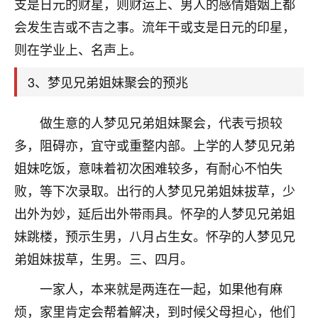
天爷会给你好好上一课的。一命二运三风水，
支是日元的财星，则财运上、男人的感情婚姻上都
哪样不服都不行！
会发生吉或不吉之事。流年干或支是日元的印星，
平安是福
：我也是每年找老师化太岁，看年
则在学业上、名声上。
卦，认识老师3年了，都是缘分啊！
3、梦见兄弟姐妹聚会的预兆
19
17分钟前 来自湖北
心若莲花
做生意的人梦见兄弟姐妹聚会，代表亏损较
我是做餐饮的，这两年，生意屡屡受挫，店开一家关
多，阻碍亦，宜守或重整内部。上学的人梦见兄弟
一家，要么生意不好，生意好的就出事。前些年攒的
姐妹吃饭，意味着初次困难较多，有耐心不怕失
家底快败光了，真是倒霉！我也想找人看看到底怎么
回事？
败，等下次录取。出行的人梦见兄弟姐妹拔草，少
出外为妙，延后出外带雨具。怀孕的人梦见兄弟姐
鹿森
：你可以找老师看看，人有时不服命不行
妹跳楼，预示生男，八月占生女。怀孕的人梦见兄
啊！
太阳当空赵
：我也做餐饮的，生意不算大，但
弟姐妹拔草，生男。三、四月。
是我从找店开始都是找慧来老师跟进的，选
址、风水、还有开业日子，哪哪都看了，虽然
一家人，本来就是两连在一起，如果他有麻
大环境不好，但是我家生意还可以，前几天又
烦，家里肯定会帮着解决，到时候父母担心，他们