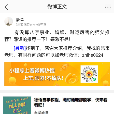
微博正文
鹿森
首页
运势
正文
2天前 来自iphone客户端
有没算八字事业、婚姻、财运厉害的师父推
荐？靠谱的推荐一下！感激不尽！
本命年能过生日请兄弟姐妹吃饭吗？
[最新]
找到了，感谢大家推荐介绍，我找的慧来
2026-05-30 15:50:22
27 4 赞
老师，有同样问题的可以加老师微信：zhihe0624
生活中像本命年能过生日请兄弟姐妹吃饭吗？
都是很常见的问题，但是小问题不注意可能会引起
大麻烦，下面就这个问题给大家做一些解读：
1、我父亲今年过本命年,要请亲亲朋友吃饭,然
后让我主持,我应该怎么说啊,各。