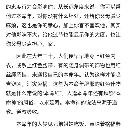
刚找老师做了补财库，希望财运更好一点！
的态度行为会影响你，从长远角度来说，你可以帮
18
2小时前 来自海南
他过本命年，对你没有什么坏处，还给你父母减少
麻烦，这也是你的孝心，加上你喜不喜欢他，其实
梦醒时分
对他影响不大，给他过节也能显示你的大度，也让
我女儿高二叛逆，大半年不上学，一说她就要死要活
的，把我们两口子愁的不行，朋友给我推荐的慧来老
你父母少点担心，家。
师，一开始我是病急乱投医，这半年来，法事一个个
因此在大年三十，人们便早早地穿上红色内
做完，我女儿跟变了个人一样，不期望她能考多好的
大学，只要能安安稳稳的把书读了，身体心理都健健
衣，或系上红色腰带，有的随身佩带的饰物也用红
康康的我就很知足了！
丝绳系挂，来迎接自己的本命年。认为这样才能趋
鹿森
：可怜天下父母心啊！
吉避凶，消灾免祸。这些为本命年辟邪的红色什物
就是什么常说的“本命红”。人逢本命年还有拜祭“本
16
3小时前 来自河北
命神”的风俗，以求延寿。本命神的说法来源于道
付深
教。道教吸收。
我是公司人事调整，有升迁机会，但同时竞争的我们
本命年的人梦见兄弟姐妹吃饭，意味着祸福参
三个，找老师的时候是抱着侥幸心理，没想到老师看