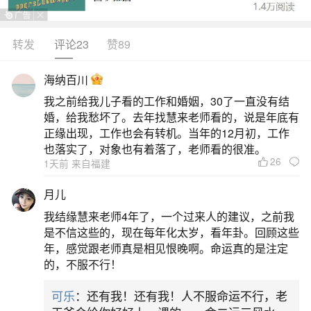
我父亲今年过本命年,要请亲亲朋友吃饭,然后让
我主持,我应该怎么说啊,各位帮帮忙啊。急急急急
转发
评论23
赞89
急!!!要详细的主持词,别从哪复制过来一篇,我要符合
海纳百川
实际,适合我的。谢谢!!!我今年23岁,父亲49岁,来请
我之前给我儿子看的工作和婚姻，30了一直没有结
的都是自己家人,应该有三四桌的客人,我实在不知道
婚，给我愁坏了。去年找慧来老师看的，说是年底有
该怎么主持,怎么也的多说点。要详细的主持词,别从
正缘出现，工作也会有转机。当年的12月初，工作
也落实了，对象也有着落了，老师看的很准。
哪复制过来一篇,我要符合实
26
1天前 来自福建
2、本命年过生日好吗
月儿
我结缘慧来老师4年了，一个过来人的建议，之前我
与此同时父母、兄弟姐妹、儿子女儿都会受到
是不信这些的，现在每年化太岁，看年卦。回顾这些
影响，出现吉或不吉之事。二、流年干支与日元的
年，感觉跟老师真是相见恨晚啊。命运真的是注定
的，不服不行！
关系。流年干或支是日元的官星，则事业财运上，
或女人感情婚姻上会发生吉与不吉之事。流年干或
可乐
：还有我！还有我！人不服命运不行，老