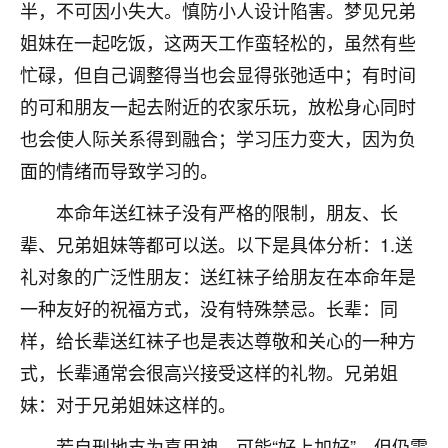
着我晋升有望，我半信半疑的按照老师建议，做了化
半，不可因小失大。慎防小人设计陷害。梦见兄弟
太岁还有一个发钱粮，本来年前的人事调整，拖到年
姐妹在一起吃饭，这两天工作蛮轻松的，虽然有些
后，我以为都没戏了，结果开年一上班，开会提拔升
忙碌，但自己调整得当也会显得张弛适中；有时间
职第一个就是我，职务无所谓，主要是底薪加了
3000，非常开心，无论如何，感恩感谢！🙏🏻
的可和朋友一起去附近的农家乐玩，放松身心同时
也会使人际关系得到融合；学习压力变大，因为负
鹿森
：恭喜升职加薪！！，请客吗？�
面的情绪而导致学习的。
32
12小时前 来自北京
本命年送红袜子没有严格的限制，朋友、长
心心相印
辈、兄弟姐妹等都可以送。以下是具体分析：1.送
我身体不太好，总是病病殃殃的，去检查又没什么大
礼对象的广泛性朋友：送红袜子给朋友在本命年是
问题，反正就是不舒服。中医西医看遍了，找不到问
一种友好的祝福方式，没有特殊禁忌。长辈：同
题，后来无意中看到有人推荐慧来老师，跟老师聊过
之后，心情豁然开朗，也听老师建议，处理了一些因
样，给长辈送红袜子也是表达尊敬和关心的一种方
果问题。今年以来，身体比以前好多，主要是心情好
式，长辈通常会很高兴接受这样的礼物。兄弟姐
了，老师说境随心转，现在深有体会了。
妹：对于兄弟姐妹这样的。
鹿森
：是的，其实跟老师聊过之后，最大的感
若自刑地支为喜用神，可能“好上加好”，但仍需
触，首先就是心态会变好，万般皆是命，半点