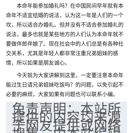
本命年能参加婚礼吗？在中国民间早年就有本
七零老顽童
：我母亲前年离世，刚开始我经常
命年不适宜结婚的说法，认为这一年是人们的一个
做梦梦见她，后来也是朋友介绍，找到慧来老
师，安排了超度法事，做梦再也没有梦到过
坎，所以适合办婚礼。但并没有不适合参加婚礼的
了，一开始是半信半疑的，图个心安，给亡母
说法，最多也就是某些地方的人们认为本命年就不
超度，现在看来，人不信也不行。
要做伴郎伴娘了。现在社会中的人们总是有各种社
11
2天前 来自云南
交关系，尤其是年轻人都非常注重兄弟姐妹的感
情，所以如果是朋友诚心。
优秀的张同学
老师收徒吗？？我对这些很感兴趣
今天就为大家讲解到这里，一定要注意本命年
15
2天前 来自山西
能过生日请兄弟姐妹吃饭吗？的问题，以免引起不
必要的麻烦，大家如果有问题也可以联系小编。
免责声明：本站所
提供的内容均来源
于网友提供或网络
搜集，由本站编辑