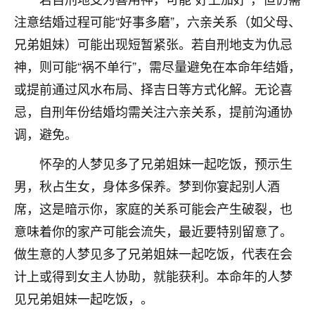
不由人！
注意结婚过程可能“好事多磨”，六亲关系（如父母、
兄弟姐妹）可能出现短暂紧张。若自刑地支为仇忌
9
1天前 来自四川
神，则可能“祸不单行”，需尽量避免在本命年结婚，
金白水清
或提前通过风水布局、择吉日等方式化解。无论喜
我也想找老师看看，有没有人给个联系方式的啊？
忌，自刑年份结婚均需关注六亲关系，提前沟通协
鹿森
：慧来老师微信：gjsy0624
调，避免。
怀孕的人梦见多了兄弟姐妹一起吃饭，预示生
12
1天前 来自江西
男，秋占生女，身体多保养。梦到你宴起别人酒
青春168
席，这是暗示你，家庭的关系可能会产生破裂，也
我也想要，我也想要！
意味着你的家产可能会流失，最近要特别留意了。
15
2天前 来自山西
做生意的人梦见多了兄弟姐妹一起吃饭，代表在会
Jessica李
计上或得到女主人协助，就能获利。本命年的人梦
老师做不做超度法事？我想给我奶奶做超度，她今年
见兄弟姐妹一起吃饭，。
刚去世了。