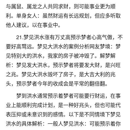
与属鼠、属龙之人共同求财，则可能事业更为顺
不由人！
利。单身女人：虽然财运有长远规划，但应多听取
9
1天前 来自四川
他人建议，以在事业中。
金白水清
21.梦见洪水涨有万丈高预示梦者心高气傲，不
我也想找老师看看，有没有人给个联系方式的啊？
要好高骛远。梦见大洪水的案例分析网友梦境：梦
鹿森
：慧来老师微信：gjsy0624
见特别大的洪水，我家的房子被冲毁了。解梦解
析：梦见发大洪水，预示梦者将要发大财，是兴旺
12
1天前 来自江西
之兆。梦见大洪水毁坏了房子，是大吉大利的兆
青春168
头，预示梦者今年的收成会是平常的翻倍翻。
我也想要，我也想要！
梦到洪水通常预示着梦者可能要行财运，在事
15
2天前 来自山西
业上能顺利完成计划，是一种好兆头，但也可能代
Jessica李
表压抑或未意识到的感情。以下是不同情境下梦见
老师做不做超度法事？我想给我奶奶做超度，她今年
洪水的具体解析：一般人梦见洪水：可能预示着你
刚去世了。