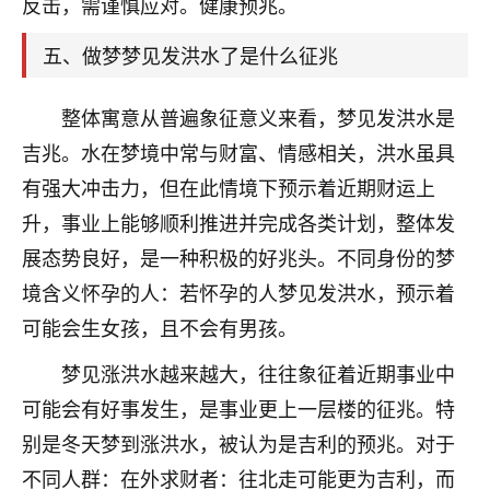
反击，需谨慎应对。健康预兆。
着我晋升有望，我半信半疑的按照老师建议，做了化
太岁还有一个发钱粮，本来年前的人事调整，拖到年
五、做梦梦见发洪水了是什么征兆
后，我以为都没戏了，结果开年一上班，开会提拔升
职第一个就是我，职务无所谓，主要是底薪加了
3000，非常开心，无论如何，感恩感谢！🙏🏻
整体寓意从普遍象征意义来看，梦见发洪水是
吉兆。水在梦境中常与财富、情感相关，洪水虽具
鹿森
：恭喜升职加薪！！，请客吗？�
有强大冲击力，但在此情境下预示着近期财运上
32
12小时前 来自北京
升，事业上能够顺利推进并完成各类计划，整体发
心心相印
展态势良好，是一种积极的好兆头。不同身份的梦
我身体不太好，总是病病殃殃的，去检查又没什么大
境含义怀孕的人：若怀孕的人梦见发洪水，预示着
问题，反正就是不舒服。中医西医看遍了，找不到问
可能会生女孩，且不会有男孩。
题，后来无意中看到有人推荐慧来老师，跟老师聊过
之后，心情豁然开朗，也听老师建议，处理了一些因
梦见涨洪水越来越大，往往象征着近期事业中
果问题。今年以来，身体比以前好多，主要是心情好
可能会有好事发生，是事业更上一层楼的征兆。特
了，老师说境随心转，现在深有体会了。
别是冬天梦到涨洪水，被认为是吉利的预兆。对于
鹿森
：是的，其实跟老师聊过之后，最大的感
不同人群：在外求财者：往北走可能更为吉利，而
触，首先就是心态会变好，万般皆是命，半点