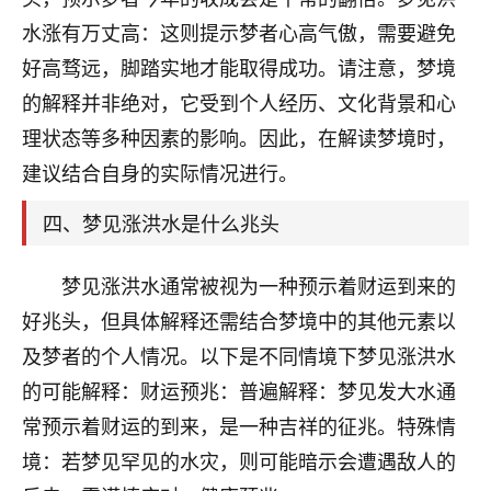
刚找老师做了补财库，希望财运更好一点！
水涨有万丈高：这则提示梦者心高气傲，需要避免
18
2小时前 来自海南
好高骛远，脚踏实地才能取得成功。请注意，梦境
的解释并非绝对，它受到个人经历、文化背景和心
梦醒时分
理状态等多种因素的影响。因此，在解读梦境时，
我女儿高二叛逆，大半年不上学，一说她就要死要活
的，把我们两口子愁的不行，朋友给我推荐的慧来老
建议结合自身的实际情况进行。
师，一开始我是病急乱投医，这半年来，法事一个个
做完，我女儿跟变了个人一样，不期望她能考多好的
四、梦见涨洪水是什么兆头
大学，只要能安安稳稳的把书读了，身体心理都健健
康康的我就很知足了！
梦见涨洪水通常被视为一种预示着财运到来的
鹿森
：可怜天下父母心啊！
好兆头，但具体解释还需结合梦境中的其他元素以
及梦者的个人情况。以下是不同情境下梦见涨洪水
16
3小时前 来自河北
的可能解释：财运预兆：普遍解释：梦见发大水通
付深
常预示着财运的到来，是一种吉祥的征兆。特殊情
我是公司人事调整，有升迁机会，但同时竞争的我们
境：若梦见罕见的水灾，则可能暗示会遭遇敌人的
三个，找老师的时候是抱着侥幸心理，没想到老师看