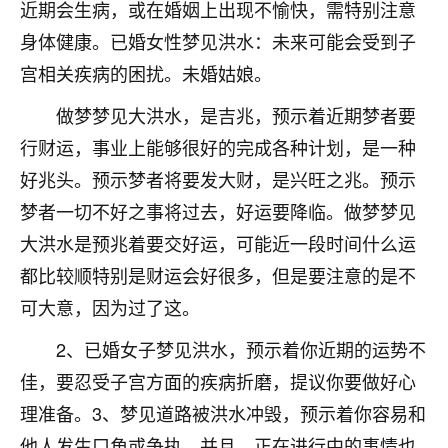
近期会生病，或在婚姻上出现不愉快，需特别注意
七零老顽童
：我母亲前年离世，刚开始我经常
身体健康。已婚女性梦见洪水：未来可能会受到子
做梦梦见她，后来也是朋友介绍，找到慧来老
宫相关疾病的困扰。未婚姑娘。
师，安排了超度法事，做梦再也没有梦到过
了，一开始是半信半疑的，图个心安，给亡母
做梦梦见大洪水，是吉兆，预示着近期梦者要
超度，现在看来，人不信也不行。
行财运，事业上能够很好的完成各种计划，是一种
11
2天前 来自云南
好兆头。预示梦者将要发大财，是兴旺之兆。预示
梦者一切不好之事将过去，好运要降临。做梦梦见
优秀的张同学
大洪水是预兆着要交好运，可能近一段时间什么运
老师收徒吗？？我对这些很感兴趣
15
2天前 来自山西
都比较顺特别是财运会好很多，但是要注意的是不
可大意，因为过了这。
2、已婚女子梦见洪水，预示着你近期的运势不
佳，要忍受子宫方面的疾病折磨，提议你要做好心
理准备。3、梦见道路被洪水冲毁，预示着你容易和
他人发生口角或争执，并且，正在进行中的事情也