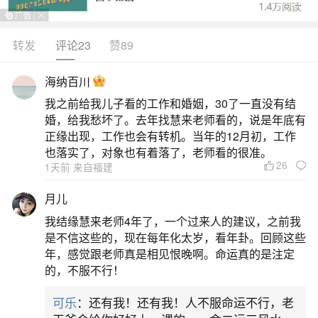
转发
评论23
赞89
生活中像梦见特大洪水是好兆头吗？都是很常
见的问题，但是小问题不注意可能会引起大麻烦，
海纳百川
下面就这个问题给大家做一些解读：
我之前给我儿子看的工作和婚姻，30了一直没有结
婚，给我愁坏了。去年找慧来老师看的，说是年底有
一、梦到超大洪水特别猛是什么兆头？
正缘出现，工作也会有转机。当年的12月初，工作
也落实了，对象也有着落了，老师看的很准。
26
1天前 来自福建
梦到超大洪水特别猛通常预示着财运可以得到
提升，但具体含义还需结合个人身份和梦境细节来
月儿
看：普遍意义：财运旺盛：梦到发大水，水很凶
我结缘慧来老师4年了，一个过来人的建议，之前我
猛，预示着做梦者的财运非常旺盛，特别是从事金
是不信这些的，现在每年化太岁，看年卦。回顾这些
年，感觉跟老师真是相见恨晚啊。命运真的是注定
融、理财等相关行业的人，可能预示着事业发展可
的，不服不行！
以得到他人的扶持，求财容易，贵人运多。不同身
可乐
：还有我！还有我！人不服命运不行，老
份的梦者：中年女子：预示着事业有不利的事，可