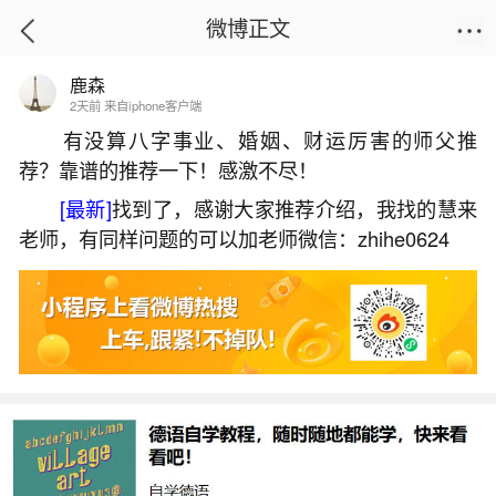
微博正文
鹿森
首页
运势
正文
2天前 来自iphone客户端
有没算八字事业、婚姻、财运厉害的师父推
荐？靠谱的推荐一下！感激不尽！
梦见特大洪水是好兆头吗？
[最新]
找到了，感谢大家推荐介绍，我找的慧来
2026-05-30 15:29:11
4 8 赞
老师，有同样问题的可以加老师微信：zhihe0624