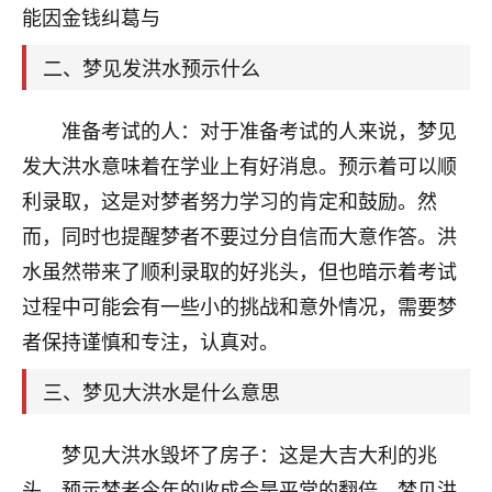
天爷会给你好好上一课的。一命二运三风水，
能因金钱纠葛与
哪样不服都不行！
平安是福
：我也是每年找老师化太岁，看年
二、梦见发洪水预示什么
卦，认识老师3年了，都是缘分啊！
19
准备考试的人：对于准备考试的人来说，梦见
17分钟前 来自湖北
发大洪水意味着在学业上有好消息。预示着可以顺
心若莲花
利录取，这是对梦者努力学习的肯定和鼓励。然
我是做餐饮的，这两年，生意屡屡受挫，店开一家关
而，同时也提醒梦者不要过分自信而大意作答。洪
一家，要么生意不好，生意好的就出事。前些年攒的
家底快败光了，真是倒霉！我也想找人看看到底怎么
水虽然带来了顺利录取的好兆头，但也暗示着考试
回事？
过程中可能会有一些小的挑战和意外情况，需要梦
鹿森
：你可以找老师看看，人有时不服命不行
者保持谨慎和专注，认真对。
啊！
三、梦见大洪水是什么意思
太阳当空赵
：我也做餐饮的，生意不算大，但
是我从找店开始都是找慧来老师跟进的，选
址、风水、还有开业日子，哪哪都看了，虽然
梦见大洪水毁坏了房子：这是大吉大利的兆
大环境不好，但是我家生意还可以，前几天又
头，预示梦者今年的收成会是平常的翻倍。梦见洪