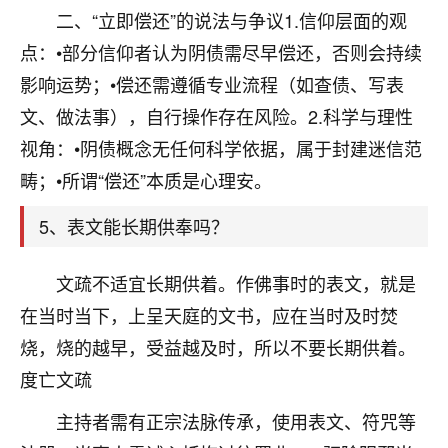
刚找老师做了补财库，希望财运更好一点！
二、“立即偿还”的说法与争议1.信仰层面的观
18
点：•部分信仰者认为阴债需尽早偿还，否则会持续
2小时前 来自海南
影响运势；•偿还需遵循专业流程（如查债、写表
梦醒时分
文、做法事），自行操作存在风险。2.科学与理性
我女儿高二叛逆，大半年不上学，一说她就要死要活
视角：•阴债概念无任何科学依据，属于封建迷信范
的，把我们两口子愁的不行，朋友给我推荐的慧来老
师，一开始我是病急乱投医，这半年来，法事一个个
畴；•所谓“偿还”本质是心理安。
做完，我女儿跟变了个人一样，不期望她能考多好的
大学，只要能安安稳稳的把书读了，身体心理都健健
5、表文能长期供奉吗？
康康的我就很知足了！
文疏不适宜长期供着。作佛事时的表文，就是
鹿森
：可怜天下父母心啊！
在当时当下，上呈天庭的文书，应在当时及时焚
16
3小时前 来自河北
烧，烧的越早，受益越及时，所以不要长期供着。
付深
度亡文疏
我是公司人事调整，有升迁机会，但同时竞争的我们
主持者需有正宗法脉传承，使用表文、符咒等
三个，找老师的时候是抱着侥幸心理，没想到老师看