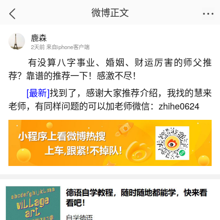
微博正文
鹿森
首页
热点
正文
2天前 来自iphone客户端
有没算八字事业、婚姻、财运厉害的师父推
荐？靠谱的推荐一下！感激不尽！
如何写还阴债表文？
[最新]
找到了，感谢大家推荐介绍，我找的慧来
2026-05-30 12:47:55
5 3 赞
老师，有同样问题的可以加老师微信：zhihe0624
生活中像如何写还阴债表文？都是很常见的问
题，但是小问题不注意可能会引起大麻烦，下面就
这个问题给大家做一些解读：
1、地府表文怎么写
还阴债地府债有两种写法，以下是其中一种：