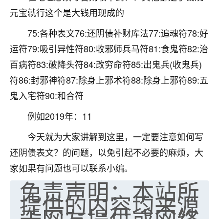
不由人！
元宝就行这个是大钱用现成的
9
75:各种表文76:还阴债补财库法77:追魂符78:好
1天前 来自四川
运符79:吸引异性符80:收邪师兵马符81:食鬼符82:治
金白水清
百病符83:破降头符84:改穷命符85:出鬼兵(收鬼兵)
我也想找老师看看，有没有人给个联系方式的啊？
符86:封邪神符87:除身上邪术符88:除身上邪符89:五
鹿森
：慧来老师微信：gjsy0624
鬼入宅符90:和合符
12
1天前 来自江西
例如2019年：11
今天就为大家讲解到这里，一定要注意如何写
青春168
我也想要，我也想要！
还阴债表文？的问题，以免引起不必要的麻烦，大
15
2天前 来自山西
家如果有问题也可以联系小编。
免责声明：本站所
Jessica李
提供的内容均来源
老师做不做超度法事？我想给我奶奶做超度，她今年
于网友提供或网络
刚去世了。