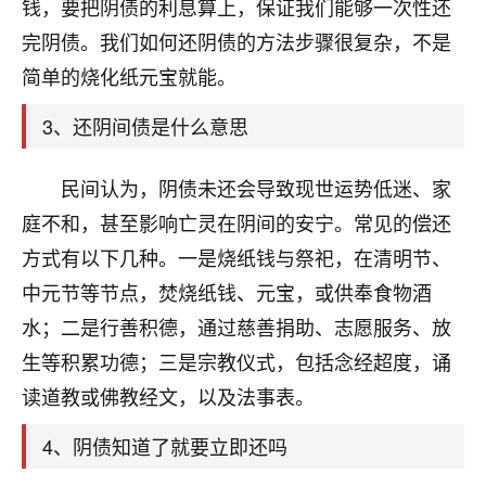
天爷会给你好好上一课的。一命二运三风水，
钱，要把阴债的利息算上，保证我们能够一次性还
哪样不服都不行！
完阴债。我们如何还阴债的方法步骤很复杂，不是
平安是福
：我也是每年找老师化太岁，看年
简单的烧化纸元宝就能。
卦，认识老师3年了，都是缘分啊！
3、还阴间债是什么意思
19
17分钟前 来自湖北
心若莲花
民间认为，阴债未还会导致现世运势低迷、家
我是做餐饮的，这两年，生意屡屡受挫，店开一家关
庭不和，甚至影响亡灵在阴间的安宁。常见的偿还
一家，要么生意不好，生意好的就出事。前些年攒的
方式有以下几种。一是烧纸钱与祭祀，在清明节、
家底快败光了，真是倒霉！我也想找人看看到底怎么
回事？
中元节等节点，焚烧纸钱、元宝，或供奉食物酒
水；二是行善积德，通过慈善捐助、志愿服务、放
鹿森
：你可以找老师看看，人有时不服命不行
生等积累功德；三是宗教仪式，包括念经超度，诵
啊！
太阳当空赵
：我也做餐饮的，生意不算大，但
读道教或佛教经文，以及法事表。
是我从找店开始都是找慧来老师跟进的，选
址、风水、还有开业日子，哪哪都看了，虽然
4、阴债知道了就要立即还吗
大环境不好，但是我家生意还可以，前几天又