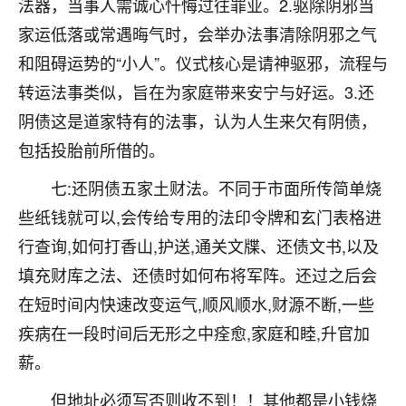
法器，当事人需诚心忏悔过往罪业。2.驱除阴邪当
着我晋升有望，我半信半疑的按照老师建议，做了化
太岁还有一个发钱粮，本来年前的人事调整，拖到年
家运低落或常遇晦气时，会举办法事清除阴邪之气
后，我以为都没戏了，结果开年一上班，开会提拔升
和阻碍运势的“小人”。仪式核心是请神驱邪，流程与
职第一个就是我，职务无所谓，主要是底薪加了
3000，非常开心，无论如何，感恩感谢！🙏🏻
转运法事类似，旨在为家庭带来安宁与好运。3.还
阴债这是道家特有的法事，认为人生来欠有阴债，
鹿森
：恭喜升职加薪！！，请客吗？�
包括投胎前所借的。
32
12小时前 来自北京
七:还阴债五家土财法。不同于市面所传简单烧
心心相印
些纸钱就可以,会传给专用的法印令牌和玄门表格进
我身体不太好，总是病病殃殃的，去检查又没什么大
行查询,如何打香山,护送,通关文牒、还债文书,以及
问题，反正就是不舒服。中医西医看遍了，找不到问
填充财库之法、还债时如何布将军阵。还过之后会
题，后来无意中看到有人推荐慧来老师，跟老师聊过
之后，心情豁然开朗，也听老师建议，处理了一些因
在短时间内快速改变运气,顺风顺水,财源不断,一些
果问题。今年以来，身体比以前好多，主要是心情好
疾病在一段时间后无形之中痊愈,家庭和睦,升官加
了，老师说境随心转，现在深有体会了。
薪。
鹿森
：是的，其实跟老师聊过之后，最大的感
但地址必须写否则收不到！！其他都是小钱烧
触，首先就是心态会变好，万般皆是命，半点