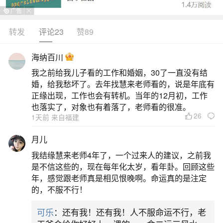
1.首先，写上地址信息，包括省市区县街道小区等
详细信息。2.接着，写上还债人的姓名和生日时辰
转发
评论23
赞89
以及代办人的姓名。3.然后，表达你的愿望，比如
海纳百川
诚请本地城隍土地山神五道将军护法善神大开胜
我之前给我儿子看的工作和婚姻，30了一直没有结
恩，查清弟子在阴还有弟子在阴界的冤亲债主六亲
婚，给我愁坏了。去年找慧来老师看的，说是年底有
卷属，杀生之债，受务速消，让弟子吉祥如意，平
正缘出现，工作也会有转机。当年的12月初，工作
也落实了，对象也有着落了，老师看的很准。
安健康。4.
26
1天前 来自福建
2、还阴阳债怎么还
月儿
我结缘慧来老师4年了，一个过来人的建议，之前我
还阴债的方法步骤。1、书写还阴债表文。还阴
是不信这些的，现在每年化太岁，看年卦。回顾这些
债首先要根据自身的信息来写表文，是借用了天地
年，感觉跟老师真是相见恨晚啊。命运真的是注定
的，不服不行！
的力量来做法，还阴债的表文可以在网上搜一下格
式。2、根据我们自身欠下的数额来准备元宝与玉皇
可乐
：还有我！还有我！人不服命运不行，老