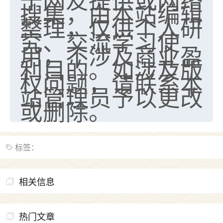
搜集，由本站编辑
七零老顽童
：我母亲前年离世，刚开始我经常
整理，仅供个人研
做梦梦见她，后来也是朋友介绍，找到慧来老
究、交流学习使
师，安排了超度法事，做梦再也没有梦到过
用，不涉及商业盈
了，一开始是半信半疑的，图个心安，给亡母
利目的。如涉及版
超度，现在看来，人不信也不行。
权问题，请联系本
11
2天前 来自云南
站管理员予以更改
或删除。
优秀的张同学
老师收徒吗？？我对这些很感兴趣
15
2天前 来自山西
标签：
相关信息
热门文章