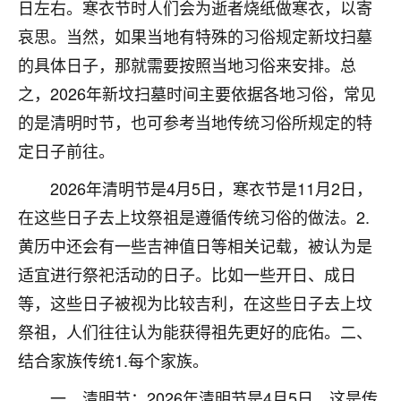
着我晋升有望，我半信半疑的按照老师建议，做了化
日左右。寒衣节时人们会为逝者烧纸做寒衣，以寄
太岁还有一个发钱粮，本来年前的人事调整，拖到年
哀思。当然，如果当地有特殊的习俗规定新坟扫墓
后，我以为都没戏了，结果开年一上班，开会提拔升
的具体日子，那就需要按照当地习俗来安排。总
职第一个就是我，职务无所谓，主要是底薪加了
3000，非常开心，无论如何，感恩感谢！🙏🏻
之，2026年新坟扫墓时间主要依据各地习俗，常见
的是清明时节，也可参考当地传统习俗所规定的特
鹿森
：恭喜升职加薪！！，请客吗？�
定日子前往。
32
12小时前 来自北京
2026年清明节是4月5日，寒衣节是11月2日，
心心相印
在这些日子去上坟祭祖是遵循传统习俗的做法。2.
我身体不太好，总是病病殃殃的，去检查又没什么大
黄历中还会有一些吉神值日等相关记载，被认为是
问题，反正就是不舒服。中医西医看遍了，找不到问
适宜进行祭祀活动的日子。比如一些开日、成日
题，后来无意中看到有人推荐慧来老师，跟老师聊过
之后，心情豁然开朗，也听老师建议，处理了一些因
等，这些日子被视为比较吉利，在这些日子去上坟
果问题。今年以来，身体比以前好多，主要是心情好
祭祖，人们往往认为能获得祖先更好的庇佑。二、
了，老师说境随心转，现在深有体会了。
结合家族传统1.每个家族。
鹿森
：是的，其实跟老师聊过之后，最大的感
一、清明节：2026年清明节是4月5日。这是传
触，首先就是心态会变好，万般皆是命，半点