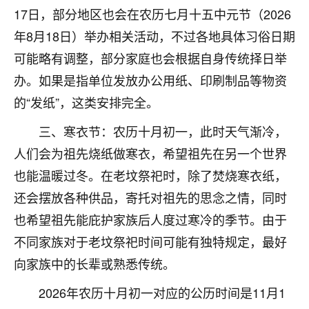
刚找老师做了补财库，希望财运更好一点！
17日，部分地区也会在农历七月十五中元节（2026
18
年8月18日）举办相关活动，不过各地具体习俗日期
2小时前 来自海南
可能略有调整，部分家庭也会根据自身传统择日举
梦醒时分
办。如果是指单位发放办公用纸、印刷制品等物资
我女儿高二叛逆，大半年不上学，一说她就要死要活
的“发纸”，这类安排完全。
的，把我们两口子愁的不行，朋友给我推荐的慧来老
师，一开始我是病急乱投医，这半年来，法事一个个
三、寒衣节：农历十月初一，此时天气渐冷，
做完，我女儿跟变了个人一样，不期望她能考多好的
大学，只要能安安稳稳的把书读了，身体心理都健健
人们会为祖先烧纸做寒衣，希望祖先在另一个世界
康康的我就很知足了！
也能温暖过冬。在老坟祭祀时，除了焚烧寒衣纸，
还会摆放各种供品，寄托对祖先的思念之情，同时
鹿森
：可怜天下父母心啊！
也希望祖先能庇护家族后人度过寒冷的季节。由于
16
3小时前 来自河北
不同家族对于老坟祭祀时间可能有独特规定，最好
付深
向家族中的长辈或熟悉传统。
我是公司人事调整，有升迁机会，但同时竞争的我们
2026年农历十月初一对应的公历时间是11月1
三个，找老师的时候是抱着侥幸心理，没想到老师看