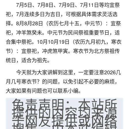
7月5日、7月8日、7月9日、7月11日等均宜祭
七零老顽童
：我母亲前年离世，刚开始我经常
祀，7月连续多日为吉日，可根据具体需求灵活选
做梦梦见她，后来也是朋友介绍，找到慧来老
师，安排了超度法事，做梦再也没有梦到过
择。8月8月28日（农历七月十五，中元节）：宜祭
了，一开始是半信半疑的，图个心安，给亡母
祀，冲羊煞癸未。中元节为民间祭祖重要节日，适
超度，现在看来，人不信也不行。
合集中祭祀。10月10月19日（农历九月初九，寒衣
11
2天前 来自云南
节）：宜祭祀，冲虎煞甲寅。寒衣节为北方祭祖传
统日，适合为祖先。
优秀的张同学
老师收徒吗？？我对这些很感兴趣
今天就为大家讲解到这里，一定要注意2026几
15
2天前 来自山西
月几号寒衣节？的问题，以免引起不必要的麻烦，
大家如果有问题也可以联系小编。
免责声明：本站所
提供的内容均来源
于网友提供或网络
搜集，由本站编辑