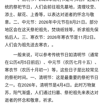
不由人！
统的祭祀节日，人们会前往祖先墓地，清理坟茔、
添土、献花、上香等，以表达对逝者的怀念与敬
9
1天前 来自四川
意。二、中元节：2026年中元节在8月21日。部分
金白水清
地区会在这天祭祀祖先，焚烧纸钱等，祈求祖先保
我也想找老师看看，有没有人给个联系方式的啊？
佑后人。三、寒衣节：2026年寒衣节是11月2日。
人们会为祖先送去寒衣，。
鹿森
：慧来老师微信：gjsy0624
一般来说，可以参考传统节日如清明节（通常
12
1天前 来自江西
在公历4月5日前后）、中元节（农历七月十五）、
青春168
寒衣节（农历十月初一）等，这些日子是比较常见
我也想要，我也想要！
的祭祀时间。一、清明节：这是最重要的祭祀节日
15
2天前 来自山西
之一。在2026年，清明节是4月4日。此时万物复
Jessica李
苏，阳气渐盛，人们通过扫墓、祭祀祖先来表达对
老师做不做超度法事？我想给我奶奶做超度，她今年
逝者的怀念和敬意，祈求。
刚去世了。