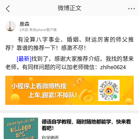
微博正文
鹿森
首页
热点
正文
2天前 来自iphone客户端
有没算八字事业、婚姻、财运厉害的师父推
荐？靠谱的推荐一下！感激不尽！
2026几月几号寒衣节？
[最新]
找到了，感谢大家推荐介绍，我找的慧来
2026-05-30 12:33:24
29 3 赞
老师，有同样问题的可以加老师微信：zhihe0624
生活中像2026几月几号寒衣节？都是很常见的
问题，但是小问题不注意可能会引起大麻烦，下面
就这个问题给大家做一些解读：
一、2026年寒衣节是几月几日
2026年寒衣节是公历2026年11月9日，也是农