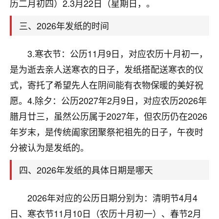
天爷会给你好好上一课的。一命二运三风水，
历二月初四）2.3月22日（星期日，。
哪样不服都不行！
平安是福
：我也是每年找老师化太岁，看年
三、2026年发纸的时间
卦，认识老师3年了，都是缘分啊！
3.寒衣节：公历11月9日，对应农历十月初一，
19
17分钟前 来自湖北
是为逝去亲人送寒衣的日子，发纸搭配送寒衣的仪
心若莲花
式，寄托了希望先人在阴间能有衣物保暖的美好祝
我是做餐饮的，这两年，生意屡屡受挫，店开一家关
愿。4.除夕：公历2027年2月9日，对应农历2026年
一家，要么生意不好，生意好的就出事。前些年攒的
腊月廿三，虽然公历属于2027年，但农历仍在2026
家底快败光了，真是倒霉！我也想找人看看到底怎么
回事？
年岁末，是传统阖家团聚祭祀祖先的日子，午夜时
分被认为是发纸的。
鹿森
：你可以找老师看看，人有时不服命不行
啊！
四、2026年发纸的具体日期是哪天
太阳当空赵
：我也做餐饮的，生意不算大，但
是我从找店开始都是找慧来老师跟进的，选
2026年对应的公历日期分别为：清明节4月4
址、风水、还有开业日子，哪哪都看了，虽然
大环境不好，但是我家生意还可以，前几天又
日、寒衣节11月10日（农历十月初一）、春节2月