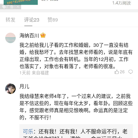
历十月初一。这个节日在中国传统文化中占据重要
地位，被亲切地称为“穿寒衣节”。寒衣节不仅仅是一
转发
评论23
赞89
个纪念日，更是一个提醒人们关注气温变化、适时
海纳百川
增添衣物的节日。随着农历十月初一的临近，人们
我之前给我儿子看的工作和婚姻，30了一直没有结
开始感受到气温的逐渐下降，这时寒衣节便显得尤
婚，给我愁坏了。去年找慧来老师看的，说是年底有
为重要。它不仅是季节转换的节点，更是传承
正缘出现，工作也会有转机。当年的12月初，工作
也落实了，对象也有着落了，老师看的很准。
26
二、2026年祭奠时间
1天前 来自福建
月儿
2026年适宜祭奠的传统节日与吉日如下：一、
我结缘慧来老师4年了，一个过来人的建议，之前我
传统祭奠节日（一）寒衣节（农历十月初一）1.公
是不信这些的，现在每年化太岁，看年卦。回顾这些
历日期：2026年11月9日（星期一）2.民俗意义：
年，感觉跟老师真是相见恨晚啊。命运真的是注定
的，不服不行！
为祖先"送寒衣"的祭祖节，北方地区尤为重视。二、
春季祭奠吉日（3月部分）1.3月21日（星期六，农
可乐
：还有我！还有我！人不服命运不行，老