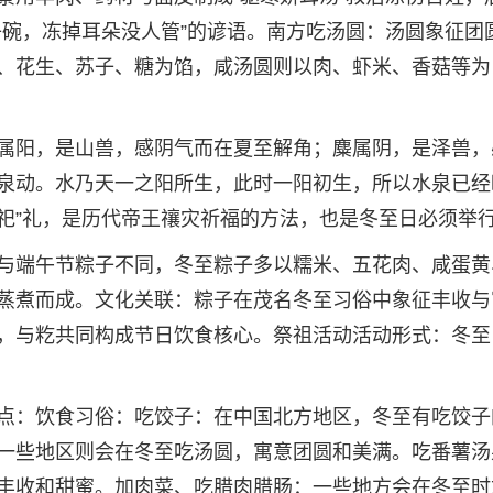
子碗，冻掉耳朵没人管”的谚语。南方吃汤圆：汤圆象征团
、花生、苏子、糖为馅，咸汤圆则以肉、虾米、香菇等为
属阳，是山兽，感阴气而在夏至解角；麋属阴，是泽兽，
泉动。水乃天一之阳所生，此时一阳初生，所以水泉已经
郊祀”礼，是历代帝王禳灾祈福的方法，也是冬至日必须举
与端午节粽子不同，冬至粽子多以糯米、五花肉、咸蛋黄
蒸煮而成。文化关联：粽子在茂名冬至习俗中象征丰收与
，与籺共同构成节日饮食核心。祭祖活动活动形式：冬至
点：饮食习俗：吃饺子：在中国北方地区，冬至有吃饺子
一些地区则会在冬至吃汤圆，寓意团圆和美满。吃番薯汤
丰收和甜蜜。加肉菜、吃腊肉腊肠：一些地方会在冬至时