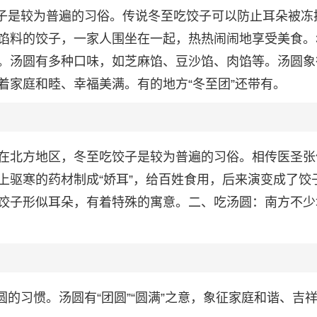
饺子是较为普遍的习俗。传说冬至吃饺子可以防止耳朵被冻
馅料的饺子，一家人围坐在一起，热热闹闹地享受美食。3
。汤圆有多种口味，如芝麻馅、豆沙馅、肉馅等。汤圆象
着家庭和睦、幸福美满。有的地方“冬至团”还带有。
在北方地区，冬至吃饺子是较为普遍的习俗。相传医圣张
上驱寒的药材制成“娇耳”，给百姓食用，后来演变成了饺
饺子形似耳朵，有着特殊的寓意。二、吃汤圆：南方不少
圆的习惯。汤圆有“团圆”“圆满”之意，象征家庭和谐、吉