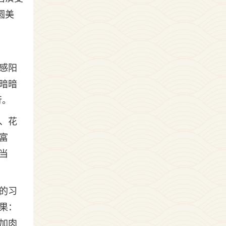
圆美
感阳
暗暗
行。
、花
富
当
的习
果：
加肉