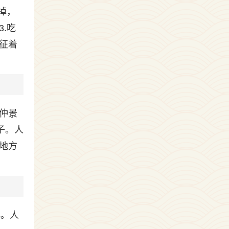
掉，
.吃
征着
仲景
子。人
地方
祥。人