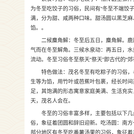
为冬至吃饺子的习俗，民间有“冬至不端饺
满，分为甜、咸两种口味。甜汤圆以黑芝麻
馅。。
二候麋角解：冬至后五日，麋角解。鹿
气而在冬至解角。三候水泉动：再五日，水
流动。冬至习俗冬至祭天“祭天”即古代的“
特色做法：茂名冬至有吃粽子的习俗，
生等为馅，用竹叶或芭蕉叶包裹，经长时间
足，其饱满的形态寓意家庭美满、生活充实
天，茂名人会在。
冬至的习俗丰富多样，主要包括以下几
俗，象征着团圆和辞旧迎新。吃汤圆：南方
部分地区有冬至吃番薯汤果的习俗，象征着