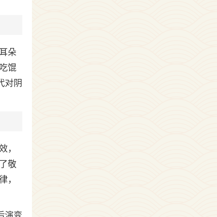
耳朵
吃馄
代对阴
效，
了敬
律，
后演变