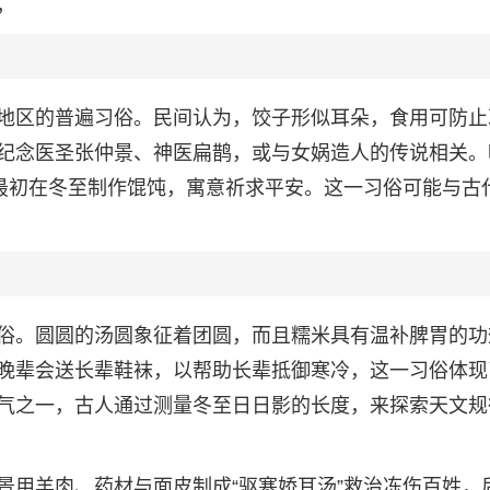
，
地区的普遍习俗。民间认为，饺子形似耳朵，食用可防止
纪念医圣张仲景、神医扁鹊，或与女娲造人的传说相关。
。最初在冬至制作馄饨，寓意祈求平安。这一习俗可能与古
俗。圆圆的汤圆象征着团圆，而且糯米具有温补脾胃的功
晚辈会送长辈鞋袜，以帮助长辈抵御寒冷，这一习俗体现
气之一，古人通过测量冬至日日影的长度，来探索天文规
景用羊肉、药材与面皮制成“驱寒娇耳汤”救治冻伤百姓，