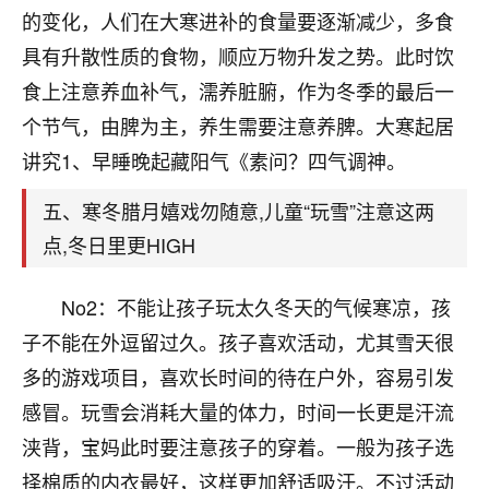
刚找老师做了补财库，希望财运更好一点！
的变化，人们在大寒进补的食量要逐渐减少，多食
18
具有升散性质的食物，顺应万物升发之势。此时饮
2小时前 来自海南
食上注意养血补气，濡养脏腑，作为冬季的最后一
梦醒时分
个节气，由脾为主，养生需要注意养脾。大寒起居
我女儿高二叛逆，大半年不上学，一说她就要死要活
讲究1、早睡晚起藏阳气《素问？四气调神。
的，把我们两口子愁的不行，朋友给我推荐的慧来老
师，一开始我是病急乱投医，这半年来，法事一个个
五、寒冬腊月嬉戏勿随意,儿童“玩雪”注意这两
做完，我女儿跟变了个人一样，不期望她能考多好的
大学，只要能安安稳稳的把书读了，身体心理都健健
点,冬日里更HIGH
康康的我就很知足了！
No2：不能让孩子玩太久冬天的气候寒凉，孩
鹿森
：可怜天下父母心啊！
子不能在外逗留过久。孩子喜欢活动，尤其雪天很
16
3小时前 来自河北
多的游戏项目，喜欢长时间的待在户外，容易引发
付深
感冒。玩雪会消耗大量的体力，时间一长更是汗流
我是公司人事调整，有升迁机会，但同时竞争的我们
浃背，宝妈此时要注意孩子的穿着。一般为孩子选
三个，找老师的时候是抱着侥幸心理，没想到老师看
择棉质的内衣最好，这样更加舒适吸汗。不过活动