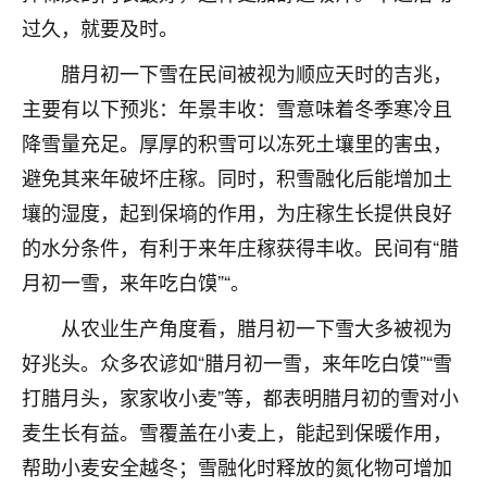
着我晋升有望，我半信半疑的按照老师建议，做了化
过久，就要及时。
太岁还有一个发钱粮，本来年前的人事调整，拖到年
后，我以为都没戏了，结果开年一上班，开会提拔升
腊月初一下雪在民间被视为顺应天时的吉兆，
职第一个就是我，职务无所谓，主要是底薪加了
3000，非常开心，无论如何，感恩感谢！🙏🏻
主要有以下预兆：年景丰收：雪意味着冬季寒冷且
降雪量充足。厚厚的积雪可以冻死土壤里的害虫，
鹿森
：恭喜升职加薪！！，请客吗？�
避免其来年破坏庄稼。同时，积雪融化后能增加土
32
12小时前 来自北京
壤的湿度，起到保墒的作用，为庄稼生长提供良好
的水分条件，有利于来年庄稼获得丰收。民间有“腊
心心相印
月初一雪，来年吃白馍”“。
我身体不太好，总是病病殃殃的，去检查又没什么大
问题，反正就是不舒服。中医西医看遍了，找不到问
从农业生产角度看，腊月初一下雪大多被视为
题，后来无意中看到有人推荐慧来老师，跟老师聊过
之后，心情豁然开朗，也听老师建议，处理了一些因
好兆头。众多农谚如“腊月初一雪，来年吃白馍”“雪
果问题。今年以来，身体比以前好多，主要是心情好
打腊月头，家家收小麦”等，都表明腊月初的雪对小
了，老师说境随心转，现在深有体会了。
麦生长有益。雪覆盖在小麦上，能起到保暖作用，
鹿森
：是的，其实跟老师聊过之后，最大的感
帮助小麦安全越冬；雪融化时释放的氮化物可增加
触，首先就是心态会变好，万般皆是命，半点