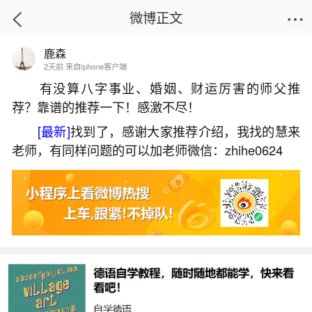
微博正文
鹿森
首页
运势
正文
2天前 来自iphone客户端
有没算八字事业、婚姻、财运厉害的师父推
荐？靠谱的推荐一下！感激不尽！
腊月下雪注意事项
[最新]
找到了，感谢大家推荐介绍，我找的慧来
2026-05-30 11:26:43
27 8 赞
老师，有同样问题的可以加老师微信：zhihe0624
生活中像腊月下雪注意事项都是很常见的问
题，但是小问题不注意可能会引起大麻烦，下面就
这个问题给大家做一些解读：
一、大寒有什么忌讳
切忌运动过量，避免阳气随汗液而出受到损