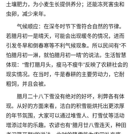
土壤肥力，为小麦生长提供养分；还能冻死害虫和
不由人！
虫卵，减少来年。
9
1天前 来自四川
气候顺应：在深冬时节下雪符合自然的节律。
金白水清
若腊月初一是晴天，可能会出现暖冬的情况，进而
我也想找老师看看，有没有人给个联系方式的啊？
引发冬旱和倒春寒等不利气候现象。所以民间有“不
怕腊月初一淋，就怕腊月初一晴”的说法。生活智慧
鹿森
：慧来老师微信：gjsy0624
体现：“雪打腊月头，瘦马不瘦牛”反映了农耕社会的
12
1天前 来自江西
现实情况。在当时，牛是春耕的主要劳动力，它耐
粗饲，并且会被。
青春168
我也想要，我也想要！
腊月二十八下雪没有绝对的好坏，利弊各有体
15
2天前 来自山西
现。从好的方面来看，洁白的积雪能烘托出更浓厚
Jessica李
的年节氛围，大家可以通过堆雪人、打雪仗等活动
老师做不做超度法事？我想给我奶奶做超度，她今年
增添过年的乐趣。农谚也有“腊月廿八雪连天，种田
刚去世了。