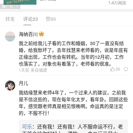
伤。锻炼应选在广场向阳的地方进行，运动项目可
根据个人喜好选择，如快走、慢跑、广场舞等，运
转发
评论23
赞89
动强度以微微出汗为宜。雾霾、下雪天最好暂停锻
海纳百川
炼。不损阴津：随着天地间水气的减少，人体内的
我之前给我儿子看的工作和婚姻，30了一直没有结
阴液也容易不足，因此要注意保护阴津。呼吸系统
婚，给我愁坏了。去年找慧来老师看的，说是年底有
有宿疾的人要特别注意，心血管疾病患者更易造成
正缘出现，工作也会有转机。当年的12月初，工作
也落实了，对象也有着落了，老师看的很准。
血黏度增高，需加强防范。
26
1天前 来自福建
二、“男怕六月,女怕腊月”,提醒女人:2不碰,3不
月儿
吃,舒坦过寒天
我结缘慧来老师4年了，一个过来人的建议，之前我
是不信这些的，现在每年化太岁，看年卦。回顾这些
因此，女性在雪天出门时，一定要穿暖和点，
年，感觉跟老师真是相见恨晚啊。命运真的是注定
的，不服不行！
戴上手套、帽子和围巾，尽量避免接触到雪水。“3
不吃”不吃生冷寒凉的食物寒冬腊月，人体阳气内
可乐
：还有我！还有我！人不服命运不行，老