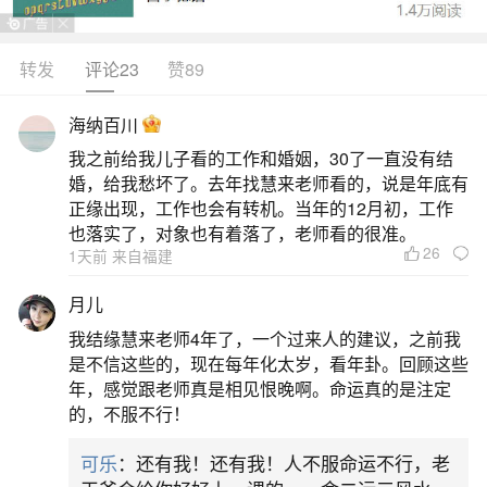
转发
评论23
赞89
生活中像邳州除夕风俗都是很常见的问题，但
是小问题不注意可能会引起大麻烦，下面就这个问
海纳百川
题给大家做一些解读：
我之前给我儿子看的工作和婚姻，30了一直没有结
婚，给我愁坏了。去年找慧来老师看的，说是年底有
1、邳州市春节放几次鞭炮
正缘出现，工作也会有转机。当年的12月初，工作
也落实了，对象也有着落了，老师看的很准。
26
1天前 来自福建
此阶段为春节假期主体，每日开放6小时，覆盖
晚餐后至夜间休息前的时间，便于市民日常庆祝。
月儿
元宵节当日：2月24日（正月十五）17时至23时。
我结缘慧来老师4年了，一个过来人的建议，之前我
元宵节作为春节尾声的重要节日，单独设置6小时燃
是不信这些的，现在每年化太岁，看年卦。回顾这些
年，感觉跟老师真是相见恨晚啊。命运真的是注定
放时段，延续传统年俗氛围。二、燃放规则与限制
的，不服不行！
区域限制：仅限邳州市禁放区域内设立的5处集中燃
可乐
：还有我！还有我！人不服命运不行，老
放点，其他区域仍禁止燃放。时间外禁放：除