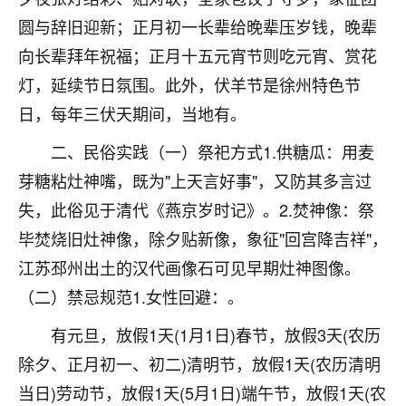
刚找老师做了补财库，希望财运更好一点！
圆与辞旧迎新；正月初一长辈给晚辈压岁钱，晚辈
18
2小时前 来自海南
向长辈拜年祝福；正月十五元宵节则吃元宵、赏花
灯，延续节日氛围。此外，伏羊节是徐州特色节
梦醒时分
日，每年三伏天期间，当地有。
我女儿高二叛逆，大半年不上学，一说她就要死要活
的，把我们两口子愁的不行，朋友给我推荐的慧来老
二、民俗实践（一）祭祀方式1.供糖瓜：用麦
师，一开始我是病急乱投医，这半年来，法事一个个
做完，我女儿跟变了个人一样，不期望她能考多好的
芽糖粘灶神嘴，既为"上天言好事"，又防其多言过
大学，只要能安安稳稳的把书读了，身体心理都健健
失，此俗见于清代《燕京岁时记》。2.焚神像：祭
康康的我就很知足了！
毕焚烧旧灶神像，除夕贴新像，象征"回宫降吉祥"，
鹿森
：可怜天下父母心啊！
江苏邳州出土的汉代画像石可见早期灶神图像。
（二）禁忌规范1.女性回避：。
16
3小时前 来自河北
有元旦，放假1天(1月1日)春节，放假3天(农历
付深
除夕、正月初一、初二)清明节，放假1天(农历清明
我是公司人事调整，有升迁机会，但同时竞争的我们
三个，找老师的时候是抱着侥幸心理，没想到老师看
当日)劳动节，放假1天(5月1日)端午节，放假1天(农