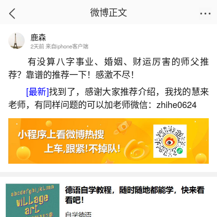
微博正文
鹿森
首页
运势
正文
2天前 来自iphone客户端
有没算八字事业、婚姻、财运厉害的师父推
荐？靠谱的推荐一下！感激不尽！
邳州除夕风俗
[最新]
找到了，感谢大家推荐介绍，我找的慧来
2026-05-30 08:46:12
26 9 赞
老师，有同样问题的可以加老师微信：zhihe0624