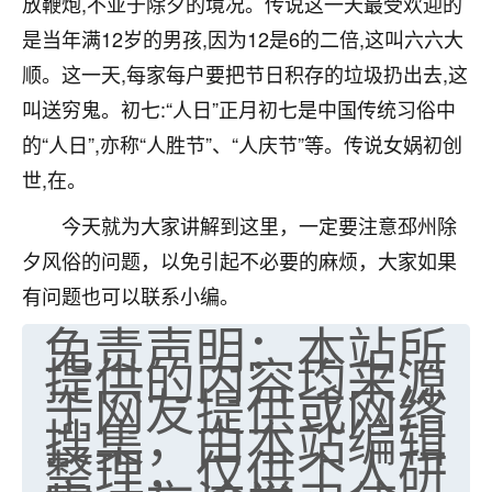
放鞭炮,不亚于除夕的境况。传说这一天最受欢迎的
七零老顽童
：我母亲前年离世，刚开始我经常
是当年满12岁的男孩,因为12是6的二倍,这叫六六大
做梦梦见她，后来也是朋友介绍，找到慧来老
顺。这一天,每家每户要把节日积存的垃圾扔出去,这
师，安排了超度法事，做梦再也没有梦到过
叫送穷鬼。初七:“人日”正月初七是中国传统习俗中
了，一开始是半信半疑的，图个心安，给亡母
超度，现在看来，人不信也不行。
的“人日”,亦称“人胜节”、“人庆节”等。传说女娲初创
世,在。
11
2天前 来自云南
今天就为大家讲解到这里，一定要注意邳州除
优秀的张同学
夕风俗的问题，以免引起不必要的麻烦，大家如果
老师收徒吗？？我对这些很感兴趣
15
2天前 来自山西
有问题也可以联系小编。
免责声明：本站所
提供的内容均来源
于网友提供或网络
搜集，由本站编辑
整理，仅供个人研