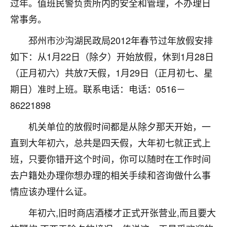
过年。值班民警负责所内的安全和管理，不办理日
不由人！
常事务。
9
1天前 来自四川
邳州市沙沟湖民政局2012年春节过年放假安排
如下：从1月22日（除夕）开始放假，休到1月28日
金白水清
（正月初六）共放7天假，1月29日（正月初七、星
我也想找老师看看，有没有人给个联系方式的啊？
期日）准时上班。联系电话：电话：0516－
鹿森
：慧来老师微信：gjsy0624
86221898
12
1天前 来自江西
机关单位的放假时间都是从除夕那天开始，一
青春168
直到大年初六，总共是四天假，大年初七就正式上
我也想要，我也想要！
班，只要你错开这个时间，你可以随时在工作时间
15
2天前 来自山西
去户籍处办理你想办理的相关手续和咨询做什么事
Jessica李
情应该办理什么证。
老师做不做超度法事？我想给我奶奶做超度，她今年
年初六,旧时商店酒楼才正式开张营业,而且要大
刚去世了。