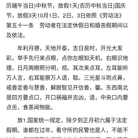
着我晋升有望，我半信半疑的按照老师建议，做了化
历端午当日)中秋节，放假1天(农历中秋当日)国庆
太岁还有一个发钱粮，本来年前的人事调整，拖到年
节，放假3天10月1日、2日、3日依照《劳动法》
后，我以为都没戏了，结果开年一上班，开会提拔升
职第一个就是我，职务无所谓，主要是底薪加了
第五十一条 劳动者在法定休假日和婚丧假期间以
3000，非常开心，无论如何，感恩感谢！🙏🏻
及依法。
鹿森
：恭喜升职加薪！！，请客吗？�
年利月德，天地开泰，吉日良时，开光大发
32
彩，举手先行来点眼，点你左眼知天机，右眼识地
12小时前 来自北京
理，日月两眼照分明，视。其次来点耳，左耳能听
心心相印
万人言，右耳能察万人语，聪。三光星斗则点鼻，
我身体不太好，总是病病殃殃的，去检查又没什么大
戒香定香与慧香，解脱智见开信香，馨。东西南北
问题，反正就是不舒服。中医西医看遍了，找不到问
题，后来无意中看到有人推荐慧来老师，跟老师聊过
是四方要点口，开口祸福并吉凶，语，中央口内要
之后，心情豁然开朗，也听老师建议，处理了一些因
点舌，食茶闻物能。
果问题。今年以来，身体比以前好多，主要是心情好
了，老师说境随心转，现在深有体会了。
放1.国家统一规定，除夕到正月初六属于法定
假期。谁都在过年，看守所的民警也是人，不能不
鹿森
：是的，其实跟老师聊过之后，最大的感
触，首先就是心态会变好，万般皆是命，半点