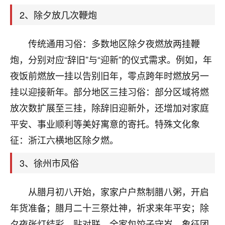
天爷会给你好好上一课的。一命二运三风水，
哪样不服都不行！
2、除夕放几次鞭炮
平安是福
：我也是每年找老师化太岁，看年
卦，认识老师3年了，都是缘分啊！
传统通用习俗：多数地区除夕夜燃放两挂鞭
19
炮，分别对应“辞旧”与“迎新”的仪式需求。例如，年
17分钟前 来自湖北
夜饭前燃放一挂以告别旧年，零点跨年时燃放另一
心若莲花
挂以迎接新年。部分地区三挂习俗：部分区域将燃
我是做餐饮的，这两年，生意屡屡受挫，店开一家关
放次数扩展至三挂，除辞旧迎新外，还增加对家庭
一家，要么生意不好，生意好的就出事。前些年攒的
家底快败光了，真是倒霉！我也想找人看看到底怎么
平安、事业顺利等美好寓意的寄托。特殊文化象
回事？
征：浙江六横地区除夕燃。
鹿森
：你可以找老师看看，人有时不服命不行
3、徐州市风俗
啊！
太阳当空赵
：我也做餐饮的，生意不算大，但
从腊月初八开始，家家户户熬制腊八粥，开启
是我从找店开始都是找慧来老师跟进的，选
址、风水、还有开业日子，哪哪都看了，虽然
年货准备；腊月二十三祭灶神，祈求来年平安；除
大环境不好，但是我家生意还可以，前几天又
夕夜张灯结彩、贴对联，全家包饺子守岁，象征团