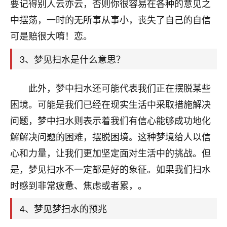
天爷会给你好好上一课的。一命二运三风水，
要记得别人云亦云，否则你很容易在各种的意见之
哪样不服都不行！
中摆荡，一时的无所事从事小，丧失了自己的自信
平安是福
：我也是每年找老师化太岁，看年
可是赔很大唷！恋。
卦，认识老师3年了，都是缘分啊！
3、梦见扫水是什么意思？
19
17分钟前 来自湖北
心若莲花
此外，梦中扫水还可能代表我们正在摆脱某些
我是做餐饮的，这两年，生意屡屡受挫，店开一家关
困境。可能是我们已经在现实生活中采取措施解决
一家，要么生意不好，生意好的就出事。前些年攒的
问题，梦中扫水则表示着我们有信心能够成功地化
家底快败光了，真是倒霉！我也想找人看看到底怎么
回事？
解解决问题的困难，摆脱困境。这种梦境给人以信
心和力量，让我们更加坚定面对生活中的挑战。但
鹿森
：你可以找老师看看，人有时不服命不行
是，梦见扫水不一定都是好的象征。如果我们扫水
啊！
太阳当空赵
：我也做餐饮的，生意不算大，但
时感到非常疲惫、焦虑或者累，。
是我从找店开始都是找慧来老师跟进的，选
址、风水、还有开业日子，哪哪都看了，虽然
4、梦见梦扫水的预兆
大环境不好，但是我家生意还可以，前几天又