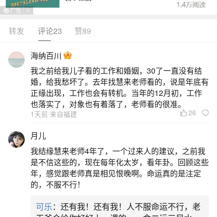
些不良情感、恶习或心态。这种清洗的过程让你感
到舒适和安心，象征着内心的净化和成长。代表摆
转发
评论23
赞89
脱困境：梦中扫水还可能代表你正在摆脱某些现实
海纳百川
中的困境。这可能意味着你已经采取了措施来解决
我之前给我儿子看的工作和婚姻，30了一直没有结
问题，并且有信心成功地化解困难，摆脱当前的困
婚，给我愁坏了。去年找慧来老师看的，说是年底有
境。反映身心状态：如果在梦中扫水时感到非常疲
正缘出现，工作也会有转机。当年的12月初，工作
也落实了，对象也有着落了，老师看的很准。
惫、
26
1天前 来自福建
2、梦见扫水的预兆
月儿
我结缘慧来老师4年了，一个过来人的建议，之前我
怀孕的人梦见扫水，预示生女，冬占生男，慎
是不信这些的，现在每年化太岁，看年卦。回顾这些
防胎死腹中。梦见扫水，这两天工作上的事情，很
年，感觉跟老师真是相见恨晚啊。命运真的是注定
的，不服不行！
可能会让你愁眉不展。在这当中你可能征询太多人
的意见，或者是决策者本身意向并不明显。所以你
可乐
：还有我！还有我！人不服命运不行，老