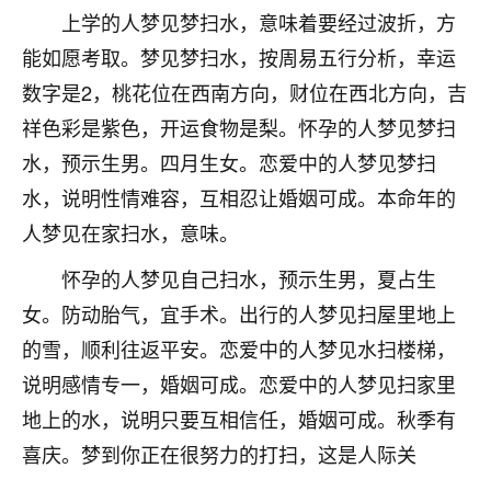
刚找老师做了补财库，希望财运更好一点！
上学的人梦见梦扫水，意味着要经过波折，方
18
能如愿考取。梦见梦扫水，按周易五行分析，幸运
2小时前 来自海南
数字是2，桃花位在西南方向，财位在西北方向，吉
梦醒时分
祥色彩是紫色，开运食物是梨。怀孕的人梦见梦扫
我女儿高二叛逆，大半年不上学，一说她就要死要活
水，预示生男。四月生女。恋爱中的人梦见梦扫
的，把我们两口子愁的不行，朋友给我推荐的慧来老
师，一开始我是病急乱投医，这半年来，法事一个个
水，说明性情难容，互相忍让婚姻可成。本命年的
做完，我女儿跟变了个人一样，不期望她能考多好的
人梦见在家扫水，意味。
大学，只要能安安稳稳的把书读了，身体心理都健健
康康的我就很知足了！
怀孕的人梦见自己扫水，预示生男，夏占生
女。防动胎气，宜手术。出行的人梦见扫屋里地上
鹿森
：可怜天下父母心啊！
的雪，顺利往返平安。恋爱中的人梦见水扫楼梯，
16
3小时前 来自河北
说明感情专一，婚姻可成。恋爱中的人梦见扫家里
付深
地上的水，说明只要互相信任，婚姻可成。秋季有
我是公司人事调整，有升迁机会，但同时竞争的我们
喜庆。梦到你正在很努力的打扫，这是人际关
三个，找老师的时候是抱着侥幸心理，没想到老师看