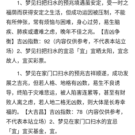
着我晋升有望，我半信半疑的按照老师建议，做了化
1、梦见扫把扫水的预兆境遇虽安定，受一时之
太岁还有一个发钱粮，本来年前的人事调整，拖到年
福荫而获得安定之生活，但成功运因被压制，不能
后，我以为都没戏了，结果开年一上班，开会提拔升
有所伸张，常有烦恼与困难，身心过劳，易生脑
职第一个就是我，职务无所谓，主要是底薪加了
3000，非常开心，无论如何，感恩感谢！🙏🏻
疾、肺疾或遭难之虑，晚年不佳之兆。【吉凶争
衡】吉凶指数：92（内容仅供参考，不代表本站立
鹿森
：恭喜升职加薪！！，请客吗？�
场）2、梦见扫把扫水的宜忌「宜」宜晒太阳，宜念
32
12小时前 来自北京
故人，宜买彩票。
心心相印
1、梦见在家门口扫水的预兆吉祥顺遂，成功发
我身体不太好，总是病病殃殃的，去检查又没什么大
展之吉兆，但若人格、地格有凶数，易生不良诱
问题，反正就是不舒服。中医西医看遍了，找不到问
导，终陷于灾难悲运，被人陷害连累等，甚至有财
题，后来无意中看到有人推荐慧来老师，跟老师聊过
之后，心情豁然开朗，也听老师建议，处理了一些因
败人离之虑，若人地二格无凶数，则大体是长寿幸
果问题。今年以来，身体比以前好多，主要是心情好
福的。【大吉昌】吉凶指数：78（内容仅供参考，
了，老师说境随心转，现在深有体会了。
不代表本站立场）2、梦见在家门口扫水的宜忌
鹿森
：是的，其实跟老师聊过之后，最大的感
「宜」宜买基金，宜。
触，首先就是心态会变好，万般皆是命，半点