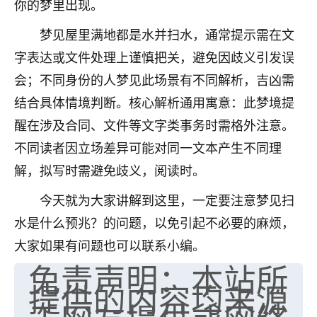
你的梦里出现。
七零老顽童
：我母亲前年离世，刚开始我经常
梦见屋里满地都是水并扫水，通常提示需在文
做梦梦见她，后来也是朋友介绍，找到慧来老
师，安排了超度法事，做梦再也没有梦到过
字表达或文件处理上谨慎把关，避免因歧义引发误
了，一开始是半信半疑的，图个心安，给亡母
会；不同身份的人梦见此场景有不同解析，吉凶需
超度，现在看来，人不信也不行。
结合具体情境判断。核心解析通用寓意：此梦境提
11
2天前 来自云南
醒在涉及合同、文件等文字类事务时需格外注意。
不同读者因立场差异可能对同一文本产生不同理
优秀的张同学
解，拟写时需避免歧义，阅读时。
老师收徒吗？？我对这些很感兴趣
15
2天前 来自山西
今天就为大家讲解到这里，一定要注意梦见扫
水是什么预兆？的问题，以免引起不必要的麻烦，
大家如果有问题也可以联系小编。
免责声明：本站所
提供的内容均来源