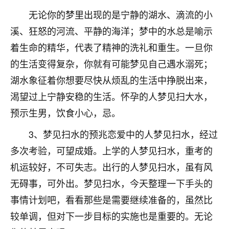
不由人！
无论你的梦里出现的是宁静的湖水、滴流的小
溪、狂怒的河流、平静的海洋；梦中的水总是喻示
9
1天前 来自四川
着生命的精华，代表了精神的洗礼和重生。一旦你
金白水清
的生活变得复杂，你就有可能梦见自己遇水溺死；
我也想找老师看看，有没有人给个联系方式的啊？
湖水象征着你想要尽快从烦乱的生活中挣脱出来，
渴望过上宁静安稳的生活。怀孕的人梦见扫大水，
鹿森
：慧来老师微信：gjsy0624
预示生男，饮食小心，忌。
12
1天前 来自江西
3、梦见扫水的预兆恋爱中的人梦见扫水，经过
青春168
多次考验，可望成婚。上学的人梦见扫水，重考的
我也想要，我也想要！
机运较好，不可失志。出行的人梦见扫水，虽有风
15
2天前 来自山西
无碍事，可外出。梦见扫水，今天整理一下手头的
Jessica李
事情计划吧，看看那些是需要继续准备的，虽然比
老师做不做超度法事？我想给我奶奶做超度，她今年
较单调，但对下一步目标的实施也是重要的。无论
刚去世了。