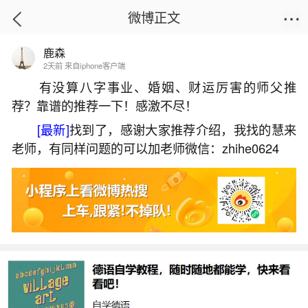
微博正文
鹿森
首页
运势
正文
2天前 来自iphone客户端
有没算八字事业、婚姻、财运厉害的师父推
荐？靠谱的推荐一下！感激不尽！
梦见扫水是什么预兆？
[最新]
找到了，感谢大家推荐介绍，我找的慧来
2026-05-30 08:28:25
6 4 赞
老师，有同样问题的可以加老师微信：zhihe0624
生活中像梦见扫水是什么预兆？都是很常见的
问题，但是小问题不注意可能会引起大麻烦，下面
就这个问题给大家做一些解读：
1、梦见扫水是什么意思？
梦见扫水可能意味着你正在清除自己内心的某