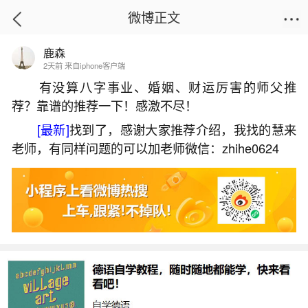
微博正文
鹿森
首页
热点
正文
2天前 来自iphone客户端
有没算八字事业、婚姻、财运厉害的师父推
荐？靠谱的推荐一下！感激不尽！
2026年几月几号鬼节？
[最新]
找到了，感谢大家推荐介绍，我找的慧来
2026-05-29 19:09:26
2 9 赞
老师，有同样问题的可以加老师微信：zhihe0624