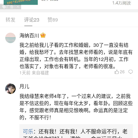
转发
评论23
赞89
生活中像2026年几月几号鬼节？都是很常见的
问题，但是小问题不注意可能会引起大麻烦，下面
海纳百川
就这个问题给大家做一些解读：
我之前给我儿子看的工作和婚姻，30了一直没有结
婚，给我愁坏了。去年找慧来老师看的，说是年底有
一、2026年哪面不能动土
正缘出现，工作也会有转机。当年的12月初，工作
也落实了，对象也有着落了，老师看的很准。
26
1天前 来自福建
2026年需避开的动土禁忌日期及相关注意事项
已明确，主要包括特定凶日、节气关联日及月份禁
月儿
忌，具体如下：一、核心禁忌日期（按类别）1.传
我结缘慧来老师4年了，一个过来人的建议，之前我
统凶日•四月初五（公历5月11日）：岁破日，诸事
是不信这些的，现在每年化太岁，看年卦。回顾这些
年，感觉跟老师真是相见恨晚啊。命运真的是注定
不宜动土；•七月十五中元节（公历8月27日）：传
的，不服不行！
统鬼节，忌动土；•冬至后第三天（公历12月24日）
可乐
：还有我！还有我！人不服命运不行，老
二、2026年中元节是几月几日