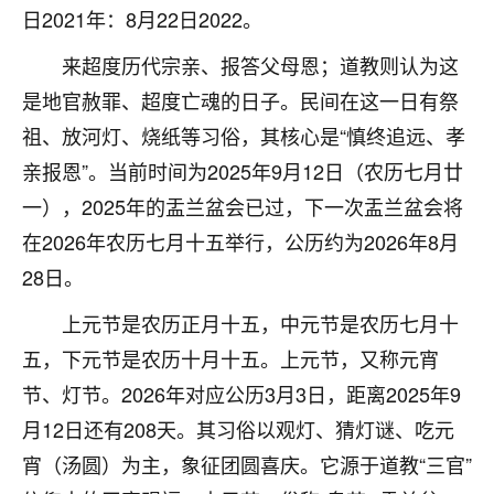
着我晋升有望，我半信半疑的按照老师建议，做了化
日2021年：8月22日2022。
太岁还有一个发钱粮，本来年前的人事调整，拖到年
后，我以为都没戏了，结果开年一上班，开会提拔升
来超度历代宗亲、报答父母恩；道教则认为这
职第一个就是我，职务无所谓，主要是底薪加了
是地官赦罪、超度亡魂的日子。民间在这一日有祭
3000，非常开心，无论如何，感恩感谢！🙏🏻
祖、放河灯、烧纸等习俗，其核心是“慎终追远、孝
鹿森
：恭喜升职加薪！！，请客吗？�
亲报恩”。当前时间为2025年9月12日（农历七月廿
32
一），2025年的盂兰盆会已过，下一次盂兰盆会将
12小时前 来自北京
在2026年农历七月十五举行，公历约为2026年8月
心心相印
28日。
我身体不太好，总是病病殃殃的，去检查又没什么大
问题，反正就是不舒服。中医西医看遍了，找不到问
上元节是农历正月十五，中元节是农历七月十
题，后来无意中看到有人推荐慧来老师，跟老师聊过
五，下元节是农历十月十五。上元节，又称元宵
之后，心情豁然开朗，也听老师建议，处理了一些因
果问题。今年以来，身体比以前好多，主要是心情好
节、灯节。2026年对应公历3月3日，距离2025年9
了，老师说境随心转，现在深有体会了。
月12日还有208天。其习俗以观灯、猜灯谜、吃元
宵（汤圆）为主，象征团圆喜庆。它源于道教“三官”
鹿森
：是的，其实跟老师聊过之后，最大的感
触，首先就是心态会变好，万般皆是命，半点