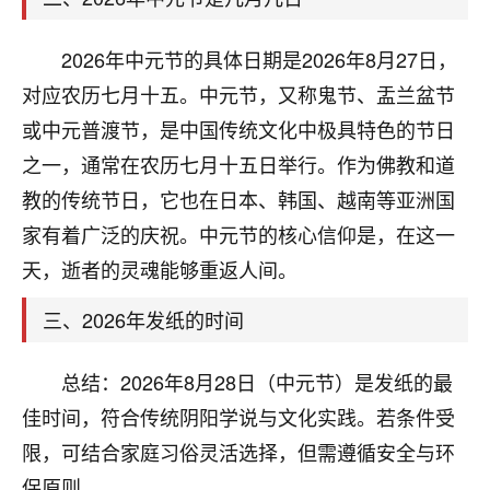
天爷会给你好好上一课的。一命二运三风水，
哪样不服都不行！
平安是福
：我也是每年找老师化太岁，看年
2026年中元节的具体日期是2026年8月27日，
卦，认识老师3年了，都是缘分啊！
对应农历七月十五。中元节，又称鬼节、盂兰盆节
19
或中元普渡节，是中国传统文化中极具特色的节日
17分钟前 来自湖北
之一，通常在农历七月十五日举行。作为佛教和道
心若莲花
教的传统节日，它也在日本、韩国、越南等亚洲国
我是做餐饮的，这两年，生意屡屡受挫，店开一家关
家有着广泛的庆祝。中元节的核心信仰是，在这一
一家，要么生意不好，生意好的就出事。前些年攒的
家底快败光了，真是倒霉！我也想找人看看到底怎么
天，逝者的灵魂能够重返人间。
回事？
三、2026年发纸的时间
鹿森
：你可以找老师看看，人有时不服命不行
啊！
总结：2026年8月28日（中元节）是发纸的最
太阳当空赵
：我也做餐饮的，生意不算大，但
佳时间，符合传统阴阳学说与文化实践。若条件受
是我从找店开始都是找慧来老师跟进的，选
址、风水、还有开业日子，哪哪都看了，虽然
限，可结合家庭习俗灵活选择，但需遵循安全与环
大环境不好，但是我家生意还可以，前几天又
保原则。