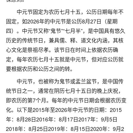
刚找老师做了补财库，希望财运更好一点！
中元节固定为农历七月十五，公历日期每年不
18
2小时前 来自海南
固定，如2026年的中元节是公历8月27日（星期
梦醒时分
四）。中元节又称“鬼节”“七月半”，是中国具有悠久
我女儿高二叛逆，大半年不上学，一说她就要死要活
历史的传统节日，兼具儒、释、道文化内涵，其核
的，把我们两口子愁的不行，朋友给我推荐的慧来老
心文化是祭祖尽孝。该节日在时间上依据农历确
师，一开始我是病急乱投医，这半年来，法事一个个
做完，我女儿跟变了个人一样，不期望她能考多好的
定，每年农历七月十五就是中元节，但对应公历就
大学，只要能安安稳稳的把书读了，身体心理都健健
要根据农历和公历之间的转。
康康的我就很知足了！
中元节，也被称为鬼节或盂兰盆节，是中国传
鹿森
：可怜天下父母心啊！
统节日之一，通常在阴历七月十五日的晚上庆祝，
16
3小时前 来自河北
即农历的第7个月。每年的中元节日期会根据农历变
化。以下是2015年至2026年中元节的日期：2015
付深
年：8月28日2016年：8月17日2017年：9月5日
我是公司人事调整，有升迁机会，但同时竞争的我们
三个，找老师的时候是抱着侥幸心理，没想到老师看
2018年：8月25日2019年：8月15日2020年：9月2