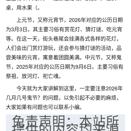
桌，用水果（。
七零老顽童
：我母亲前年离世，刚开始我经常
做梦梦见她，后来也是朋友介绍，找到慧来老
上元节，又称元宵节，2026年对应的公历日期
师，安排了超度法事，做梦再也没有梦到过
为3月3日。其主要习俗有赏花灯、猜灯谜、吃元宵
了，一开始是半信半疑的，图个心安，给亡母
超度，现在看来，人不信也不行。
等。在这一天，街头巷尾会挂满各式各样的花灯，
人们会出门赏灯游玩，还会参与猜灯谜的活动，品
11
2天前 来自云南
尝美味的元宵，寓意着团圆美满。中元节，又称鬼
优秀的张同学
节，2025年对应的公历日期为9月6日。主要习俗有
老师收徒吗？？我对这些很感兴趣
祭祖、放河灯、祀亡魂。
15
2天前 来自山西
今天就为大家讲解到这里，一定要注意2026年
几月几号鬼节？的问题，以免引起不必要的麻烦，
大家如果有问题也可以联系小编。
免责声明：本站所
提供的内容均来源