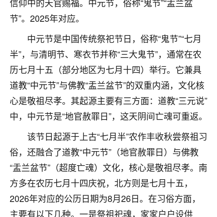
信仰中的天官赐福。中元节，俗称“鬼节”“盂兰盆
不由人！
节”。2025年对应。
9
1天前 来自四川
中元节是中国传统祭祀节日，俗称“鬼节”“七月
半”，与清明节、寒衣节并称“三大鬼节”，通常在农
金白水清
历七月十五（部分地区为七月十四）举行。它兼具
我也想找老师看看，有没有人给个联系方式的啊？
道教“中元节”与佛教“盂兰盆节”的双重内涵，文化核
鹿森
：慧来老师微信：gjsy0624
心是敬祖尽孝。其起源主要有三方面：道教“三元说”
12
1天前 来自江西
中，中元节是“地官赦罪日”，这天阴间亡魂可重返。
青春168
该节日起源于上古“七月半”农作丰收秋尝祭祖习
我也想要，我也想要！
俗，还融合了道教“中元节”（地官赦罪日）与佛教
15
2天前 来自山西
“盂兰盆节”（超度亡魂）文化，核心是敬祖尽孝。南
Jessica李
方多在农历七月十四庆祝，北方则是七月十五，
老师做不做超度法事？我想给我奶奶做超度，她今年
2026年对应的公历日期为8月26日。在习俗方面，
刚去世了。
主要有以下几种。一是祭祖祀魂，家家户户设供