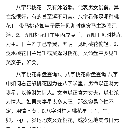
八字带桃花，又有沐浴煞，代表男女俊俏，异
七零老顽童
：我母亲前年离世，刚开始我经常
做梦梦见她，后来也是朋友介绍，找到慧来老
性缘很好，有的甚至淫不可言。八字看你是哪种桃
师，安排了超度法事，做梦再也没有梦到过
花1、带马桃花如申子辰年见卯时逢寅马主游荡荒
了，一开始是半信半疑的，图个心安，给亡母
淫。2、五阳桃花日主甲丙戊庚壬，五阳干见时桃花
超度，现在看来，人不信也不行。
为主。日主乙丁己辛癸，五阴干见时桃花偏轻。3、
11
2天前 来自云南
泛水桃花日主是壬或癸逢时桃花，又命盘中多见壬
优秀的张同学
癸亥子，如癸。
老师收徒吗？？我对这些很感兴趣
八字桃花命盘查询1、八字桃花命盘查询:八字
15
2天前 来自山西
中如何看正缘桃花因为在八字学里，男命以正财为
妻星，以偏财为情人。女命以正官为丈夫，以七杀
为情人。如果夫妻星太多太旺，那么容易心性不
定，用情不专。6.八字时柱为桃花星（子，午，
卯，酉），岁运地支又逢桃花，或岁运地支与日元