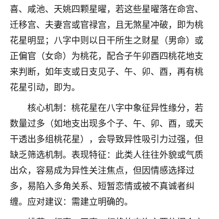
着我晋升有望，我半信半疑的按照老师建议，做了化
喜、咸池、天姚四颗星曜，若这些星曜落在命宫、
太岁还有一个发钱粮，本来年前的人事调整，拖到年
迁移宫、夫妻宫或官禄宫，且无煞星冲破，即为桃
后，我以为都没戏了，结果开年一上班，开会提拔升
职第一个就是我，职务无所谓，主要是底薪加了
花星明显；八字中则以日干所生之财星（男命）或
3000，非常开心，无论如何，感恩感谢！🙏🏻
正偏官（女命）为桃花，配合子午卯酉四桃花地支
鹿森
：恭喜升职加薪！！，请客吗？�
来判断，如年支或日支见子、午、卯、酉，再有桃
花星引动，即为。
32
12小时前 来自北京
核心机制：桃花星在八字中象征异性缘分，若
心心相印
数量过多（如地支出现多个子、午、卯、酉，或天
我身体不太好，总是病病殃殃的，去检查又没什么大
干透出多组桃花星），会导致异性吸引力过强，但
问题，反正就是不舒服。中医西医看遍了，找不到问
题，后来无意中看到有人推荐慧来老师，跟老师聊过
缺乏筛选机制。表现特征：此类人往往外貌或气质
之后，心情豁然开朗，也听老师建议，处理了一些因
出众，容易成为异性关注焦点，但因情感选择过
果问题。今年以来，身体比以前好多，主要是心情好
了，老师说境随心转，现在深有体会了。
多，易陷入多角关系、短暂恋情或被不真诚者纠
缠。应对建议：需建立明确的。
鹿森
：是的，其实跟老师聊过之后，最大的感
触，首先就是心态会变好，万般皆是命，半点