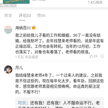
转发
评论23
赞89
生活中像八字命盘桃花如何看？都是很常见的
问题，但是小问题不注意可能会引起大麻烦，下面
海纳百川
就这个问题给大家做一些解读：
我之前给我儿子看的工作和婚姻，30了一直没有结
婚，给我愁坏了。去年找慧来老师看的，说是年底有
1、八字如何看对方是不是正缘桃花？
正缘出现，工作也会有转机。当年的12月初，工作
也落实了，对象也有着落了，老师看的很准。
26
1天前 来自福建
八字看对方是否是正缘桃花，主要依据双方的
八字命盘以及天干地支的相互关系来判断。以下是
月儿
详细的分析方法：一、八字看对方是否是正缘在八
我结缘慧来老师4年了，一个过来人的建议，之前我
字命理中，男生以正财为妻为正缘，女生以正官为
是不信这些的，现在每年化太岁，看年卦。回顾这些
年，感觉跟老师真是相见恨晚啊。命运真的是注定
夫为正缘。如果一个人的八字中没有正财或正官，
的，不服不行！
也可以看偏财和偏官。这是判断对方是否为正缘的
可乐
：还有我！还有我！人不服命运不行，老
基本出发点。要判断对方是否是自己的正缘，首先