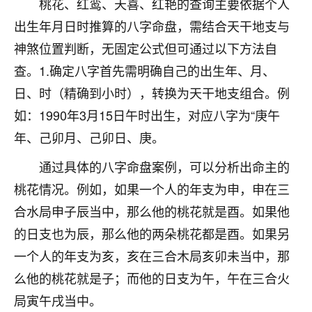
桃花、红鸾、天喜、红艳的查询主要依据个人
不由人！
出生年月日时推算的八字命盘，需结合天干地支与
9
神煞位置判断，无固定公式但可通过以下方法自
1天前 来自四川
查。1.确定八字首先需明确自己的出生年、月、
金白水清
日、时（精确到小时），转换为天干地支组合。例
我也想找老师看看，有没有人给个联系方式的啊？
如：1990年3月15日午时出生，对应八字为“庚午
鹿森
：慧来老师微信：gjsy0624
年、己卯月、己卯日、庚。
12
1天前 来自江西
通过具体的八字命盘案例，可以分析出命主的
桃花情况。例如，如果一个人的年支为申，申在三
青春168
合水局申子辰当中，那么他的桃花就是酉。如果他
我也想要，我也想要！
15
2天前 来自山西
的日支也为辰，那么他的两朵桃花都是酉。如果另
一个人的年支为亥，亥在三合木局亥卯未当中，那
Jessica李
么他的桃花就是子；而他的日支为午，午在三合火
老师做不做超度法事？我想给我奶奶做超度，她今年
刚去世了。
局寅午戌当中。