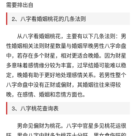
天爷会给你好好上一课的。一命二运三风水，
需要排出自
哪样不服都不行！
平安是福
：我也是每年找老师化太岁，看年
2、八字看婚姻桃花的几条法则
卦，认识老师3年了，都是缘分啊！
19
从八字看婚姻桃花，主要有以下几条法则：男
17分钟前 来自湖北
性婚姻相关法则财星数量与婚姻早晚男性八字命盘
心若莲花
中，若存在多个财星，相对更适合晚婚。因为财星
我是做餐饮的，这两年，生意屡屡受挫，店开一家关
多意味着感情缘分较为丰富，过早结婚可能难以稳
一家，要么生意不好，生意好的就出事。前些年攒的
家底快败光了，真是倒霉！我也想找人看看到底怎么
定，晚婚有助于更好地处理感情关系。若男性整个
回事？
八字命盘中没有正财或偏财，其婚姻往往来得较
鹿森
：你可以找老师看看，人有时不服命不行
晚，在感情、婚姻和恋情方面也。
啊！
3、八字桃花查询表
太阳当空赵
：我也做餐饮的，生意不算大，但
是我从找店开始都是找慧来老师跟进的，选
址、风水、还有开业日子，哪哪都看了，虽然
男命见偏财为桃花。八字中官星多见桃花运很
大环境不好，但是我家生意还可以，前几天又
旺。男命八字中财多为桃花十分旺。男女食伤旺的