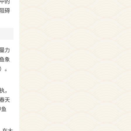
中的
阻碍
量力
鱼象
）。
执，
春天
甲鱼