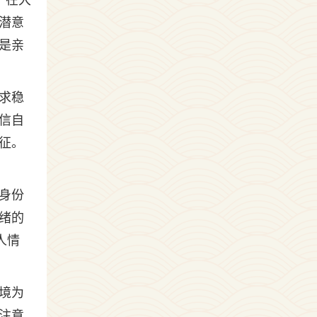
，在大
潜意
是亲
求稳
信自
征。
身份
绪的
人情
境为
注意