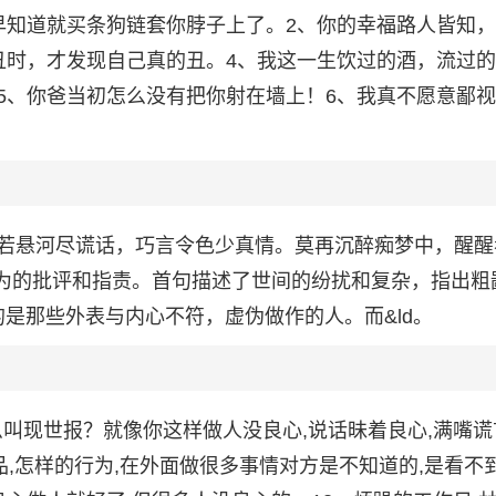
早知道就买条狗链套你脖子上了。2、你的幸福路人皆知
丑时，才发现自己真的丑。4、我这一生饮过的酒，流过
5、你爸当初怎么没有把你射在墙上！6、我真不愿意鄙
若悬河尽谎话，巧言令色少真情。莫再沉醉痴梦中，醒醒
行为的批评和指责。首句描述了世间的纷扰和复杂，指出粗
的是那些外表与内心不符，虚伪做作的人。而&ld。
么叫现世报？就像你这样做人没良心,说话昧着良心,满嘴谎
品,怎样的行为,在外面做很多事情对方是不知道的,是看不到