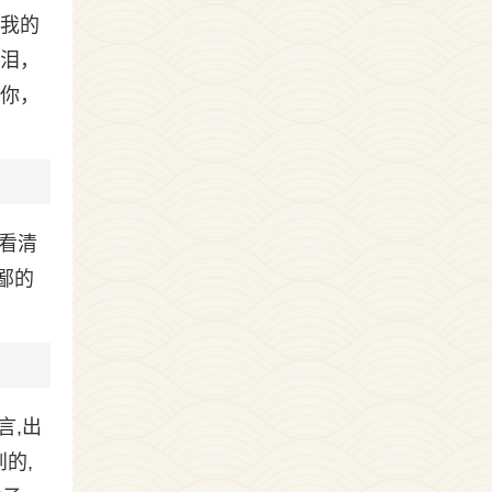
，我的
的泪，
视你，
看清
鄙的
言,出
的,