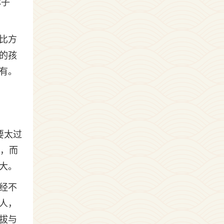
林子
比方
的孩
有。
要太过
握，而
大。
经不
人，
拔与