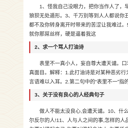
1、怪我自己没眼力，把你当作人了，
狼狈无处遁形。3、千万别等到人人都说你
都不及你转身离开时带来的苦涩让我难过。
就你那屌丝样，硬是逼着我这
2、求一个骂人打油诗
表里不一真小人，妄自尊大遭天谴。口
真面目。解释：1.此打油诗是对某种恶劣
言语难以入耳。2.第二句中的“表里不一”指
3、关于没有良心的人经典句子
做人不能太没良心,会遭天谴。10、什
尔反尔的人!11、人与人之间的事,怎样的人