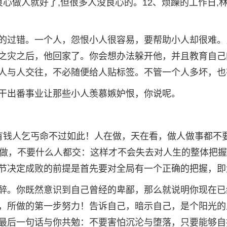
良心做人就好了,但很多人没良心的。12、烦躁的工作日,
的过错。一个人，怨恨小人很容易，要帮助小人却很难。
之灾之后，他回家了。你会想办法躲开他，并且教育自己
人与人交往，不必随便给人贴标签。不管一个人多坏，也
干出番事业让那些小人羡慕嫉妒恨，你说呢。
有钱人乞丐命不过如此！人在做，天在看，做人做事都不
都做，不要什么人都交：这样才不会失去对人生的整体把
节决定成败的前提是首先要对全局有一个正确的把握，即
醉。你既然意识到自己曾经的卑鄙，那么就说明你现在已
，所做的第一步努力！告诉自己，暗示自己，是个阳光的
最后一句话与你共勉：不要害怕沉沦与堕落，只要能够自