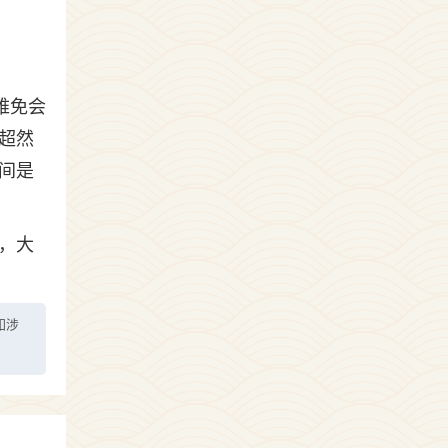
难免会
超然
间是
，大
如涉