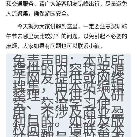
和交通服务。请广大游客朋友错峰出行，尽量避免
七零老顽童
：我母亲前年离世，刚开始我经常
人流聚集，确保游园安全。
做梦梦见她，后来也是朋友介绍，找到慧来老
师，安排了超度法事，做梦再也没有梦到过
今天就为大家讲解到这里，一定要注意深圳端
了，一开始是半信半疑的，图个心安，给亡母
午节去哪里玩比较好？的问题，以免引起不必要的
超度，现在看来，人不信也不行。
麻烦，大家如果有问题也可以联系小编。
11
2天前 来自云南
免责声明：本站所
提供的内容均来源
优秀的张同学
于网友提供或网络
老师收徒吗？？我对这些很感兴趣
搜集，由本站编辑
15
2天前 来自山西
整理，仅供个人研
究、交流学习使
用，不涉及商业盈
利目的。如涉及版
权问题，请联系本