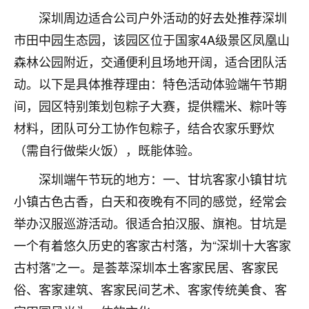
刚找老师做了补财库，希望财运更好一点！
深圳周边适合公司户外活动的好去处推荐深圳
18
2小时前 来自海南
市田中园生态园，该园区位于国家4A级景区凤凰山
森林公园附近，交通便利且场地开阔，适合团队活
梦醒时分
动。以下是具体推荐理由：特色活动体验端午节期
我女儿高二叛逆，大半年不上学，一说她就要死要活
的，把我们两口子愁的不行，朋友给我推荐的慧来老
间，园区特别策划包粽子大赛，提供糯米、粽叶等
师，一开始我是病急乱投医，这半年来，法事一个个
材料，团队可分工协作包粽子，结合农家乐野炊
做完，我女儿跟变了个人一样，不期望她能考多好的
（需自行做柴火饭），既能体验。
大学，只要能安安稳稳的把书读了，身体心理都健健
康康的我就很知足了！
深圳端午节玩的地方：一、甘坑客家小镇甘坑
鹿森
：可怜天下父母心啊！
小镇古色古香，白天和夜晚有不同的感觉，经常会
举办汉服巡游活动。很适合拍汉服、旗袍。甘坑是
16
3小时前 来自河北
一个有着悠久历史的客家古村落，为“深圳十大客家
付深
古村落”之一。是荟萃深圳本土客家民居、客家民
我是公司人事调整，有升迁机会，但同时竞争的我们
俗、客家建筑、客家民间艺术、客家传统美食、客
三个，找老师的时候是抱着侥幸心理，没想到老师看