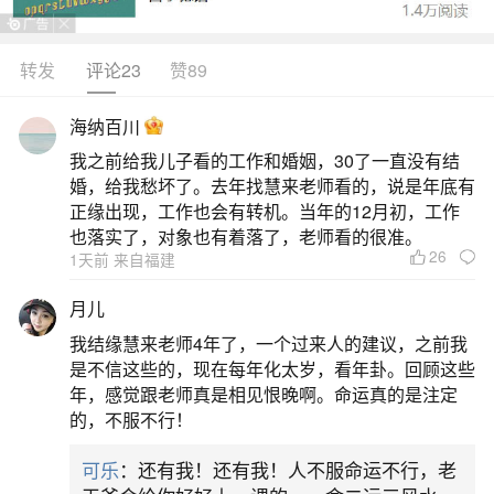
国家级4A旅游景区，主要景点有大侠谷、茶溪谷、
大侠谷瀑布、水公园、云海谷等。活动：茶溪谷采
转发
评论23
赞89
茶、赏薰衣草（6月花期），大峡谷避暑、水公园玩
海纳百川
水戏水。地址：广东省深圳市盐田区梅沙街道大梅
我之前给我儿子看的工作和婚姻，30了一直没有结
沙环碧路。观澜山水田园（端午民俗/采摘杨梅荔枝/
婚，给我愁坏了。去年找慧来老师看的，说是年底有
水上乐园）特色：集岭南客家水乡风情
正缘出现，工作也会有转机。当年的12月初，工作
也落实了，对象也有着落了，老师看的很准。
26
2、深圳端午去哪玩
1天前 来自福建
月儿
深圳莲花山：位于深圳市中心区北端，山顶广
我结缘慧来老师4年了，一个过来人的建议，之前我
场可俯看中心区全貌，东南部的风筝广场可放风
是不信这些的，现在每年化太岁，看年卦。回顾这些
筝，西北部及北部有多条林荫登山道。端午节期间
年，感觉跟老师真是相见恨晚啊。命运真的是注定
的，不服不行！
还可看市民中心灯光秀（5月30
可乐
：还有我！还有我！人不服命运不行，老
3、深圳广州端午节周末最适合亲子的地方39.9