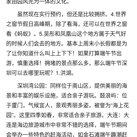
家田园风光为一体的文化。
着我晋升有望，我半信半疑的按照老师建议，做了化
太岁还有一个发钱粮，本来年前的人事调整，拖到年
虽然现在实行预约，但还是比较拥挤。4.世界
后，我以为都没戏了，结果开年一上班，开会提拔升
职第一个就是我，职务无所谓，主要是底薪加了
之窗节假日高峰期，除了看海，还可以在世界之窗
3000，非常开心，无论如何，感恩感谢！🙏🏻
看《蚂蚁》。5.吴彤和凤凰山这个地方属于天气好
的时候人们会去的地方。基本上周末小长假都是为
鹿森
：恭喜升职加薪！！，请客吗？�
了让你知道什么叫上上下下！如果打算端午节出
32
12小时前 来自北京
游，慎重选择！拥堵的景点那么多，那么端午节深
心心相印
圳可以去哪里玩呢？1.洪湖。
我身体不太好，总是病病殃殃的，去检查又没什么大
深圳湾公园：同样位于南山区，提供美丽的海
问题，反正就是不舒服。中医西医看遍了，找不到问
题，后来无意中看到有人推荐慧来老师，跟老师聊过
景和丰富的娱乐设施，适合亲子游玩。鼓浪屿：位
之后，心情豁然开朗，也听老师建议，处理了一些因
于厦门，气候宜人，景观秀丽多姿，被誉为“海上花
果问题。今年以来，身体比以前好多，主要是心情好
园”。这里四季如春，非常适合亲子旅游。大连：大
了，老师说境随心转，现在深有体会了。
连是海边旅游城市中非常不错的选择，端午节期间
鹿森
：是的，其实跟老师聊过之后，最大的感
会举办一些特色的赶海活动，如金石滩端午趣潮赶
触，首先就是心态会变好，万般皆是命，半点