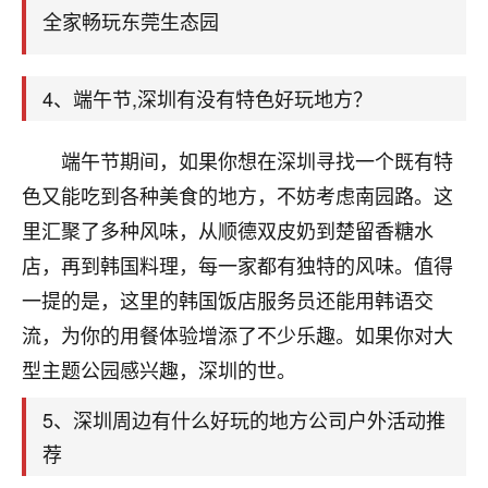
天爷会给你好好上一课的。一命二运三风水，
全家畅玩东莞生态园
哪样不服都不行！
平安是福
：我也是每年找老师化太岁，看年
卦，认识老师3年了，都是缘分啊！
4、端午节,深圳有没有特色好玩地方？
19
17分钟前 来自湖北
端午节期间，如果你想在深圳寻找一个既有特
心若莲花
色又能吃到各种美食的地方，不妨考虑南园路。这
我是做餐饮的，这两年，生意屡屡受挫，店开一家关
里汇聚了多种风味，从顺德双皮奶到楚留香糖水
一家，要么生意不好，生意好的就出事。前些年攒的
家底快败光了，真是倒霉！我也想找人看看到底怎么
店，再到韩国料理，每一家都有独特的风味。值得
回事？
一提的是，这里的韩国饭店服务员还能用韩语交
流，为你的用餐体验增添了不少乐趣。如果你对大
鹿森
：你可以找老师看看，人有时不服命不行
啊！
型主题公园感兴趣，深圳的世。
太阳当空赵
：我也做餐饮的，生意不算大，但
是我从找店开始都是找慧来老师跟进的，选
5、深圳周边有什么好玩的地方公司户外活动推
址、风水、还有开业日子，哪哪都看了，虽然
荐
大环境不好，但是我家生意还可以，前几天又