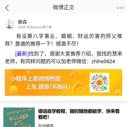
微博正文
鹿森
首页
运势
正文
2天前 来自iphone客户端
有没算八字事业、婚姻、财运厉害的师父推
荐？靠谱的推荐一下！感激不尽！
深圳端午节去哪里玩比较好？
[最新]
找到了，感谢大家推荐介绍，我找的慧来
2026-05-29 13:19:15
8 7 赞
老师，有同样问题的可以加老师微信：zhihe0624
生活中像深圳端午节去哪里玩比较好？都是很
常见的问题，但是小问题不注意可能会引起大麻
烦，下面就这个问题给大家做一些解读：
1、深圳十大适合端午旅游的地方
东部华侨城（观瀑布/戏水玩水/薰衣草）特色：