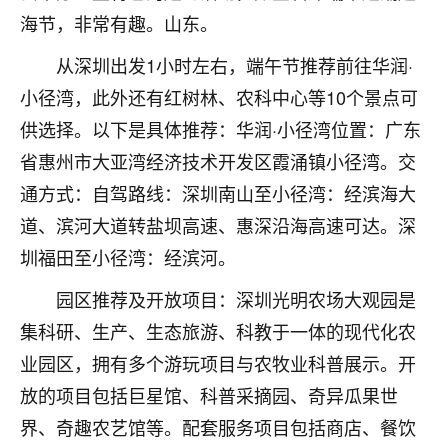
海节，非常有趣。山东。
不由人！
从深圳出发1小时左右，端午节推荐前往华润·
9
1天前 来自四川
小径湾，此外还有红树林、农科中心等10个景点可
金白水清
供选择。以下是具体推荐：华润·小径湾位置：广东
我也想找老师看看，有没有人给个联系方式的啊？
省惠州市大亚湾经济技术开发区霞涌镇小径湾。交
鹿森
：慧来老师微信：gjsy0624
通方式：自驾路线：深圳南山至小径湾：经滨海大
道、滨河大道转盐坝高速、惠深沿海高速可达。深
12
1天前 来自江西
圳福田至小径湾：经滨河。
青春168
园区推荐及开放项目：深圳光明农场大观园是
我也想要，我也想要！
15
集科研、生产、生态旅游、科教于一体的现代化农
2天前 来自山西
业园区，拥有多个游玩项目与农牧业科普展示。开
Jessica李
放的项目包括巨星馆、科普采摘园、奇异瓜果世
老师做不做超度法事？我想给我奶奶做超度，她今年
界、奇趣农艺馆等。配套服务项目包括商店、餐饮
刚去世了。