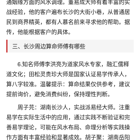
天爷会给你好好上一课的。一命二运三风水，
通姻缘方面的风水调理。董易成大师有着丰富的实
哪样不服都不行！
战经验，他的客户遍布长沙的大街小巷，从普通居
平安是福
：我也是每年找老师化太岁，看年
民到商界精英，都有人慕名前来寻求他的帮助。据
卦，认识老师3年了，都是缘分啊！
传，他能根据客户的具体。
19
17分钟前 来自湖北
三、长沙周边算命师傅有哪些
心若莲花
我是做餐饮的，这两年，生意屡屡受挫，店开一家关
6.知名师傅李洪亮为道家风水专家，融汇儒释
一家，要么生意不好，生意好的就出事。前些年攒的
道文化；田松灵贵珍大师是国家认证易学传承人，
家底快败光了，真是倒霉！我也想找人看看到底怎么
回事？
算八字较准。温馨提示：算命结果仅供参考，建议
提前询价，避免消费纠纷，保持理性判断。
鹿森
：你可以找老师看看，人有时不服命不行
啊！
周子芫：湖南长沙人，实战派易经大师。注重
太阳当空赵
：我也做餐饮的，生意不算大，但
易学在实际生活中的应用，通过实践不断验证和完
是我从找店开始都是找慧来老师跟进的，选
址、风水、还有开业日子，哪哪都看了，虽然
善易学理论，可能在风水布局、命理分析等实践操
大环境不好，但是我家生意还可以，前几天又
作方面有丰富经验和显著成效。胡子聚：湖南岳阳