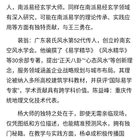
刚找老师做了补财库，希望财运更好一点！
人，南派易经玄学大师。同样在南派易经玄学领域
18
2小时前 来自海南
有深入研究，可能在南派易学的理论传承、实践应
用等方面有独特贡献，与王三勇在。
梦醒时分
我女儿高二叛逆，大半年不上学，一说她就要死要活
裴翁：广东裴氏风水第52代传人，创立岭南玄
的，把我们两口子愁的不行，朋友给我推荐的慧来老
空风水学会。他编撰了《易学精华》《风水精华》
师，一开始我是病急乱投医，这半年来，法事一个个
等30余部专著，提出“正天八卦”“心态风水”等创新理
做完，我女儿跟变了个人一样，不期望她能考多好的
大学，只要能安安稳稳的把书读了，身体心理都健健
念，服务领域涵盖企业战略规划与城市布局。其理
康康的我就很知足了！
论被纳入多所高校建筑学科教材，并获评“国际易学
鹿森
：可怜天下父母心啊！
专家”，学术贡献具有跨学科价值。陈益峰：重庆传
统地理文化技术代表。
16
3小时前 来自河北
杨大师的独特之处在于，即使无需亲临现场，
付深
仅凭图纸和方位描述，也能精准预测风水，拥有独
我是公司人事调整，有升迁机会，但同时竞争的我们
门秘籍。在教学与实践方面，杨卓成积极传播国
三个，找老师的时候是抱着侥幸心理，没想到老师看