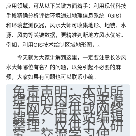
应用领域，可从以下关键方面着手：利用现代科技
七零老顽童
：我母亲前年离世，刚开始我经常
手段精确分析评估环境通过地理信息系统（GIS）
做梦梦见她，后来也是朋友介绍，找到慧来老
师，安排了超度法事，做梦再也没有梦到过
和环境监测仪器，风水大师可收集地形、地貌、水
了，一开始是半信半疑的，图个心安，给亡母
源、风向等关键数据，更精准判断地方风水优劣。
超度，现在看来，人不信也不行。
例如，利用GIS技术绘制区域地形图，。
11
2天前 来自云南
今天就为大家讲解到这里，一定要注意长沙风
优秀的张同学
水大师哪位有名？的问题，以免引起不必要的麻
老师收徒吗？？我对这些很感兴趣
烦，大家如果有问题也可以联系小编。
15
2天前 来自山西
免责声明：本站所
提供的内容均来源
于网友提供或网络
搜集，由本站编辑
整理，仅供个人研
究、交流学习使