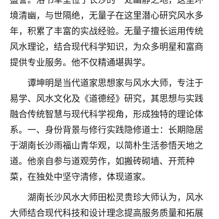
不由人！
境清幽，与世隔绝，无量子在这里潜心研究风水多
年，积累了丰富的实战经验。无量子擅长运用传统
9
1天前 来自四川
风水理论，结合现代科学知识，为众多明星和富商
金白水清
提供专业服务。他不仅精通堪舆学。
我也想找老师看看，有没有人给个联系方式的啊？
谭坤明是当代道家思想家与风水大师，专注于
鹿森
：慧来老师微信：gjsy0624
易学、风水文化及《道德经》研究，其思想与实践
融合传统智慧与现代科学视角，形成独特的理论体
12
1天前 来自江西
系。一、身份背景与修行实践隐修道士：长期隐居
青春168
于湖南长沙雨福山青华观，以简朴生活参悟天地之
我也想要，我也想要！
道。他亲自参与道观劳作，如搬砖砌墙、开荒种
15
2天前 来自山西
菜，在独处中坚守清修，体现道家。
Jessica李
湖南长沙风水大师田松灵贵珍大师认为，风水
老师做不做超度法事？我想给我奶奶做超度，她今年
刚去世了。
大师结合现代科技和设计理念提高服务质量和拓展