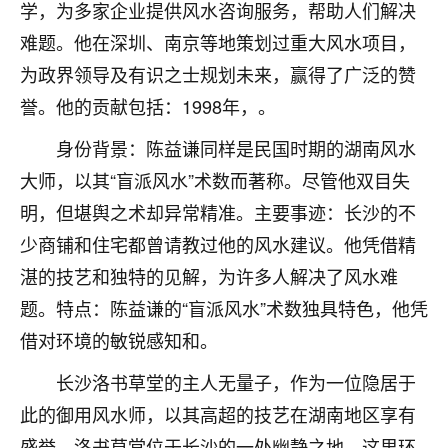
着我晋升有望，我半信半疑的按照老师建议，做了化
学，为多家企业提供风水咨询服务，帮助人们解决
太岁还有一个发钱粮，本来年前的人事调整，拖到年
难题。他在深圳、南京等地策划过重大风水项目，
后，我以为都没戏了，结果开年一上班，开会提拔升
为政界领导及有识之士规划未来，赢得了广泛的赞
职第一个就是我，职务无所谓，主要是底薪加了
3000，非常开心，无论如何，感恩感谢！🙏🏻
誉。他的贡献包括：1998年，。
鹿森
：恭喜升职加薪！！，请客吗？�
身份背景：陈益谦同样是民国时期的湖南风水
大师，以其“盲派风水”术数而著称。尽管他双目失
32
12小时前 来自北京
明，但堪舆之术却异常精准。主要事迹：长沙的不
心心相印
少商铺和住宅都曾请教过他的风水建议。他凭借精
我身体不太好，总是病病殃殃的，去检查又没什么大
湛的技艺和独特的见解，为许多人解决了风水难
问题，反正就是不舒服。中医西医看遍了，找不到问
题。特点：陈益谦的“盲派风水”术数独具特色，他凭
题，后来无意中看到有人推荐慧来老师，跟老师聊过
之后，心情豁然开朗，也听老师建议，处理了一些因
借对环境的敏锐感知和。
果问题。今年以来，身体比以前好多，主要是心情好
了，老师说境随心转，现在深有体会了。
长沙洛书草堂的主人无量子，作为一位隐居于
此的御用风水师，以其高超的技艺在湖南地区享有
鹿森
：是的，其实跟老师聊过之后，最大的感
盛誉。洛书草堂位于长沙的一处幽静之地，这里环
触，首先就是心态会变好，万般皆是命，半点