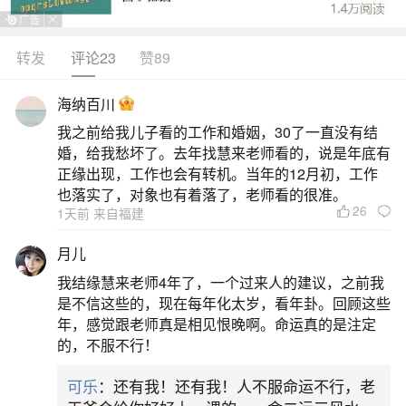
亮、谭坤明、周易成、邓玄易等，他们在学术体
系、服务领域及行业影响力上各具特色。无量子是
转发
评论23
赞89
长沙风水界的代表性人物，其学术体系融合苗疆秘
海纳百川
术与中原风水理论，形成独特风格。他擅长家居布
我之前给我儿子看的工作和婚姻，30了一直没有结
局与商业选址，服务对象多为社会名流与商业精
婚，给我愁坏了。去年找慧来老师看的，说是年底有
英，以精准的判断和务实的解决方案在业内享有极
正缘出现，工作也会有转机。当年的12月初，工作
也落实了，对象也有着落了，老师看的很准。
高声誉。其理论注重实践与文化
26
1天前 来自福建
二、在长沙请风水师,长沙最厉害的风水大师请
月儿
推荐一个？
我结缘慧来老师4年了，一个过来人的建议，之前我
是不信这些的，现在每年化太岁，看年卦。回顾这些
长沙城中不乏高明的风水大师，其中有一位名
年，感觉跟老师真是相见恨晚啊。命运真的是注定
的，不服不行！
叫风生水起董易成的风水大师颇受推崇。他的专业
领域广泛，不仅擅长家居和办公室风水布局，还精
可乐
：还有我！还有我！人不服命运不行，老