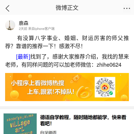
微博正文
鹿森
首页
热点
正文
2天前 来自iphone客户端
有没算八字事业、婚姻、财运厉害的师父推
荐？靠谱的推荐一下！感激不尽！
长沙风水大师哪位有名？
[最新]
找到了，感谢大家推荐介绍，我找的慧来
2026-05-29 12:09:36
12 4 赞
老师，有同样问题的可以加老师微信：zhihe0624
生活中像长沙风水大师哪位有名？都是很常见
的问题，但是小问题不注意可能会引起大麻烦，下
面就这个问题给大家做一些解读：
一、湖南长沙有名的风水大师
湖南长沙有名的风水大师包括无量子、李洪