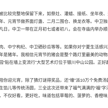
被比较完整地保留下来，如祭灶、灌蜡、接纸、坐年夜、
年、元宵节做荞面灯盏、二月二围仓、换龙衣等。中卫独
凡日，中卫一带在正月初七或者初八，会在寺庙内举办顺
肉、中宁枸杞、中卫硒砂瓜等等。如果你对宁夏生活感兴
年是猪年。我相信元宵节的猪会是整个路灯里最美的动物
园“贴在墙上变流行”大型艺术灯位于银川中山公园。正好
你迎元宵，除了猜灯谜得奖品，还“壕”派10万个免费汤
生馅儿等传统汤圆，三全这次还带来了福气满满的“福”字
，不仅好看，更好吃，味道包括草莓的、菠萝的、香橙味