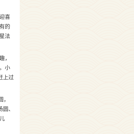
迎喜
有的
星法
趣，
。小
赶上过
圆，
汤圆、
儿