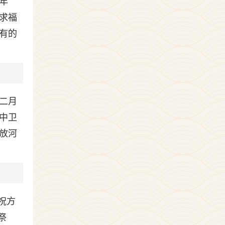
年
求福
有的
二月
中卫
放河
祝方
祭