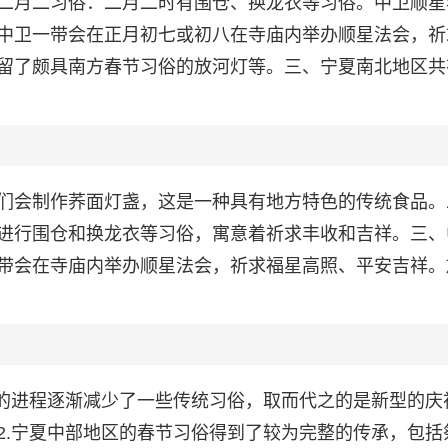
二月二习俗：二月二时有围仓、换龙衣等习俗。中卫顺星
中卫一带会在正月初七或初八在寺庙内举办顺星法会，祈
留了颇具南方春节习俗的放河灯等。三、宁夏南北地区共
们会制作荞面灯盏，这是一种具有地方特色的传统食品。
进行围仓和换龙衣等习俗，寓意着祈求丰收和吉祥。三、
带会在寺庙内举办顺星法会，祈求福星高照、平安吉祥。
化的进程逐渐减少了一些传统习俗，取而代之的是新型的庆
2.宁夏中部地区的春节习俗得到了较为完整的传承，包括