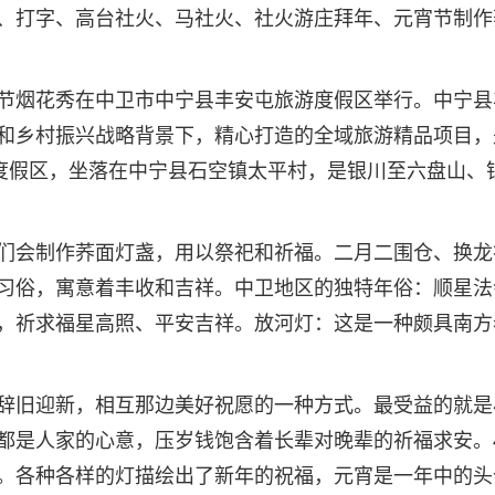
、打字、高台社火、马社火、社火游庄拜年、元宵节制作
节烟花秀在中卫市中宁县丰安屯旅游度假区举行。中宁县
和乡村振兴战略背景下，精心打造的全域旅游精品项目，
游度假区，坐落在中宁县石空镇太平村，是银川至六盘山、
们会制作荞面灯盏，用以祭祀和祈福。二月二围仓、换龙
习俗，寓意着丰收和吉祥。中卫地区的独特年俗：顺星法
，祈求福星高照、平安吉祥。放河灯：这是一种颇具南方
辞旧迎新，相互那边美好祝愿的一种方式。最受益的就是
都是人家的心意，压岁钱饱含着长辈对晚辈的祈福求安。
。各种各样的灯描绘出了新年的祝福，元宵是一年中的头