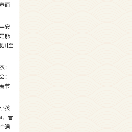
荞面
丰安
是能
银川至
衣：
会：
春节
小孩
4、看
个满