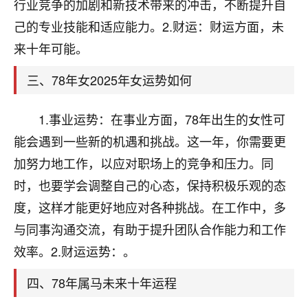
天爷会给你好好上一课的。一命二运三风水，
行业竞争的加剧和新技术带来的冲击，不断提升自
哪样不服都不行！
己的专业技能和适应能力。2.财运：财运方面，未
平安是福
：我也是每年找老师化太岁，看年
来十年可能。
卦，认识老师3年了，都是缘分啊！
三、78年女2025年女运势如何
19
17分钟前 来自湖北
心若莲花
1.事业运势：在事业方面，78年出生的女性可
我是做餐饮的，这两年，生意屡屡受挫，店开一家关
能会遇到一些新的机遇和挑战。这一年，你需要更
一家，要么生意不好，生意好的就出事。前些年攒的
加努力地工作，以应对职场上的竞争和压力。同
家底快败光了，真是倒霉！我也想找人看看到底怎么
回事？
时，也要学会调整自己的心态，保持积极乐观的态
度，这样才能更好地应对各种挑战。在工作中，多
鹿森
：你可以找老师看看，人有时不服命不行
与同事沟通交流，有助于提升团队合作能力和工作
啊！
太阳当空赵
：我也做餐饮的，生意不算大，但
效率。2.财运运势：。
是我从找店开始都是找慧来老师跟进的，选
址、风水、还有开业日子，哪哪都看了，虽然
四、78年属马未来十年运程
大环境不好，但是我家生意还可以，前几天又