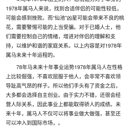
不由人！
1978年属马人来说，找到合适伴侣的可能性较低，
可能会感到挫败。而“仙池”凶星可能会带来不良的桃
9
1天前 来自四川
花，需要警惕可能的上当受骗。对于已婚人士，他
金白水清
们需要控制自己的情绪，增进对伴侣的理解和支
我也想找老师看看，有没有人给个联系方式的啊？
持，以维护和谐的家庭关系。以上内容是对1978年
属马未来十年运程的。
鹿森
：慧来老师微信：gjsy0624
78年马未来十年事业运势1978年属马人在性格
12
1天前 来自江西
上比较倔强，不喜欢屈服于他人，会非常不喜欢领
青春168
导趾高气昂的样子。所以他们手头有了资金之后，
我也想要，我也想要！
大多都会选择自主创业。由于实力不错，还很会经
15
2天前 来自山西
营人际关系，因此事业上都能取得骄人的成绩。未
Jessica李
来十年，属马人不仅可以将事业做大做强，甚至还
老师做不做超度法事？我想给我奶奶做超度，她今年
可以冲入到国际市场，。
刚去世了。