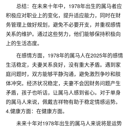
刚找老师做了补财库，希望财运更好一点！
总结：在未来十年中，1978年出生的属马者应
18
积极应对职业上的变化，提升适应能力，同时在财
2小时前 来自海南
务管理上做好规划，避免不必要开支，并重视感情
梦醒时分
关系的维护。通过这些努力，他们能够保持积极向
我女儿高二叛逆，大半年不上学，一说她就要死要活
上的生活态度。
的，把我们两口子愁的不行，朋友给我推荐的慧来老
师，一开始我是病急乱投医，这半年来，法事一个个
在感情方面，1978年的属马人在2025年的感情
做完，我女儿跟变了个人一样，不期望她能考多好的
大学，只要能安安稳稳的把书读了，身体心理都健健
生活稳定，夫妻关系良好，没有重大矛盾。遇到家
康康的我就很知足了！
庭问题时，双方能够平静沟通，避免激烈争吵和肢
体冲突。经济状况稳定，夫妻不会因财务问题产生
鹿森
：可怜天下父母心啊！
矛盾，孩子也听话，让属马人感到省心。对于单身
16
3小时前 来自河北
的属马人来说，佩戴吉祥物有助于稳定情感运势。
付深
4.健康方面：在健康方面。
我是公司人事调整，有升迁机会，但同时竞争的我们
未来十年对1978年出生的属马人来说将是运势
三个，找老师的时候是抱着侥幸心理，没想到老师看