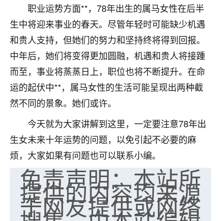
职业运势方面**，78年出生的属马女性在后半
七零老顽童
：我母亲前年离世，刚开始我经常
生中将迎来事业的春天。尽管年轻时可能缺少机遇
做梦梦见她，后来也是朋友介绍，找到慧来老
师，安排了超度法事，做梦再也没有梦到过
和贵人支持，但她们的努力和坚持终将得到回报。
了，一开始是半信半疑的，图个心安，给亡母
中年后，她们将变得更加圆融，机遇和贵人将接踵
超度，现在看来，人不信也不行。
而至，事业将蒸蒸日上，职位也将不断提升。在命
11
2天前 来自云南
运的起伏中**，属马女性的生活可能呈现出两种截
然不同的景象。她们或许。
优秀的张同学
老师收徒吗？？我对这些很感兴趣
今天就为大家讲解到这里，一定要注意78年出
15
2天前 来自山西
生女未来十年运势的问题，以免引起不必要的麻
烦，大家如果有问题也可以联系小编。
免责声明：本站所
提供的内容均来源
于网友提供或网络
搜集，由本站编辑