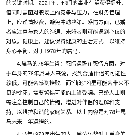
着我晋升有望，我半信半疑的按照老师建议，做了化
的关键时期。2021年，他们的事业有望获得提升，
太岁还有一个发钱粮，本来年前的人事调整，拖到年
但同时需面对职场上的竞争与压力。在财务管理
后，我以为都没戏了，结果开年一上班，开会提拔升
上，应谨慎投资，避免冲动决策。感情方面，已婚
职第一个就是我，职务无所谓，主要是底薪加了
3000，非常开心，无论如何，感恩感谢！🙏🏻
者应注意与家人的沟通，未婚者则可能遇到心仪的
对象。健康上，建议保持健康的生活方式，以维持
鹿森
：恭喜升职加薪！！，请客吗？�
身心平衡。对于1978年的属马。
32
12小时前 来自北京
4.属马的78年生肖：感情运势在感情方面，对
心心相印
于单身的78年属马人来说，找到合适伴侣的可能性
我身体不太好，总是病病殃殃的，去检查又没什么大
较低，可能会感到挫败。而“仙池”凶星可能会带来不
问题，反正就是不舒服。中医西医看遍了，找不到问
良的桃花，需要警惕可能的上当受骗。已婚人士则
题，后来无意中看到有人推荐慧来老师，跟老师聊过
之后，心情豁然开朗，也听老师建议，处理了一些因
需注意控制自己的情绪，增进对伴侣的理解和支
果问题。今年以来，身体比以前好多，主要是心情好
持，以维护和谐的家庭关系。以上内容是对78年属
了，老师说境随心转，现在深有体会了。
马未来十年运程的。
鹿森
：是的，其实跟老师聊过之后，最大的感
4.马年1978年出生的人：感情运势对于单身的
触，首先就是心态会变好，万般皆是命，半点