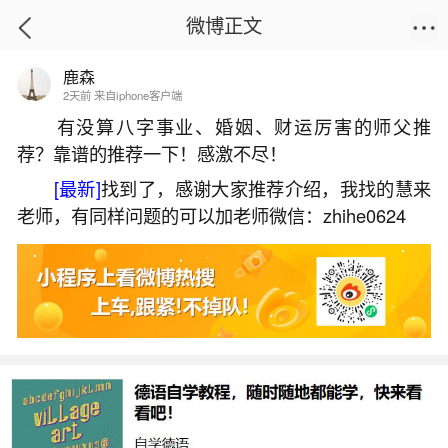
微博正文
鹿森
首页
热点
正文
2天前 来自iphone客户端
有没算八字事业、婚姻、财运厉害的师父推
荐？靠谱的推荐一下！感激不尽！
78年出生女未来十年运势
[最新]
找到了，感谢大家推荐介绍，我找的慧来
2026-05-28 16:44:41
27 9 赞
老师，有同样问题的可以加老师微信：zhihe0624
生活中像78年出生女未来十年运势都是很常见
的问题，但是小问题不注意可能会引起大麻烦，下
面就这个问题给大家做一些解读：
一、78年属马未来十年大运
1978年属马者未来十年整体运势稳中有升，尤