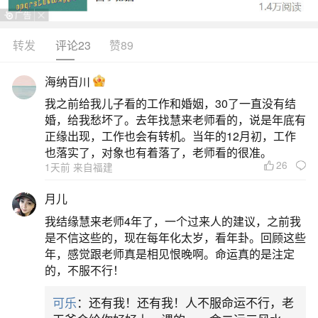
以2025至2027年为关键上升期。命理上，78年属午
火之马，进入2025乙巳年，天干透出正印，地支巳
转发
评论23
赞89
火助身，事业易得贵人提携，部分人迎来岗位调整
海纳百川
或副业突破。网络热议中，多地命理博主指出该批
我之前给我儿子看的工作和婚姻，30了一直没有结
次属马者在2026丙午年火势旺盛，利创意、教育、
婚，给我愁坏了。去年找慧来老师看的，说是年底有
文化传播类行业，但需注意情绪管理，避免急躁决
正缘出现，工作也会有转机。当年的12月初，工作
也落实了，对象也有着落了，老师看的很准。
策。健康方面
26
1天前 来自福建
二、78年未来十年大运
月儿
我结缘慧来老师4年了，一个过来人的建议，之前我
1.事业运：在未来十年中，1978年出生的人可
是不信这些的，现在每年化太岁，看年卦。回顾这些
能会遇到一些事业上的挑战与机遇。随着工作经验
年，感觉跟老师真是相见恨晚啊。命运真的是注定
的，不服不行！
的积累和人脉的拓展，他们有机会在职场上获得更
高的职位或更广阔的发展空间。然而，也需要注意
可乐
：还有我！还有我！人不服命运不行，老