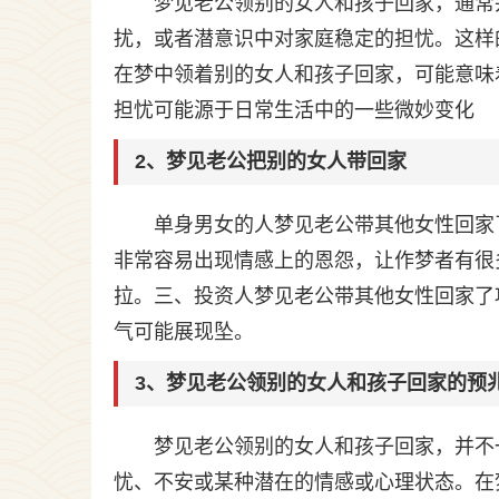
梦见老公领别的女人和孩子回家，通常
扰，或者潜意识中对家庭稳定的担忧。这样
在梦中领着别的女人和孩子回家，可能意味
担忧可能源于日常生活中的一些微妙变化
2、梦见老公把别的女人带回家
单身男女的人梦见老公带其他女性回家
非常容易出现情感上的恩怨，让作梦者有很
拉。三、投资人梦见老公带其他女性回家了
气可能展现坠。
3、梦见老公领别的女人和孩子回家的预
梦见老公领别的女人和孩子回家，并不
忧、不安或某种潜在的情感或心理状态。在