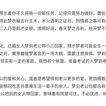
预示着你不久将换一份新任务，记得只需努力做好，置信
得此梦衣服五行主木，木火透明之征兆，则情感之事可有
二人乃是郎才女貌，情感好运，春天梦之吉利，秋天梦不
化。已婚女人梦到老公带小三回家，预示梦者可能会生一
之兆，寓意着做梦者会的一场大病，需要注意身体。梦到
和现实有一定的差距，很想有个依靠。准备考试的人梦到
公的爱和关心，或者是希望得到老公更多的爱，更加细致
能够同吃苦共患难生活一辈子的亲人。梦见老公也都含有
老公把别的女人带回家，意味着有房屋可住，不必忧虑，