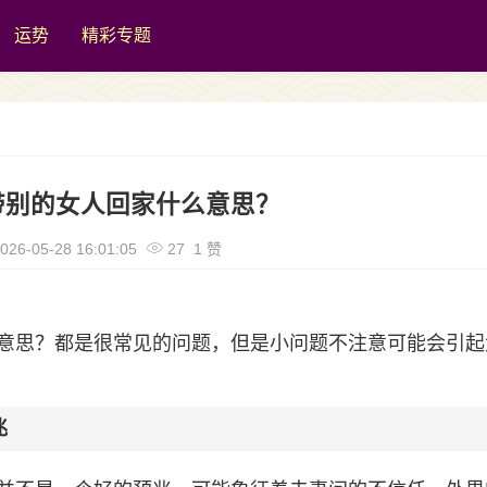
运势
精彩专题
带别的女人回家什么意思？
026-05-28 16:01:05
27 1 赞
意思？都是很常见的问题，但是小问题不注意可能会引起
兆