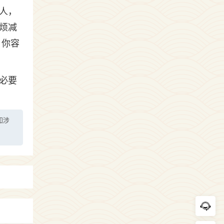
人，
烦减
！你容
必要
如涉