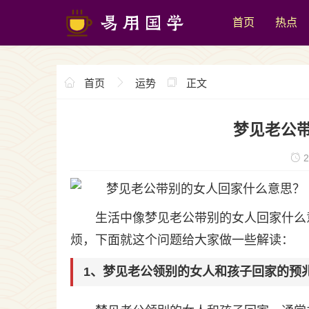
首页
热点
首页
运势
正文
梦见老公
2
生活中像梦见老公带别的女人回家什么
烦，下面就这个问题给大家做一些解读：
1、梦见老公领别的女人和孩子回家的预