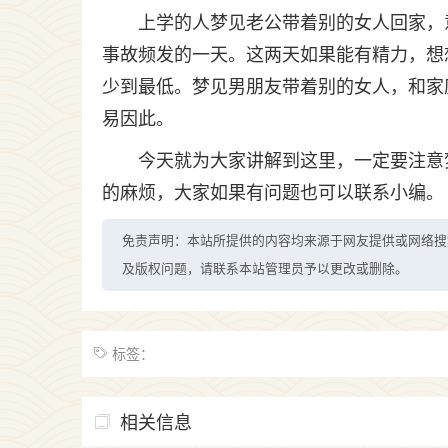
上学的人梦见老公带着别的女人回家，
事故频发的一天。这两天如果能有精力，想
少到最低。梦见男朋友带着别的女人，和家
易因此。
今天就为大家讲解到这里，一定要注意
的麻烦，大家如果有问题也可以联系小编。
免责声明：本站所提供的内容均来源于网友提供或网络搜
及版权问题，请联系本站管理员予以更改或删除。
标签：
相关信息