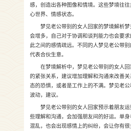
感，创造出各种图像和情境。这些梦境往往
心世界、情感状态。
梦见老公带别的女人回家的梦境解析梦
会增多，自己对于协调和谈判能力也会要求
此之间的感情疏远。不同的人梦见老公带别
代表合伙生意。
在梦境解析中，梦见老公带别的女人回
的紧张关系，建议增加理解和沟通来改善关
态的恐惧，或者是工作上的不满。梦见老公
波动，建议。
梦见老公带别的女人回家预示着朋友运
些理解和沟通，会加强朋友间的好运。单身
混乱，也会出现感情上的纠纷，会让你有很