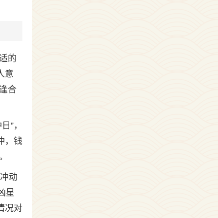
合适的
人意
逢合
日”，
冲，钱
。
免冲动
凶星
情况对