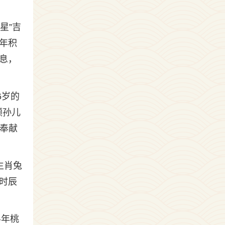
星”吉
年积
息，
6岁的
顾孙儿
和奉献
生肖兔
时辰
半年桃