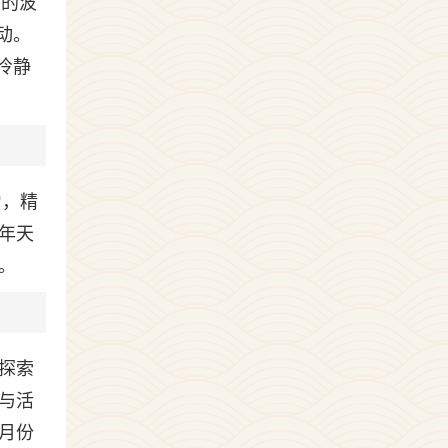
大的波
动。
冷静
力，精
年天
。
宜探索
与活
月份