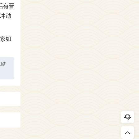
后有晋
免冲动
大家如
如涉