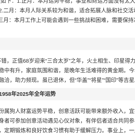
运程如下：1.正月：本月运势平稳，事业和财运方面没有太
2.二月：本月人际关系较为和谐，适合拓展人脉和社交活
.三月：本月工作上可能会遇到一些挑战和困难，需要保持
当不错，正值68岁迎来“三合太岁”之年，火土相生、印星得
稳中有升，家庭氛围和谐，是晚年生活难得的黄金期。今
洽，助力频现。虽已退休，但“华盖”“将星”“国印”等吉星
1958年2025年全年运势
月一月份属狗人财富运势平稳，创意活跃可能带来额外收入，
身者可参加创意活动遇见心仪对象，有伴侣者适合共同参
，定期锻炼和良好饮食习惯有助于缓解压力。事业上，一