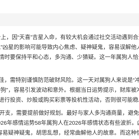
运势上，因“天喜”吉星入命，有较大机会通过社交活动遇到
鬼”凶星的影响可能导致内心焦虑、疑神疑鬼，容易误解他
情时要保持平和心态，多沟通、少猜疑。这一年属狗人恰
运不佳，需特别谨慎防范破财风险。这一天对属狗人来说是“冲
冲狗”，容易引发波动和意外。根据当日运势提示，财库被
进行投资、炒股或购买彩票等投机性活动，否则很可能稳
额开支，需要提前做好规划。最好与家人多沟通商量，避
026年感情运势58年属狗人在2026年感情状态有些波折。
中容易疑神疑鬼，胡思乱想，经常曲解他人的故意。而这种