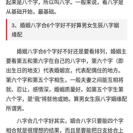
天爷会给你好好上一课的。一命二运三风水，
起来是八个字，所以叫八字。一般来说，看八字是
哪样不服都不行！
从基础开始，最基础。
平安是福
：我也是每年找老师化太岁，看年
卦，认识老师3年了，都是缘分啊！
3、婚姻八字合6个字好不好算男女生辰八字姻
缘配
19
17分钟前 来自湖北
心若莲花
婚姻八字合6个字好不好还是要看排列，婚姻主
我是做餐饮的，这两年，生意屡屡受挫，店开一家关
要看第五和第六字在自己的八字中，第六个字（即
一家，要么生意不好，生意好的就出事。前些年攒的
出生日的地支）代表婚姻宫，代表配偶住的地方。
家底快败光了，真是倒霉！我也想找人看看到底怎么
回事？
第六个字和第五个字相生，一般夫妻之间能互相将
就、忍让，感情深，婚姻质量好。如第五个字生第
鹿森
：你可以找老师看看，人有时不服命不行
六个字，是“我”将就他或她。算男女生辰八字姻缘配
啊！
太阳当空赵
：我也做餐饮的，生意不算大，但
所谓男。
是我从找店开始都是找慧来老师跟进的，选
址、风水、还有开业日子，哪哪都看了，虽然
八字合几个字好其实，姻合八字只要能四个字
大环境不好，但是我家生意还可以，前几天又
相合就是很理想的结果，而且是要能把日支给合上