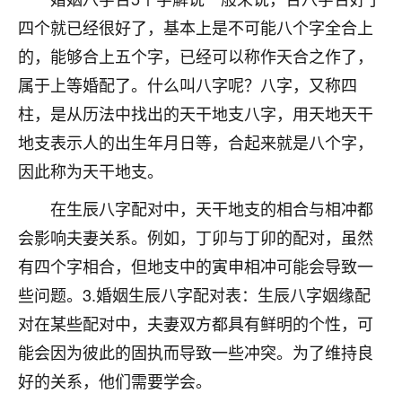
不由人！
四个就已经很好了，基本上是不可能八个字全合上
的，能够合上五个字，已经可以称作天合之作了，
9
1天前 来自四川
属于上等婚配了。什么叫八字呢？八字，又称四
金白水清
柱，是从历法中找出的天干地支八字，用天地天干
我也想找老师看看，有没有人给个联系方式的啊？
地支表示人的出生年月日等，合起来就是八个字，
鹿森
：慧来老师微信：gjsy0624
因此称为天干地支。
在生辰八字配对中，天干地支的相合与相冲都
12
1天前 来自江西
会影响夫妻关系。例如，丁卯与丁卯的配对，虽然
青春168
有四个字相合，但地支中的寅申相冲可能会导致一
我也想要，我也想要！
些问题。3.婚姻生辰八字配对表：生辰八字姻缘配
15
2天前 来自山西
对在某些配对中，夫妻双方都具有鲜明的个性，可
Jessica李
能会因为彼此的固执而导致一些冲突。为了维持良
老师做不做超度法事？我想给我奶奶做超度，她今年
好的关系，他们需要学会。
刚去世了。