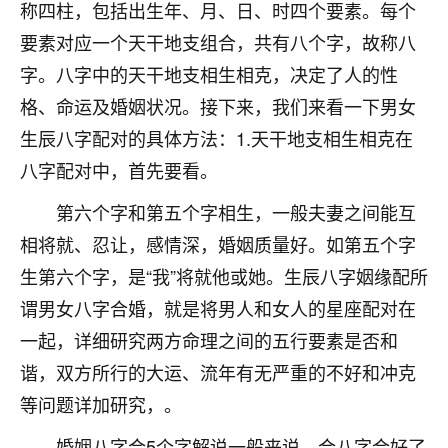
着我晋升有望，我半信半疑的按照老师建议，做了化
称四柱，包括出生年、月、日、时四个要素。每个
太岁还有一个发钱粮，本来年前的人事调整，拖到年
要素对应一个天干地支组合，共有八个字，故称八
后，我以为都没戏了，结果开年一上班，开会提拔升
字。八字中的天干地支相生相克，决定了人的性
职第一个就是我，职务无所谓，主要是底薪加了
3000，非常开心，无论如何，感恩感谢！🙏🏻
格、命运及婚姻状况。接下来，我们来看一下男女
生辰八字配对的具体方法：1.天干地支相生相克在
鹿森
：恭喜升职加薪！！，请客吗？�
八字配对中，首先要看。
32
12小时前 来自北京
第六个字和第五个字相生，一般夫妻之间能互
心心相印
相将就、忍让，感情深，婚姻质量好。如第五个字
我身体不太好，总是病病殃殃的，去检查又没什么大
生第六个字，是“我”将就他或她。生辰八字姻缘配所
问题，反正就是不舒服。中医西医看遍了，找不到问
谓男女八字合婚，就是将男人和女人的星座配对在
题，后来无意中看到有人推荐慧来老师，跟老师聊过
之后，心情豁然开朗，也听老师建议，处理了一些因
一起，详细研究两方命理之间的五行要素是否和
果问题。今年以来，身体比以前好多，主要是心情好
谐，双方所行的大运、流年有无严重的不好和冲克
了，老师说境随心转，现在深有体会了。
等问题详加研究，。
鹿森
：是的，其实跟老师聊过之后，最大的感
婚姻八字合5个字解说一般来说，合八字合好了
触，首先就是心态会变好，万般皆是命，半点