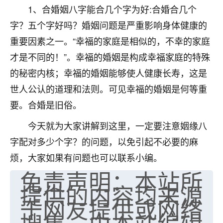
1、合婚姻八字能合几个字为好:合婚合几个
七零老顽童
：我母亲前年离世，刚开始我经常
字？五个字好吗？婚姻问题是严重影响身体健康的
做梦梦见她，后来也是朋友介绍，找到慧来老
师，安排了超度法事，做梦再也没有梦到过
重要因素之一。“幸福的家庭是相似的，不幸的家庭
了，一开始是半信半疑的，图个心安，给亡母
才是不同的！”。幸福的婚姻是构成幸福家庭的特殊
超度，现在看来，人不信也不行。
的秘密内核；幸福的婚姻能够使人健康长寿，这是
11
2天前 来自云南
世人公认的道理和法则。可见幸福的婚姻是何等重
要。合婚是旧俗。
优秀的张同学
老师收徒吗？？我对这些很感兴趣
今天就为大家讲解到这里，一定要注意姻缘八
15
2天前 来自山西
字配对多少个字？的问题，以免引起不必要的麻
烦，大家如果有问题也可以联系小编。
免责声明：本站所
提供的内容均来源
于网友提供或网络
搜集，由本站编辑