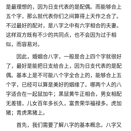
刚找老师做了补财库，希望财运更好一点！
是最理想的，因为日支代表的是配偶。而能够合上
18
2小时前 来自海南
五个字，那么就代表你们之间算得上天作之合了。
不过最好的配对，是八字之中有六字相合的夫妻。
梦醒时分
这样双方既有不少的共同点，也不会因为过于相
我女儿高二叛逆，大半年不上学，一说她就要死要活
的，把我们两口子愁的不行，朋友给我推荐的慧来老
似，而容易对。
师，一开始我是病急乱投医，这半年来，法事一个个
因此，婚姻合八字，一般是合上四个字就很好
做完，我女儿跟变了个人一样，不期望她能考多好的
大学，只要能安安稳稳的把书读了，身体心理都健健
了，最好是能把日支给合上，因为日支代表的是配
康康的我就很知足了！
偶。基本上是不可能八个字全合上的，能够合上五
鹿森
：可怜天下父母心啊！
个字，已经可以算是美好的姻缘了。哪两个人的八
字适合在一起鼠加牛；黑鼠黄牛正相合，男女相配
16
3小时前 来自河北
无差错，儿女百年多长久，富贵荣华福禄多。虎加
付深
猪；青虎黑猪上。
我是公司人事调整，有升迁机会，但同时竞争的我们
首先，我们需要了解八字的基本概念。八字又
三个，找老师的时候是抱着侥幸心理，没想到老师看