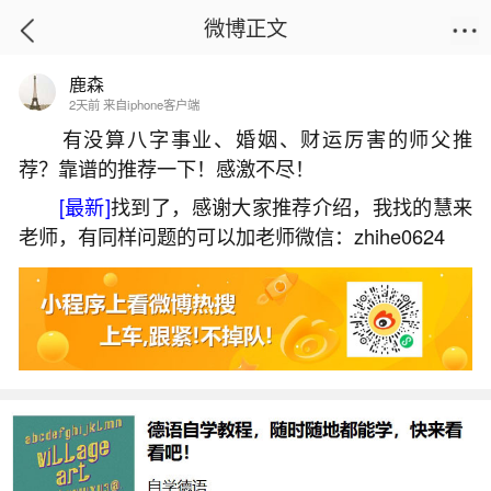
微博正文
鹿森
首页
运势
正文
2天前 来自iphone客户端
有没算八字事业、婚姻、财运厉害的师父推
荐？靠谱的推荐一下！感激不尽！
姻缘八字配对多少个字？
[最新]
找到了，感谢大家推荐介绍，我找的慧来
2026-05-28 14:42:32
13 8 赞
老师，有同样问题的可以加老师微信：zhihe0624
生活中像姻缘八字配对多少个字？都是很常见
的问题，但是小问题不注意可能会引起大麻烦，下
面就这个问题给大家做一些解读：
1、夫妻看八字几个字最好匹配四柱分析婚配
八字合婚之中，若是夫妻双方的有四字可以相