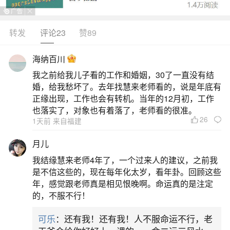
合的话，就是比较理想的婚配。是要能把日支给合
上，因为日支代表的是配偶。而能够合上五个字，
转发
评论23
赞89
那么就代表你们之间算得上天作之合了。不过最好
海纳百川
的配对，是八字之中有六字相合的夫妻。这样双方
我之前给我儿子看的工作和婚姻，30了一直没有结
既有不少的共同点，也不会因为过于相似，而容易
婚，给我愁坏了。去年找慧来老师看的，说是年底有
对彼此产生厌倦的情绪。当然，好的配对，
正缘出现，工作也会有转机。当年的12月初，工作
也落实了，对象也有着落了，老师看的很准。
26
2、姻缘八字合婚看八字合几个字算好
1天前 来自福建
月儿
一般来说，看八字合好了四个就已经很好了，
我结缘慧来老师4年了，一个过来人的建议，之前我
基本上是不可能八个字全合上的，能够合上五个
是不信这些的，现在每年化太岁，看年卦。回顾这些
字，已经可以称作天合之作了。什么叫八字呢？八
年，感觉跟老师真是相见恨晚啊。命运真的是注定
的，不服不行！
字，也叫四柱，是从历法查出的天干地支八个字，
用天地天干地支表示人出生的年、月、日、时，合
可乐
：还有我！还有我！人不服命运不行，老