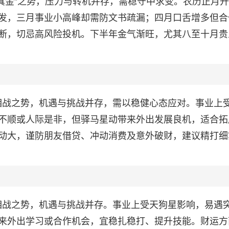
火炼真金”之势，压力与转机并存，需稳守中求变。农历正月
发，三月事业小高峰却需防文书疏漏；四月口舌增多但合
断，切忌高风险投机。下半年金气渐旺，尤其八至十月贵
火金相战之势，机遇与挑战并存，需以稳健心态应对。事业上
不顺或人际是非，但驿马星动带来外出发展良机，适合拓
动大，谨防朋友借贷、冲动消费及意外破财，建议精打细
火金相战之势，机遇与挑战并存。事业上受天狗星影响，易遇
来外出学习或合作机会，宜稳扎稳打、提升技能。财运方