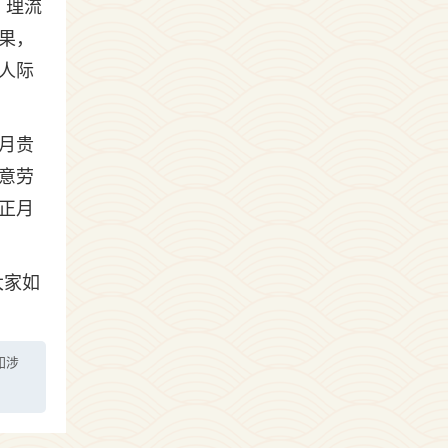
、理流
果，
人际
二月贵
意劳
正月
大家如
如涉