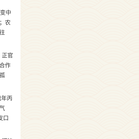
、变中
；农
往
，正官
合作
孤
流年丙
气
发口