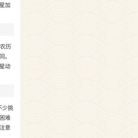
星加
。农历
同。
星动
不少挑
困难
注意