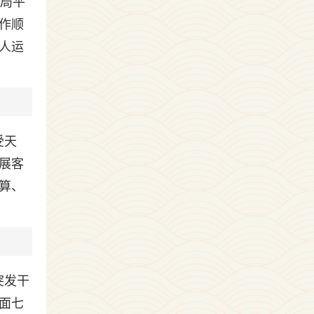
开局平
作顺
人运
受天
展客
算、
突发干
面七