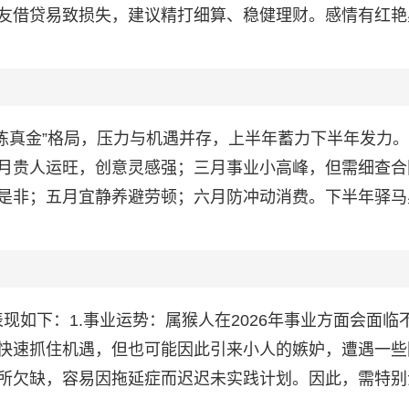
友借贷易致损失，建议精打细算、稳健理财。感情有红艳
“火炼真金”格局，压力与机遇并存，上半年蓄力下半年发力
月贵人运旺，创意灵感强；三月事业小高峰，但需细查合
是非；五月宜静养避劳顿；六月防冲动消费。下半年驿马
体表现如下：1.事业运势：属猴人在2026年事业方面会面临
快速抓住机遇，但也可能因此引来小人的嫉妒，遭遇一些
所欠缺，容易因拖延症而迟迟未实践计划。因此，需特别