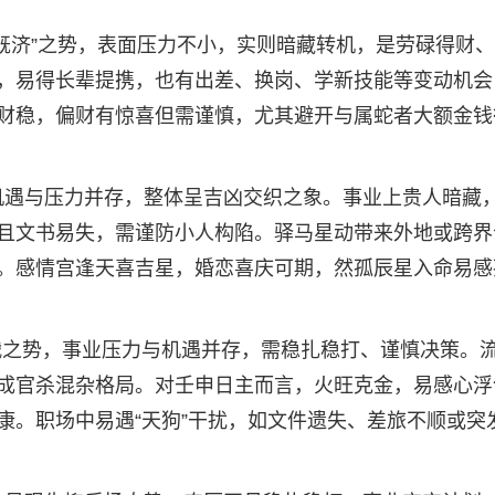
水火既济”之势，表面压力不小，实则暗藏转机，是劳碌得财
，易得长辈提携，也有出差、换岗、学新技能等变动机会
财稳，偏财有惊喜但需谨慎，尤其避开与属蛇者大额金钱
金，机遇与压力并存，整体呈吉凶交织之象。事业上贵人暗藏
且文书易失，需谨防小人构陷。驿马星动带来外地或跨界
。感情宫逢天喜吉星，婚恋喜庆可期，然孤辰星入命易感
交战之势，事业压力与机遇并存，需稳扎稳打、谨慎决策。
成官杀混杂格局。对壬申日主而言，火旺克金，易感心浮
康。职场中易遇“天狗”干扰，如文件遗失、差旅不顺或突