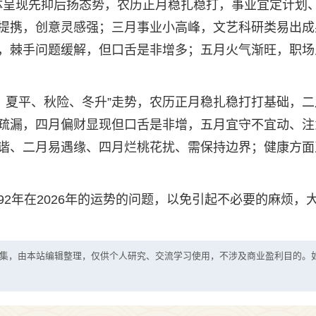
势整体呈现先抑后扬态势，农历正月稳扎稳打，事业宜定计划
提携，创意灵感强；三月事业小高峰，文艺科研类易出成
，棘手问题缓解，但口舌是非增多；五月火气渐旺，职场
春旺、夏平、秋险、冬升”走势，农历正月稳扎稳打打基础，
疏漏，四月偏财显现但口舌是非增，五月宜守不宜动、注
谐、二月易遇缘、四月烂桃花扰、需保持边界；健康方面
2年在2026年的运势的问题，以免引起不必要的麻烦，
集，由本站编辑整理，仅供个人研究、交流学习使用，不涉及商业盈利目的。