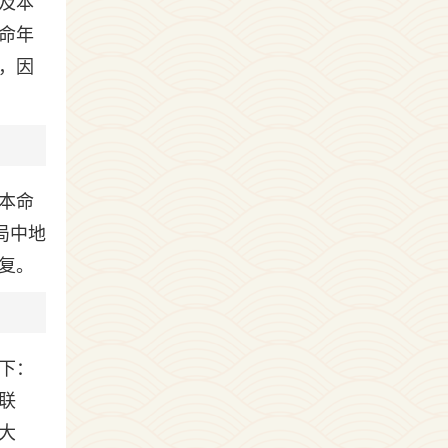
及本
命年
，因
本命
局中地
复。
下：
联
大