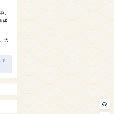
中，
也将
。
，大
如涉