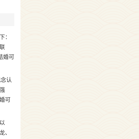
下：
联
结婚可
观念认
强
婚可
以
龙、