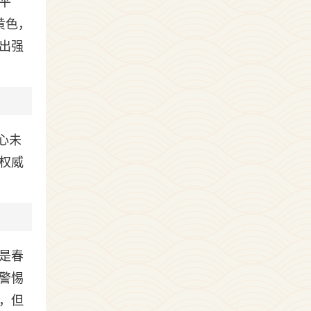
平
黄色，
出强
心未
权威
是春
警惕
，但