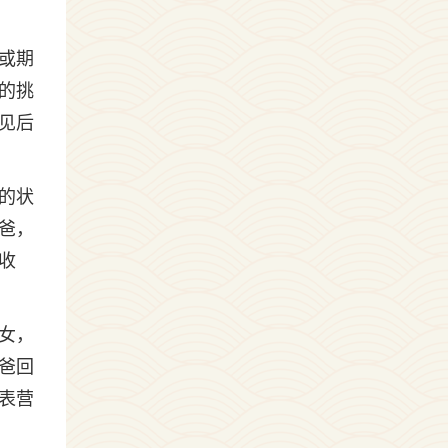
或期
的挑
见后
的状
爸，
收
女，
爸回
表营