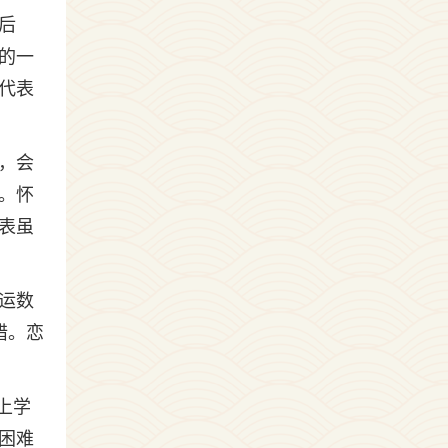
后
的一
代表
，会
。怀
表虽
运数
错。恋
上学
困难