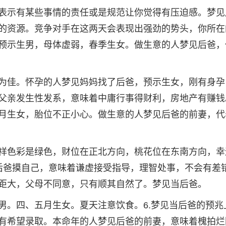
表示有某些事情的责任或是规范让你觉得有压迫感。梦见
的资源。竞争对手在这两天会表现出强劲的势头，你所在
预示生男，母体虚弱，春季生女。做生意的人梦见后爸，
为佳。怀孕的人梦见妈妈找了后爸，预示生女，刚有身孕
父亲发生性发系，意味着中庸行事得财利，房地产有赚钱
月生女，胎位不正小心。做生意的人梦见后爸的前妻，代
祥色彩是绿色，财位在正北方向，桃花位在东南方向，幸
后爸摸自己，意味着谦虚接受指导，理智处事，不会有差
距大，父母不同意，只有顺其自然了。梦见当后爸。
男。四、五月生女。夏天注意饮食。6.梦见当后爸的预兆
有希望录取。本命年的人梦见后爸的前妻，意味着槐拍烂