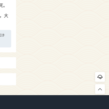
死。
，大
如涉